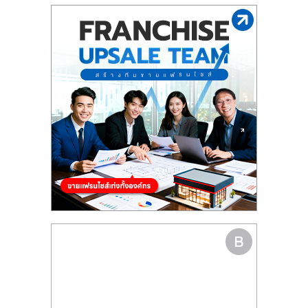
รน
ไชส์"
"ศูนย์
รวม
ข้อมูล
ธุรกิจ
SME
แห่ง
ประเทศไทย,
ThaiSMEsCenter,
รวม
ธุรกิจ
เอ
ส
เอ็
มอี