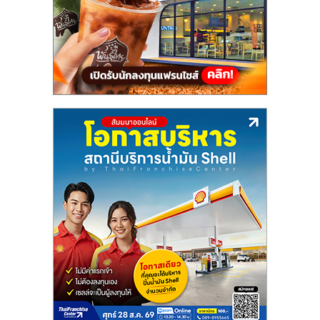
แฟ
รน
ไชส์,
รวม
แฟ
รน
ไชส์
ขาย