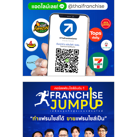
ศูนย์
รวม
แฟ
รน
ไชส์
พร้อม
ทำเล
สำหรับ