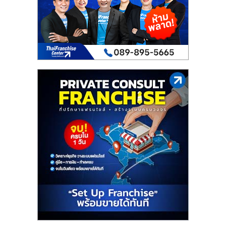
เปิด
ร้าน
ปรึกษา
ฟรี,
บริการ
พัฒนา
ระบบ
แฟ