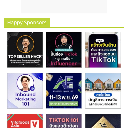
รน
ไชส์
ขาย
Happy Sponsors
หน้า
บ้าน
ลงทุน
น้อย
คืน
ทุน
ไว,
ที่
ปรึกษา
การ
ลงทุน
และ
ขยาย
สา
ขา
แฟ