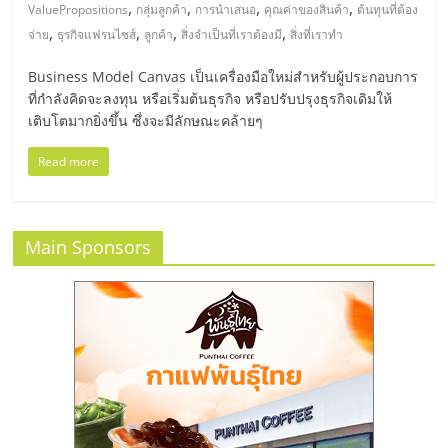
มอี
,
,
,
,
ValuePropositions
กลุ่มลูกค้า
การนำเสนอ
คุณค่าของสินค้า
ต้นทุนที่ต้อง
,
,
,
,
จ่าย
ธุรกิจแฟรนไชส์
ลูกค้า
สิ่งจำเป็นที่เราต้องมี
สิ่งที่เราทำ
ไทย,
Business Model Canvas เป็นเครื่องมือใหม่สำหรับผู้ประกอบการ
ที่กำลังคิดจะลงทุน หรือเริ่มต้นธุรกิจ หรือปรับปรุงธุรกิจเดิมให้
SMEs,
เติบโตมากยิ่งขึ้น ซึ่งจะมีลักษณะคล้ายๆ
แฟ
Read more
รน
Main Sponsors
ไชส์,
ที่
ปรึกษา