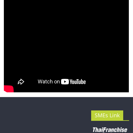
รน
ไชส์"
SMEs Link