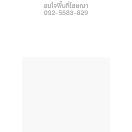
ไทย,
SMEs,
แฟ
รน
ไชส์,
ที่
ปรึกษา
แฟ
รน
ไชส์,
รวม
แฟ
รน
ไชส์
ขาย
แฟ
รน
ไชส์
แฟ