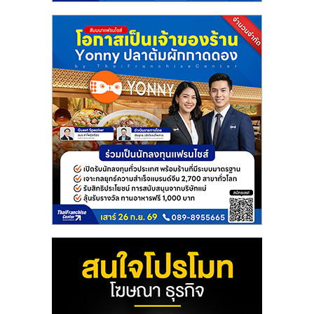
แฟ
รน
ไชส์
แฟ
รน
ไชส์
ขาย
หน้า
บ้าน