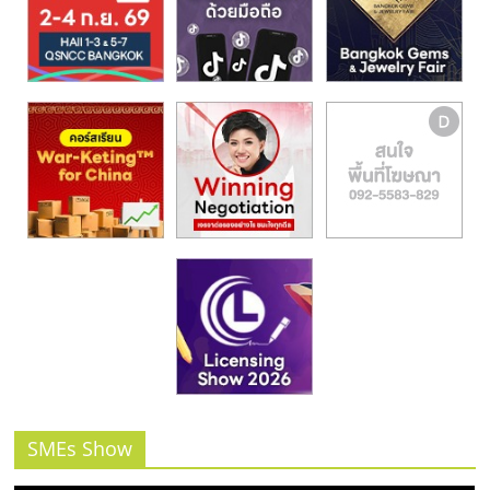
รน
ไชส์,
ศูนย์
รวม
แฟ
รน
ไชส์
พร้อม
ทำเล
สำหรับ
เปิด
ร้าน
ปรึกษา
ฟรี,
บริการ
พัฒนา
ระบบ
SMEs Show
แฟ