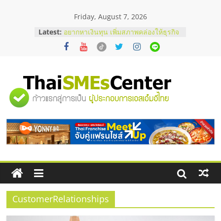
Skip
Friday, August 7, 2026
to
บริษัท Cybersecurity ในไทยที่ไหนดี?
content
Latest:
วิธีเลือกผู้ให้บริการให้คุ้มค่าและตอบ
โจทย์ธุรกิจ
อยากหาเงินทุน เพิ่มสภาพคล่องให้ธุรกิจ
เริ่มยังไงให้ผ่านฉลุย
สัมมนาออนไลน์ โอกาสบริหารสถานี
บริการน้ำมัน Shell
"ศูนย์
สัมมนาลงทุน แฟรนไชส์ยอนนี่
ThaiFranchise Meet Up จับคู่แฟรน
ไชส์ ครั้งที่ 8
รวม
ร้านเครื่องเสียงคุณภาพสูง พร้อม
โซลูชันระบบภาพและเสียง
ข้อมูล
ธุรกิจ
SME
CustomerRelationships