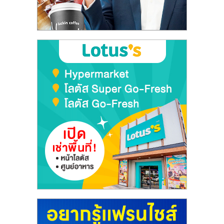
ลงทุน
และ
ขยาย
สา
ขา
แฟ
รน
ไชส์,