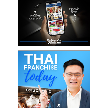
ลงทุน
น้อย
คืน
ทุน
ไว,
ที่
ปรึกษา
การ