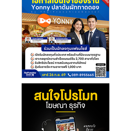
ลงทุน
และ
ขยาย
สา
ขา
แฟ
รน
ไชส์,