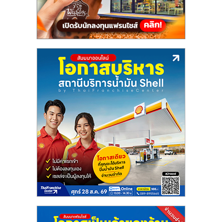
ลงทุน
น้อย
คืน
ทุน
ไว,
ที่
ปรึกษา
การ