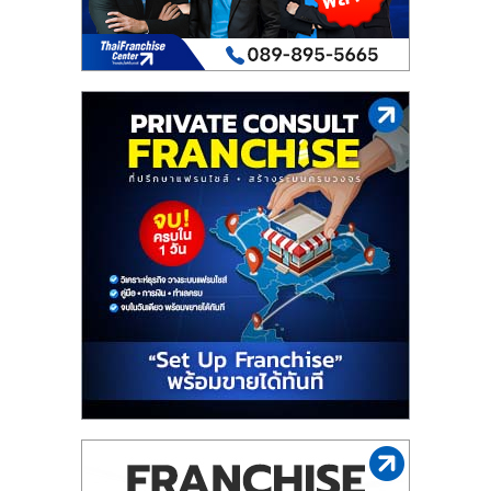
ไทย,
SMEs,
แฟ
รน
ไชส์,
ที่
ปรึกษา
แฟ
รน
ไชส์,
รวม
แฟ
รน
ไชส์
ขาย
แฟ
รน
ไชส์
แฟ