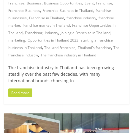
มอี
,
,
,
,
,
Franchise
Business
Business Opportunities
Event
Franchise
,
,
Franchise Business
Franchise Business in Thailand
franchise
ไทย,
,
,
,
businesses
Franchise in Thailand
franchise industry
franchise
,
,
market
franchise market in Thailand
Franchise Opportunities In
SMEs,
,
,
,
,
Thailand
Franchisor
Industry
Joining a Franchise in Thailand
,
,
marketing
Opportunities in Thailand 2023
starting a franchise
,
,
,
business in Thailand
Thailand Franchise
Thailand's franchise
The
แฟ
,
franchise industry
The franchise industry in Thailand
รน
The franchise industry in Thailand has been growing
steadily over the past few decades, with many
international brands choosing to
ไชส์,
Read more
ที่
ปรึกษา