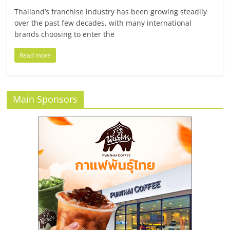
แฟ
Thailand’s franchise industry has been growing steadily
รน
over the past few decades, with many international
brands choosing to enter the
ไชส์
Read more
แฟ
Main Sponsors
รน
ไชส์
ขาย
หน้า
บ้าน