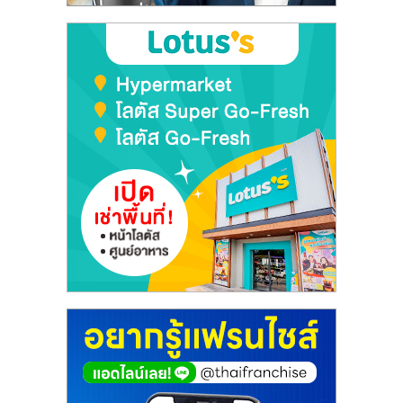
เปิด
ร้าน
ปรึกษา
ฟรี,
บริการ
พัฒนา
ระบบ
แฟ