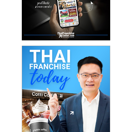
ศูนย์
รวม
แฟ
รน
ไชส์
พร้อม
ทำเล
สำหรับ