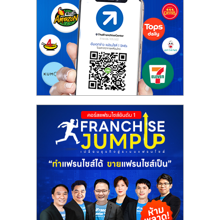
รน
ไชส์"
"ศูนย์
รวม
ข้อมูล
ธุรกิจ
SME
แห่ง
ประเทศไทย,
ThaiSMEsCenter,
รวม
ธุรกิจ
เอ
ส
เอ็
มอี