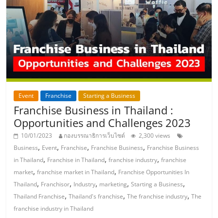
แฟ
รน
ไชส์,
รวม
Event
Franchise
Starting a Business
แฟ
Franchise Business in Thailand :
Opportunities and Challenges 2023
รน
10/01/2023
กองบรรณาธิการเว็บไซต์
2,300 views
,
,
,
,
Business
Event
Franchise
Franchise Business
Franchise Business
ไชส์
,
,
,
in Thailand
Franchise in Thailand
franchise industry
franchise
,
,
market
franchise market in Thailand
Franchise Opportunities In
ขาย
,
,
,
,
,
Thailand
Franchisor
Industry
marketing
Starting a Business
,
,
,
Thailand Franchise
Thailand's franchise
The franchise industry
The
franchise industry in Thailand