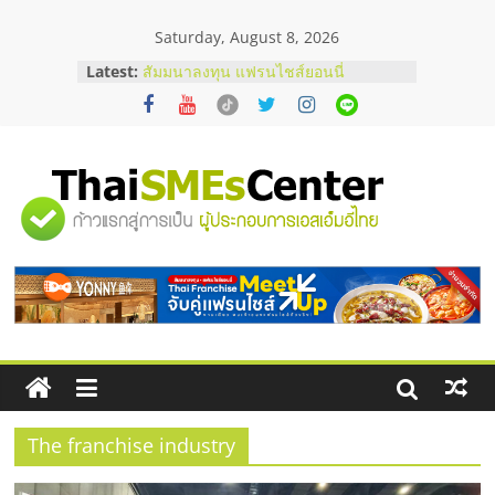
Skip
Saturday, August 8, 2026
to
content
Latest:
สัมมนาลงทุน แฟรนไชส์ยอนนี่
ThaiFranchise Meet Up จับคู่แฟรน
ไชส์ ครั้งที่ 8
ร้านเครื่องเสียงคุณภาพสูง พร้อม
โซลูชันระบบภาพและเสียง
บริษัท Cybersecurity ในไทยที่ไหนดี?
"ศูนย์
วิธีเลือกผู้ให้บริการให้คุ้มค่าและตอบ
โจทย์ธุรกิจ
อยากหาเงินทุน เพิ่มสภาพคล่องให้ธุรกิจ
รวม
เริ่มยังไงให้ผ่านฉลุย
สัมมนาออนไลน์ โอกาสบริหารสถานี
บริการน้ำมัน Shell
ข้อมูล
ธุรกิจ
SME
The franchise industry