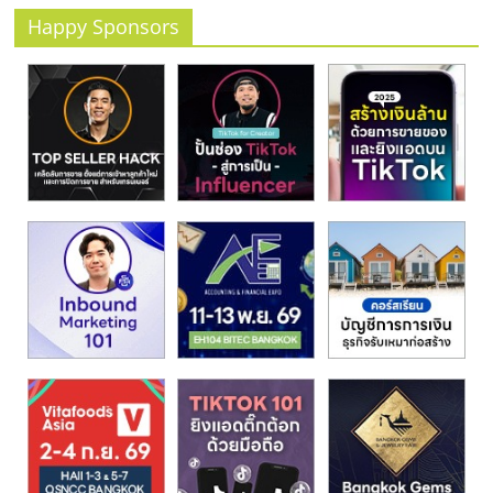
รน
Happy Sponsors
ไชส์"