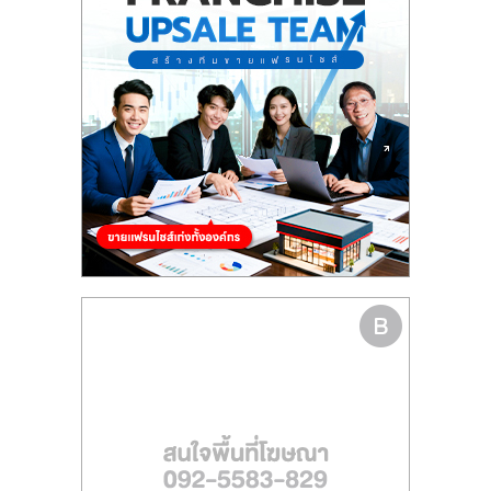
รน
ไชส์
ขาย
หน้า
บ้าน
ลงทุน
น้อย
คืน
ทุน
ไว,
ที่
ปรึกษา
การ
ลงทุน
และ
ขยาย
สา
ขา
แฟ