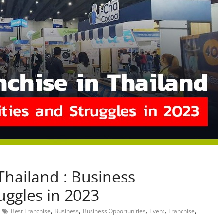
,
 Thailand : Business
uggles in 2023
,
,
,
,
,
Best Franchise
Business
Business Opportunities
Event
Franchise