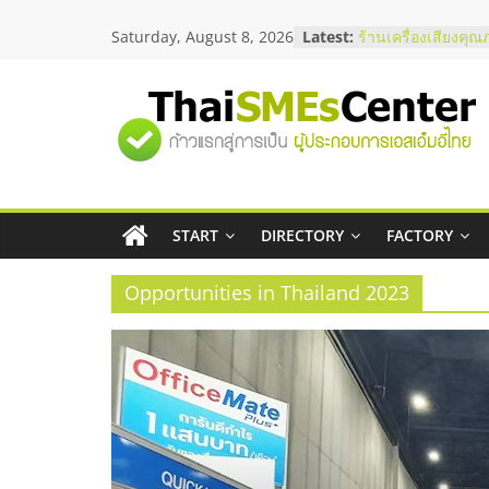
Skip
สัมมนาลงทุน แฟรนไ
Saturday, August 8, 2026
Latest:
ThaiFranchise Mee
to
ไชส์ ครั้งที่ 8
content
ร้านเครื่องเสียงคุณ
โซลูชันระบบภาพแล
"ศูนย์
บริษัท Cybersecuri
วิธีเลือกผู้ให้บริกา
โจทย์ธุรกิจ
รวม
อยากหาเงินทุน เพิ่
เริ่มยังไงให้ผ่านฉลุย
สัมมนาออนไลน์ โอ
START
DIRECTORY
FACTORY
ข้อมูล
บริการน้ำมัน Shell
Opportunities in Thailand 2023
ธุรกิจ
SME
แห่ง