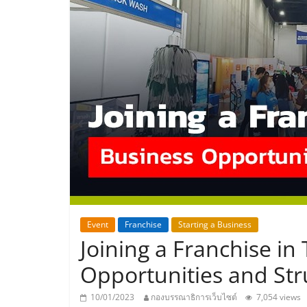
ประเทศไทย,
ThaiSMEsCenter
รวม
ธุรกิจ
เอ
ส
เอ็
Event
Franchise
Starting a Business
Joining a Franchise in
มอี
Opportunities and Str
10/01/2023
กองบรรณาธิการเว็บไซต์
7,054 views