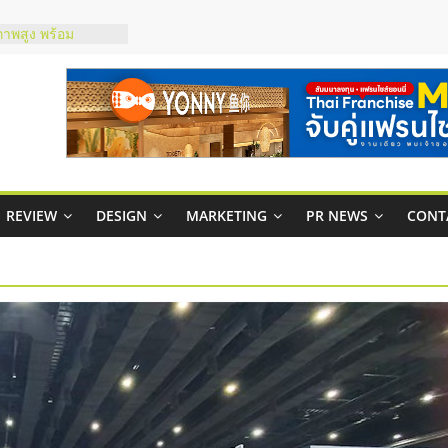
ชส์ยอนนี่
t Up จับคู่แฟรน
ภาพสูง พร้อม
ะเสียง
ty ในไทยที่ไหนดี?
รให้คุ้มค่าและตอบ
มสภาพคล่องให้ธุรกิจ
กาสบริหารสถานี
REVIEW
DESIGN
MARKETING
PR NEWS
CONT