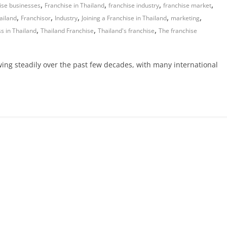
,
,
,
,
ise businesses
Franchise in Thailand
franchise industry
franchise market
,
,
,
,
,
ailand
Franchisor
Industry
Joining a Franchise in Thailand
marketing
,
,
,
ss in Thailand
Thailand Franchise
Thailand's franchise
The franchise
ing steadily over the past few decades, with many international