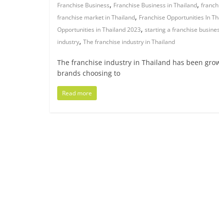
ไทย,
,
,
Franchise Business
Franchise Business in Thailand
franch
,
franchise market in Thailand
Franchise Opportunities In Th
SMEs,
,
Opportunities in Thailand 2023
starting a franchise busine
,
industry
The franchise industry in Thailand
แฟ
The franchise industry in Thailand has been grow
รน
brands choosing to
Read more
ไชส์,
ที่
ปรึกษา
แฟ
รน