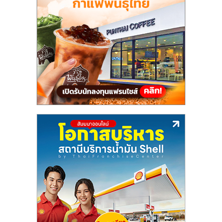
แฟ
รน
ไชส์,
รวม
แฟ
รน
ไชส์
ขาย