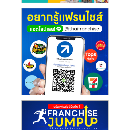
ศูนย์
รวม
แฟ
รน
ไชส์
พร้อม
ทำเล
สำหรับ