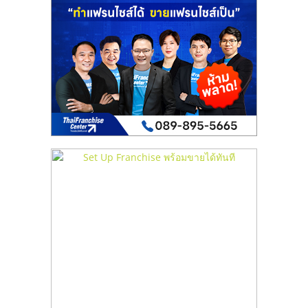
เปิด
ร้าน
ปรึกษา
ฟรี,
บริการ
พัฒนา
ระบบ
แฟ