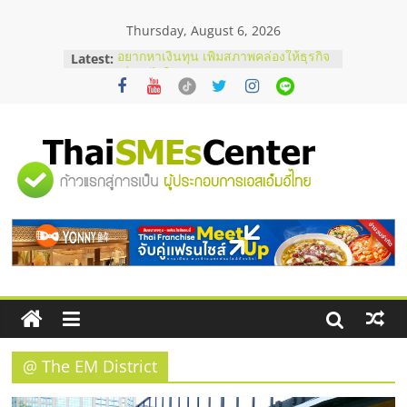
Skip
Thursday, August 6, 2026
to
content
Latest:
อยากหาเงินทุน เพิ่มสภาพคล่องให้ธุรกิจ
เริ่มยังไงให้ผ่านฉลุย
สัมมนาออนไลน์ โอกาสบริหารสถานี
บริการน้ำมัน Shell
สัมมนาลงทุน แฟรนไชส์ยอนนี่
ThaiFranchise Meet Up จับคู่แฟรน
"ศูนย์
ไชส์ ครั้งที่ 8
ร้านเครื่องเสียงคุณภาพสูง พร้อม
โซลูชันระบบภาพและเสียง
รวม
บริษัท Cybersecurity ในไทยที่ไหนดี?
วิธีเลือกผู้ให้บริการให้คุ้มค่าและตอบ
โจทย์ธุรกิจ
ข้อมูล
ธุรกิจ
SME
@ The EM District