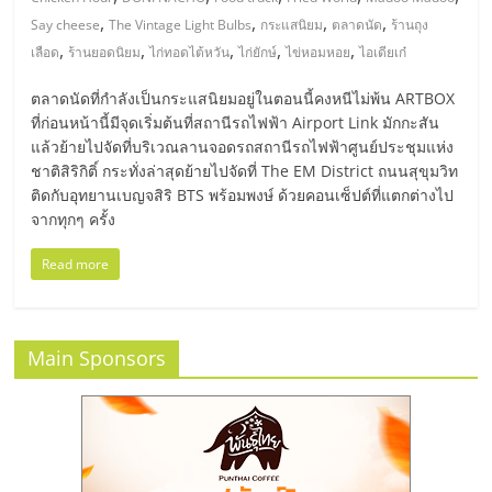
มอี
,
,
,
,
Say cheese
The Vintage Light Bulbs
กระแสนิยม
ตลาดนัด
ร้านถุง
,
,
,
,
,
เลือด
ร้านยอดนิยม
ไก่ทอดไต้หวัน
ไก่ยักษ์
ไข่หอมหอย
ไอเดียเก๋
ไทย,
ตลาดนัดที่กำลังเป็นกระแสนิยมอยู่ในตอนนี้คงหนีไม่พ้น ARTBOX
SMEs,
ที่ก่อนหน้านี้มีจุดเริ่มต้นที่สถานีรถไฟฟ้า Airport Link มักกะสัน
แล้วย้ายไปจัดที่บริเวณลานจอดรถสถานีรถไฟฟ้าศูนย์ประชุมแห่ง
ชาติสิริกิติ์ กระทั่งล่าสุดย้ายไปจัดที่ The EM District ถนนสุขุมวิท
แฟ
ติดกับอุทยานเบญจสิริ BTS พร้อมพงษ์ ด้วยคอนเซ็ปต์ที่แตกต่างไป
จากทุกๆ ครั้ง
รน
Read more
ไชส์,
Main Sponsors
ที่
ปรึกษา