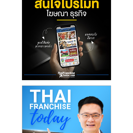
ลงทุน
น้อย
คืน
ทุน
ไว,
ที่
ปรึกษา
การ