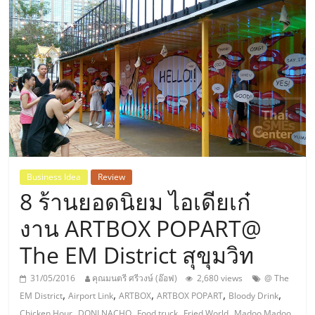
แห่ง
ประเทศไทย,
ThaiSMEsCenter,
รวม
ธุรกิจ
Business Idea
Review
8 ร้านยอดนิยม ไอเดียเก๋
เอ
งาน ARTBOX POPART@
ส
The EM District สุขุมวิท
เอ็
31/05/2016
คุณมนตรี ศรีวงษ์ (อ๊อฟ)
2,680 views
@ The
,
,
,
,
,
EM District
Airport Link
ARTBOX
ARTBOX POPART
Bloody Drink
,
,
,
,
,
Chicken Hour
DONI NACHO
Food truck
Fried World
Madoo Madoo