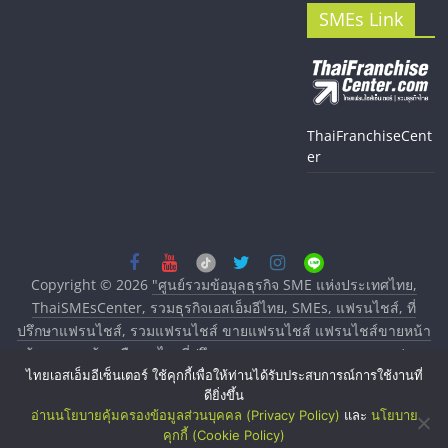
SMEs Link
ThaiFranchiseCent
er
Copyright © 2026
"ศูนย์รวมข้อมูลธุรกิจ SME แห่งประเทศไทย,
ThaiSMEsCenter, รวมธุรกิจเอสเอ็มอีไทย, SMEs, แฟรนไชส์, ที่
ปรึกษาแฟรนไชส์, รวมแฟรนไชส์ ขายแฟรนไชส์ แฟรนไชส์ขายหน้า
บ้าน ลงทุนน้อย คืนทุนไว, ที่ปรึกษาการลงทุนและขยายสาขาแฟรน
ไทยเอสเอ็มอีเซ็นเตอร์ ใช้คุกกี้เพื่อให้ท่านได้รับประสบการณ์การใช้งานที่
ไชส์, ศูนย์รวมแฟรนไชส์ พร้อมทำเลสำหรับเปิดร้าน ปรึกษาฟรี,
ดียิ่งขึ้น
บริการพัฒนาระบบแฟรนไชส์"
. All rights reserved.
อ่านนโยบายคุ้มครองข้อมูลส่วนบุคคล (Privacy Policy)
และ
นโยบาย
คุกกี้ (Cookie Policy)