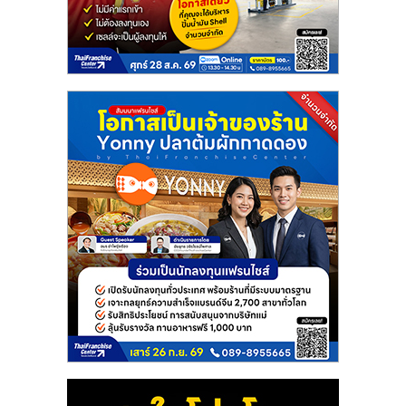
แฟ
รน
ไชส์
แฟ
รน
ไชส์
ขาย
หน้า
บ้าน