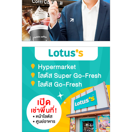
ลงทุน
และ
ขยาย
สา
ขา
แฟ
รน
ไชส์,