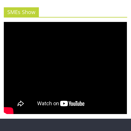
รน
ไชส์"
SMEs Show