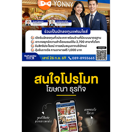
ลงทุน
และ
ขยาย
สา
ขา
แฟ
รน
ไชส์,