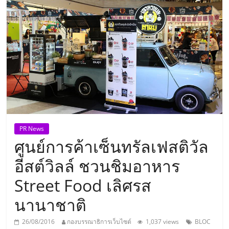
แห่ง
ประเทศไทย,
ThaiSMEsCenter,
รวม
ธุรกิจ
PR News
ศูนย์การค้าเซ็นทรัลเฟสติวัล
เอ
อีสต์วิลล์ ชวนชิมอาหาร
ส
Street Food เลิศรส
นานาชาติ
เอ็
26/08/2016
กองบรรณาธิการเว็บไซต์
1,037 views
BLOC