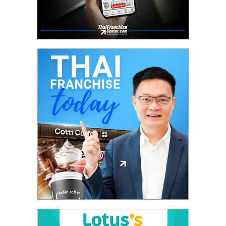
ศูนย์
รวม
แฟ
รน
ไชส์
พร้อม
ทำเล
สำหรับ