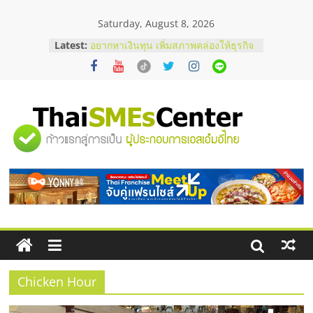
Skip
Saturday, August 8, 2026
to
content
Latest:
อยากหาเงินทุน เพิ่มสภาพคล่องให้ธุรกิจ
เริ่มยังไงให้ผ่านฉลุย
สัมมนาออนไลน์ โอกาสบริหารสถานี
บริการน้ำมัน Shell
สัมมนาลงทุน แฟรนไชส์ยอนนี่
ThaiFranchise Meet Up จับคู่แฟรน
"ศูนย์
ไชส์ ครั้งที่ 8
ร้านเครื่องเสียงคุณภาพสูง พร้อม
โซลูชันระบบภาพและเสียง
รวม
บริษัท Cybersecurity ในไทยที่ไหนดี?
วิธีเลือกผู้ให้บริการให้คุ้มค่าและตอบ
โจทย์ธุรกิจ
ข้อมูล
ธุรกิจ
SME
Chicken Hour