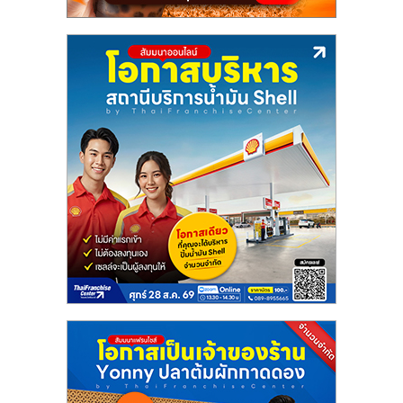
ลงทุน
น้อย
คืน
ทุน
ไว,
ที่
ปรึกษา
การ