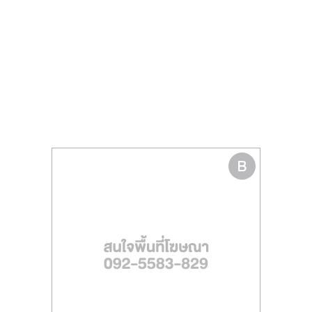
รน
ไชส์
ขาย
หน้า
บ้าน
ลงทุน
น้อย
คืน
ทุน
ไว,
ที่
ปรึกษา
การ
ลงทุน
และ
ขยาย
สา
ขา
แฟ