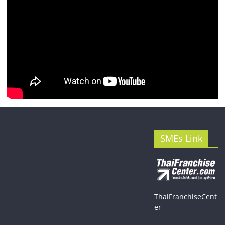
SMEs Link
ThaiFranchiseCent
er