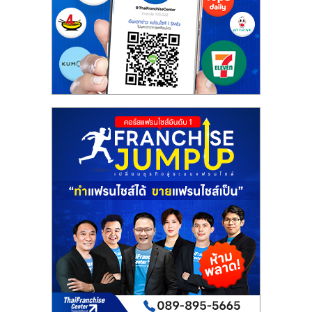
รน
ไชส์"
"ศูนย์
รวม
ข้อมูล
ธุรกิจ
SME
แห่ง
ประเทศไทย,
ThaiSMEsCenter,
รวม
ธุรกิจ
เอ
ส
เอ็
มอี