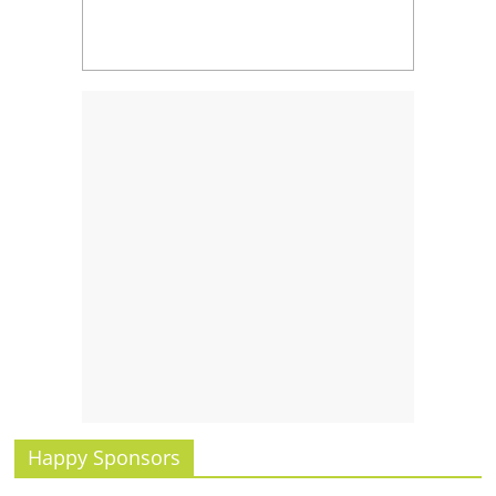
รน
ไชส์,
ศูนย์
รวม
แฟ
รน
ไชส์
พร้อม
ทำเล
สำหรับ
เปิด
ร้าน
ปรึกษา
ฟรี,
บริการ
พัฒนา
ระบบ
Happy Sponsors
แฟ