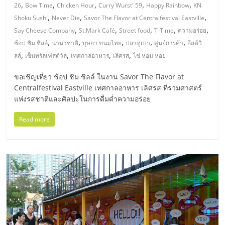
มอี
,
,
,
,
,
26
Bow Time
Chicken Hour
Curry Wurst' 59
Happy Rainbow
KN
,
,
,
Shoku Sushi
Never Die
Savor The Flavor at Centralfestival Eastville
ไทย,
,
,
,
,
,
Say Cheese Company
St.Mark Café
Street food
T-Time
ความอร่อย
,
,
,
,
,
ช้อป ชิม ชิลล์
นานาชาติ
บุษยา ขนมไทย
ปลาทูเบา
ศูนย์การค้า
อีสต์วิ
SMEs,
,
,
,
,
ลล์
เซ็นทรัลเฟสติวัล
เทศกาลอาหาร
เลิศรส
ไข่ หอม หอย
ขอเชิญเที่ยว ช้อป ชิม ชิลล์ ในงาน Savor The Flavor at
แฟ
Centralfestival Eastville เทศกาลอาหาร เลิศรส ที่รวมศาสตร์
แห่งรสชาติและศิลปะในการดื่มด่ำความอร่อย
รน
Read more
ไชส์,
ที่
ปรึกษา