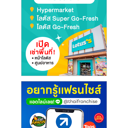
เปิด
ร้าน
ปรึกษา
ฟรี,
บริการ
พัฒนา
ระบบ
แฟ