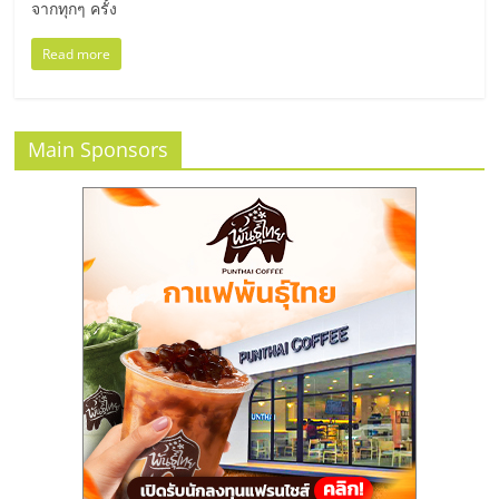
แฟ
จากทุกๆ ครั้ง
รน
Read more
ไชส์
Main Sponsors
แฟ
รน
ไชส์
ขาย
หน้า
บ้าน