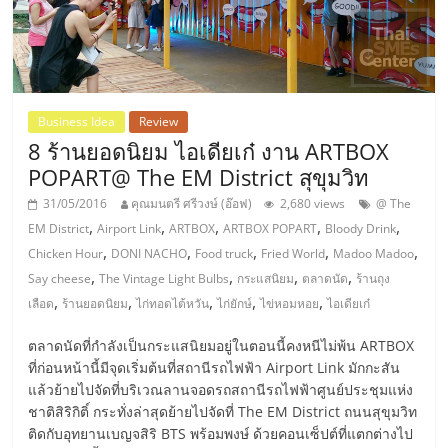
แฟ
รน
ไชส์,
Business Idea
Review
8 ร้านยอดนิยม ไอเดียเก๋ งาน ARTBOX
รวม
POPART@ The EM District สุขุมวิท
31/05/2016
คุณมนตรี ศรีวงษ์ (อ๊อฟ)
2,680 views
@ The
แฟ
,
,
,
,
,
EM District
Airport Link
ARTBOX
ARTBOX POPART
Bloody Drink
,
,
,
,
,
Chicken Hour
DONI NACHO
Food truck
Fried World
Madoo Madoo
รน
,
,
,
,
Say cheese
The Vintage Light Bulbs
กระแสนิยม
ตลาดนัด
ร้านถุง
,
,
,
,
,
เลือด
ร้านยอดนิยม
ไก่ทอดไต้หวัน
ไก่ยักษ์
ไข่หอมหอย
ไอเดียเก๋
ไชส์
ตลาดนัดที่กำลังเป็นกระแสนิยมอยู่ในตอนนี้คงหนีไม่พ้น ARTBOX
ที่ก่อนหน้านี้มีจุดเริ่มต้นที่สถานีรถไฟฟ้า Airport Link มักกะสัน
ขาย
แล้วย้ายไปจัดที่บริเวณลานจอดรถสถานีรถไฟฟ้าศูนย์ประชุมแห่ง
ชาติสิริกิติ์ กระทั่งล่าสุดย้ายไปจัดที่ The EM District ถนนสุขุมวิท
ติดกับอุทยานเบญจสิริ BTS พร้อมพงษ์ ด้วยคอนเซ็ปต์ที่แตกต่างไป