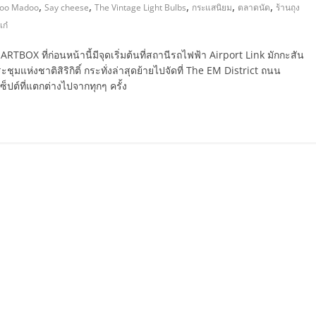
,
,
,
,
,
oo Madoo
Say cheese
The Vintage Light Bulbs
กระแสนิยม
ตลาดนัด
ร้านถุง
เก๋
RTBOX ที่ก่อนหน้านี้มีจุดเริ่มต้นที่สถานีรถไฟฟ้า Airport Link มักกะสัน
มแห่งชาติสิริกิติ์ กระทั่งล่าสุดย้ายไปจัดที่ The EM District ถนน
็ปต์ที่แตกต่างไปจากทุกๆ ครั้ง