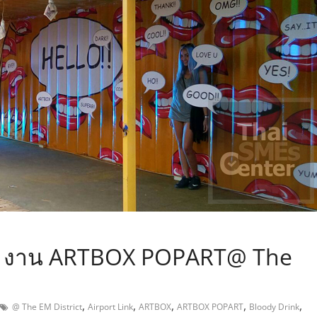
,
เก๋ งาน ARTBOX POPART@ The
,
,
,
,
,
@ The EM District
Airport Link
ARTBOX
ARTBOX POPART
Bloody Drink