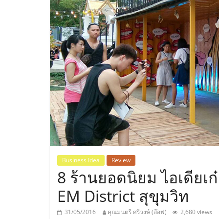
ประเทศไทย,
ThaiSMEsCenter
รวม
ธุรกิจ
เอ
ส
เอ็
Business Idea
Review
8 ร้านยอดนิยม ไอเดีย
มอี
EM District สุขุมวิท
31/05/2016
คุณมนตรี ศรีวงษ์ (อ๊อฟ)
2,680 views