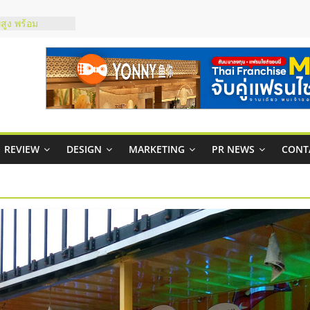
สูง พร้อม
สียง
ในไทยที่ไหนดี?
้คุ้มค่าและตอบ
าพคล่องให้ธุรกิจ
บริหารสถานี
์ยอนนี่
REVIEW
DESIGN
MARKETING
PR NEWS
CONT
p จับคู่แฟรน