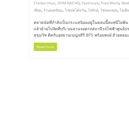
ไทย,
,
,
,
,
Chicken Hour
DONI NACHO
Food truck
Fried World
Mad
,
,
,
,
,
เลือด
ร้านยอดนิยม
ไก่ทอดไต้หวัน
ไก่ยักษ์
ไข่หอมหอย
ไอเดีย
SMEs,
ตลาดนัดที่กำลังเป็นกระแสนิยมอยู่ในตอนนี้คงหนีไม่พ้น A
แฟ
แล้วย้ายไปจัดที่บริเวณลานจอดรถสถานีรถไฟฟ้าศูนย์ประชุ
สุขุมวิท ติดกับอุทยานเบญจสิริ BTS พร้อมพงษ์ ด้วยคอนเซ
รน
Read more
ไชส์,
ที่
ปรึกษา
แฟ
รน