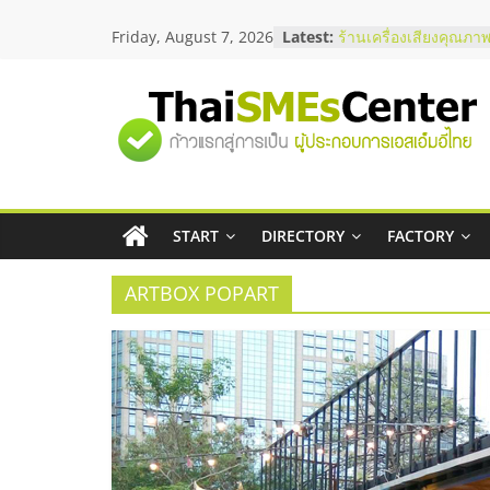
Skip
Friday, August 7, 2026
Latest:
ร้านเครื่องเสียงคุณภาพ
to
โซลูชันระบบภาพและเ
content
บริษัท Cybersecurity 
วิธีเลือกผู้ให้บริการให
"ศูนย์
โจทย์ธุรกิจ
อยากหาเงินทุน เพิ่มสภ
เริ่มยังไงให้ผ่านฉลุย
รวม
สัมมนาออนไลน์ โอกาส
บริการน้ำมัน Shell
สัมมนาลงทุน แฟรนไชส
START
DIRECTORY
FACTORY
ข้อมูล
ThaiFranchise Meet U
ไชส์ ครั้งที่ 8
ARTBOX POPART
ธุรกิจ
SME
แห่ง