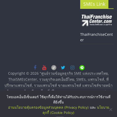
SMEs Link
ThaiFranchiseCent
er
Copyright © 2026
"ศูนย์รวมข้อมูลธุรกิจ SME แห่งประเทศไทย,
ThaiSMEsCenter, รวมธุรกิจเอสเอ็มอีไทย, SMEs, แฟรนไชส์, ที่
ปรึกษาแฟรนไชส์, รวมแฟรนไชส์ ขายแฟรนไชส์ แฟรนไชส์ขายหน้า
บ้าน ลงทุนน้อย คืนทุนไว, ที่ปรึกษาการลงทุนและขยายสาขาแฟรน
ไทยเอสเอ็มอีเซ็นเตอร์ ใช้คุกกี้เพื่อให้ท่านได้รับประสบการณ์การใช้งานที่
ไชส์, ศูนย์รวมแฟรนไชส์ พร้อมทำเลสำหรับเปิดร้าน ปรึกษาฟรี,
ดียิ่งขึ้น
บริการพัฒนาระบบแฟรนไชส์"
. All rights reserved.
อ่านนโยบายคุ้มครองข้อมูลส่วนบุคคล (Privacy Policy)
และ
นโยบาย
คุกกี้ (Cookie Policy)