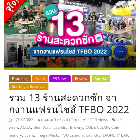
แห่ง
ประเทศไทย,
ThaiSMEsCenter,
รวม
ธุรกิจ
Branding
Event
PR News
Review
Special
Starting a Business
เอ
รวม 13 ร้านสะดวกซัก จา
ส
กงานแฟรนไชส์ TFBO 2022
27/10/2022
คุณมนตรี ศรีวงษ์ (อ๊อฟ)
4,113 views
24
เอ็
,
,
,
,
,
wash
AQUA
Bear Wash Laundry
Browny
CODE CLEAN
Coin
,
,
,
,
,
,
laundry
Event
Image Wash
IPSO Laundry
Laundry
LAUNDRY BAR