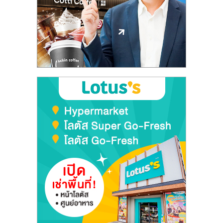
ลงทุน
และ
ขยาย
สา
ขา
แฟ
รน
ไชส์,