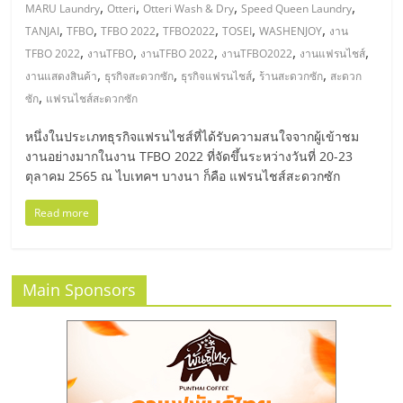
มอี
,
,
,
,
MARU Laundry
Otteri
Otteri Wash & Dry
Speed Queen Laundry
,
,
,
,
,
,
TANJAI
TFBO
TFBO 2022
TFBO2022
TOSEI
WASHENJOY
งาน
ไทย,
,
,
,
,
,
TFBO 2022
งานTFBO
งานTFBO 2022
งานTFBO2022
งานแฟรนไชส์
,
,
,
,
งานแสดงสินค้า
ธุรกิจสะดวกซัก
ธุรกิจแฟรนไชส์
ร้านสะดวกซัก
สะดวก
,
SMEs,
ซัก
แฟรนไชส์สะดวกซัก
หนึ่งในประเภทธุรกิจแฟรนไชส์ที่ได้รับความสนใจจากผู้เข้าชม
แฟ
งานอย่างมากในงาน TFBO 2022 ที่จัดขึ้นระหว่างวันที่ 20-23
ตุลาคม 2565 ณ ไบเทคฯ บางนา ก็คือ แฟรนไชส์สะดวกซัก
รน
Read more
ไชส์,
Main Sponsors
ที่
ปรึกษา