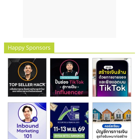
รน
ไชส์
ขาย
หน้า
บ้าน
ลงทุน
Happy Sponsors
น้อย
คืน
ทุน
ไว,
ที่
ปรึกษา
การ
ลงทุน
และ
ขยาย
สา
ขา
แฟ