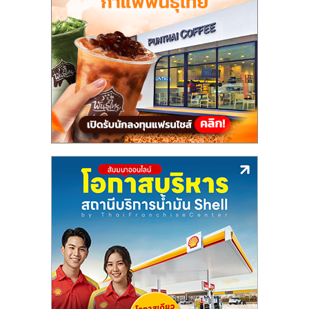
แฟ
รน
ไชส์,
รวม
แฟ
รน
ไชส์
ขาย