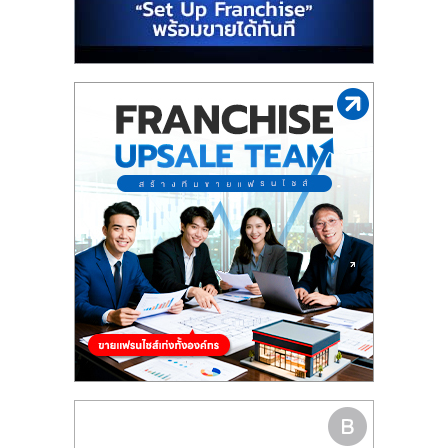
รน
ไชส์"
"ศูนย์
รวม
ข้อมูล
ธุรกิจ
SME
แห่ง
ประเทศไทย,
ThaiSMEsCenter,
รวม
ธุรกิจ
เอ
ส
เอ็
มอี