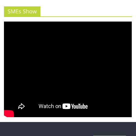
รน
ไชส์"
SMEs Show