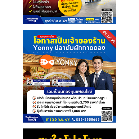
แฟ
รน
ไชส์
แฟ
รน
ไชส์
ขาย
หน้า
บ้าน