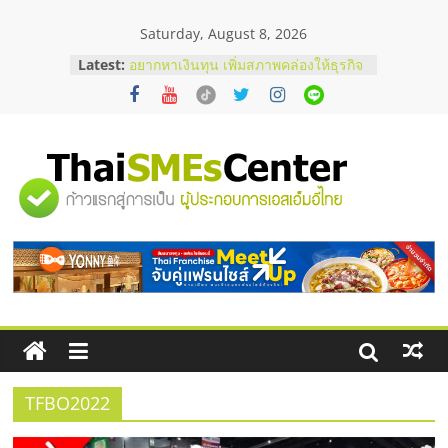
Skip
Saturday, August 8, 2026
to
บริษัท Cybersecurity ในไทยที่ไหนดี?
content
Latest:
วิธีเลือกผู้ให้บริการให้คุ้มค่าและตอบ
โจทย์ธุรกิจ
อยากหาเงินทุน เพิ่มสภาพคล่องให้ธุรกิจ
เริ่มยังไงให้ผ่านฉลุย
สัมมนาออนไลน์ โอกาสบริหารสถานี
บริการน้ำมัน Shell
"ศูนย์
สัมมนาลงทุน แฟรนไชส์ยอนนี่
ThaiFranchise Meet Up จับคู่แฟรน
รวม
ไชส์ ครั้งที่ 8
ร้านเครื่องเสียงคุณภาพสูง พร้อม
โซลูชันระบบภาพและเสียง
ข้อมูล
ธุรกิจ
SME
TFBO2022