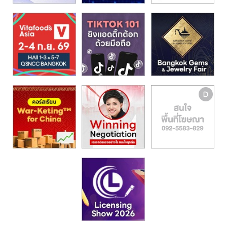
รน
ไชส์,
ศูนย์
รวม
แฟ
รน
ไชส์
พร้อม
ทำเล
สำหรับ
เปิด
ร้าน
ปรึกษา
ฟรี,
บริการ
พัฒนา
ระบบ
แฟ