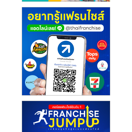
ศูนย์
รวม
แฟ
รน
ไชส์
พร้อม
ทำเล
สำหรับ