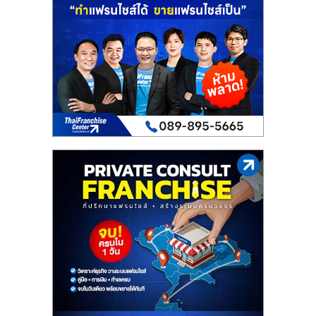
เปิด
ร้าน
ปรึกษา
ฟรี,
บริการ
พัฒนา
ระบบ
แฟ