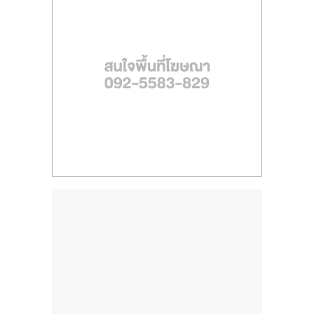
ไทย,
SMEs,
แฟ
รน
ไชส์,
ที่
ปรึกษา
แฟ
รน
ไชส์,
รวม
แฟ
รน
ไชส์
ขาย
แฟ
รน
ไชส์
แฟ