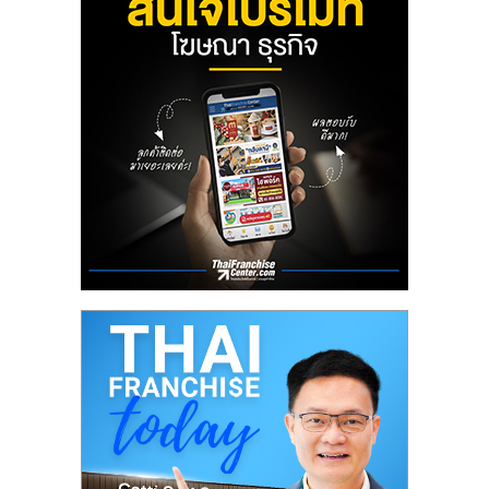
ลงทุน
น้อย
คืน
ทุน
ไว,
ที่
ปรึกษา
การ