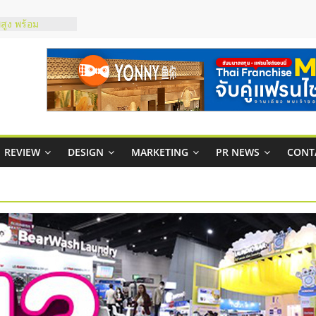
สูง พร้อม
สียง
ในไทยที่ไหนดี?
้คุ้มค่าและตอบ
าพคล่องให้ธุรกิจ
บริหารสถานี
์ยอนนี่
REVIEW
DESIGN
MARKETING
PR NEWS
CONT
p จับคู่แฟรน