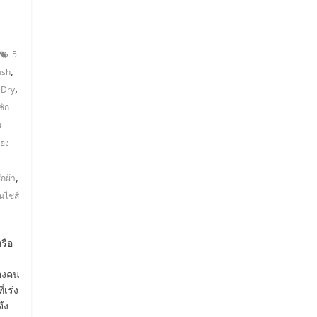
5
,
ash
,
 Dry
ซัก
น
อง
,
ักผ้า
นไชส์
รือ
ของคน
่เร่ง
ึง