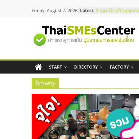
Skip
Friday, August 7, 2026
Latest:
ร้านเครื่องเสียงคุณภาพ
to
โซลูชันระบบภาพและเ
content
บริษัท Cybersecurity 
วิธีเลือกผู้ให้บริการให
"ศูนย์
โจทย์ธุรกิจ
อยากหาเงินทุน เพิ่มสภ
เริ่มยังไงให้ผ่านฉลุย
รวม
สัมมนาออนไลน์ โอกาส
บริการน้ำมัน Shell
สัมมนาลงทุน แฟรนไชส
START
DIRECTORY
FACTORY
ข้อมูล
ThaiFranchise Meet U
ไชส์ ครั้งที่ 8
Browny
ธุรกิจ
SME
แห่ง