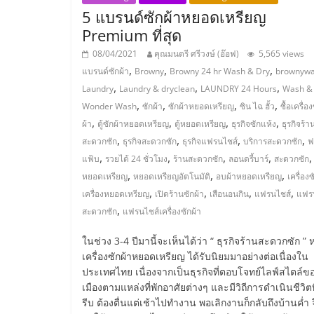
5 แบรนด์ซักผ้าหยอดเหรียญ
ไชส์,
Premium ที่สุด
08/04/2021
คุณมนตรี ศรีวงษ์ (อ๊อฟ)
5,565 views
รวม
,
,
,
แบรนด์ซักผ้า
Browny
Browny 24 hr Wash & Dry
brownyw
,
,
,
Laundry
Laundry & dryclean
LAUNDRY 24 Hours
Wash &
แฟ
,
,
,
,
Wonder Wash
ซักผ้า
ซักผ้าหยอดเหรียญ
ซิน ไฉ ฮั้ว
ซื้อเครื่อง
,
,
,
,
ผ้า
ตู้ซักผ้าหยอดเหรียญ
ตู้หยอดเหรียญ
ธุรกิจซักแห้ง
ธุรกิจร้า
รน
,
,
,
,
สะดวกซัก
ธุรกิจสะดวกซัก
ธุรกิจแฟรนไชส์
บริการสะดวกซัก
ฟ
,
,
,
,
,
แฟ้บ
รวยได้ 24 ชั่วโมง
ร้านสะดวกซัก
ลอนดรี้บาร์
สะดวกซัก
,
,
,
ไชส์
หยอดเหรียญ
หยอดเหรียญอัตโนมัติ
อบผ้าหยอดเหรียญ
เครื่องซ
,
,
,
,
เครื่องหยอดเหรียญ
เปิดร้านซักผ้า
เสือนอนกิน
แฟรนไชส์
แฟร
,
สะดวกซัก
แฟรนไชส์เครื่องซักผ้า
ขาย
ในช่วง 3-4 ปีมานี้จะเห็นได้ว่า “ ธุรกิจร้านสะดวกซัก ” ห
แฟ
เครื่องซักผ้าหยอดเหรียญ ได้รับนิยมมาอย่างต่อเนื่องใน
ประเทศไทย เนื่องจากเป็นธุรกิจที่ตอบโจทย์ไลฟ์สไตล์
เมืองตามแหล่งที่พักอาศัยต่างๆ และมีวิถีการดำเนินชีวิตที
รน
รีบ ต้องตื่นแต่เช้าไปทำงาน พอเลิกงานก็กลับถึงบ้านค่ำ จ