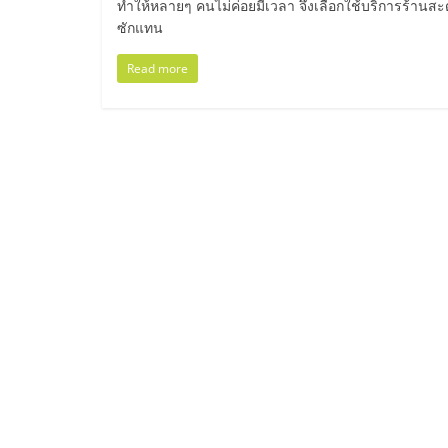
ทำให้หลายๆ คนไม่ค่อยมีเวลา จึงเลือกใช้บริการร้านส
ไชส์
ซักแทน
Read more
แฟ
รน
ไชส์
ขาย
หน้า
บ้าน
ลงทุน