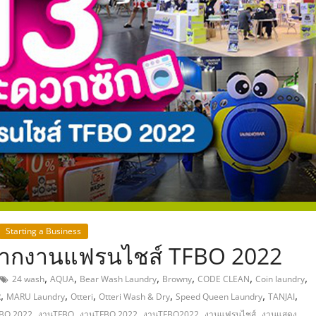
,
Starting a Business
 จากงานแฟรนไชส์ TFBO 2022
,
,
,
,
,
,
24 wash
AQUA
Bear Wash Laundry
Browny
CODE CLEAN
Coin laundry
,
,
,
,
,
,
R
MARU Laundry
Otteri
Otteri Wash & Dry
Speed Queen Laundry
TANJAI
,
,
,
,
,
FBO 2022
งานTFBO
งานTFBO 2022
งานTFBO2022
งานแฟรนไชส์
งานแสดง