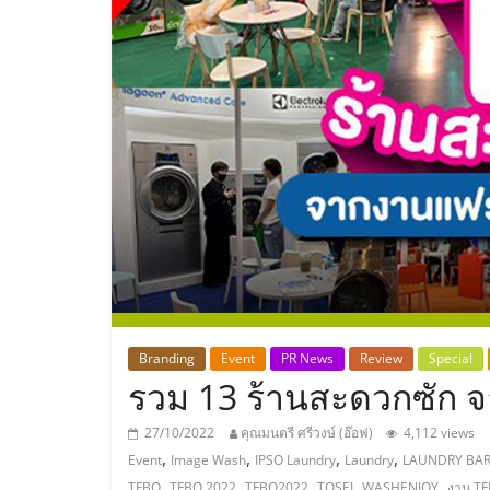
ประเทศไทย,
ThaiSMEsCenter
รวม
ธุรกิจ
เอ
ส
เอ็
Branding
Event
PR News
Review
Special
รวม 13 ร้านสะดวกซัก
มอี
27/10/2022
คุณมนตรี ศรีวงษ์ (อ๊อฟ)
4,112 views
,
,
,
,
Event
Image Wash
IPSO Laundry
Laundry
LAUNDRY BA
,
,
,
,
,
TFBO
TFBO 2022
TFBO2022
TOSEI
WASHENJOY
งาน T