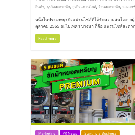
ไทย,
,
,
,
,
สินค้า
ธุรกิจสะดวกซัก
ธุรกิจแฟรนไชส์
ร้านสะดวกซัก
สะดวกซ
SMEs,
หนึ่งในประเภทธุรกิจแฟรนไชส์ที่ได้รับความสนใจจากผู้
ตุลาคม 2565 ณ ไบเทคฯ บางนา ก็คือ แฟรนไชส์สะดวก
แฟ
Read more
รน
ไชส์,
ที่
ปรึกษา
แฟ
รน
Marketing
PR News
Starting a Business