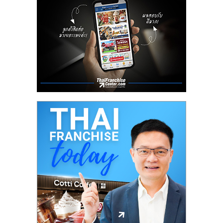
ลงทุน
น้อย
คืน
ทุน
ไว,
ที่
ปรึกษา
การ