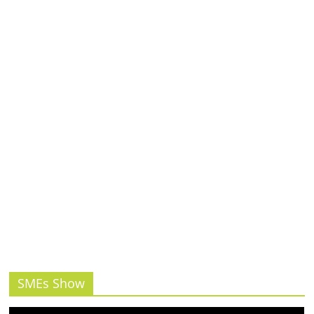
รน
ไชส์,
ศูนย์
รวม
แฟ
รน
ไชส์
พร้อม
ทำเล
สำหรับ
เปิด
ร้าน
ปรึกษา
ฟรี,
บริการ
พัฒนา
ระบบ
SMEs Show
แฟ