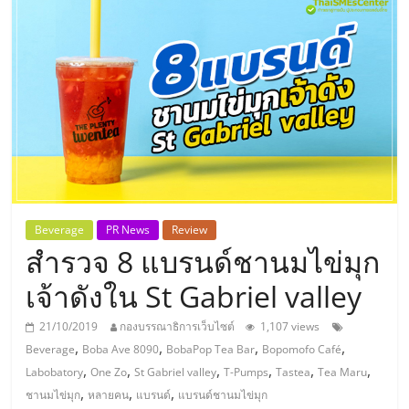
แห่ง
ประเทศไทย,
ThaiSMEsCenter,
รวม
ธุรกิจ
Beverage
PR News
Review
สำรวจ 8 แบรนด์ชานมไข่มุก
เอ
เจ้าดังใน St Gabriel valley
ส
21/10/2019
กองบรรณาธิการเว็บไซต์
1,107 views
,
,
,
,
Beverage
Boba Ave 8090
BobaPop Tea Bar
Bopomofo Café
เอ็
,
,
,
,
,
,
Labobatory
One Zo
St Gabriel valley
T-Pumps
Tastea
Tea Maru
,
,
,
ชานมไข่มุก
หลายคน
แบรนด์
แบรนด์ชานมไข่มุก