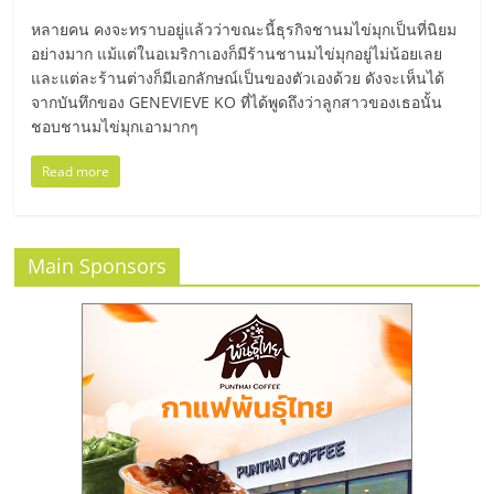
มอี
หลายคน คงจะทราบอยู่แล้วว่าขณะนี้ธุรกิจชานมไข่มุกเป็นที่นิยม
อย่างมาก แม้แต่ในอเมริกาเองก็มีร้านชานมไข่มุกอยู่ไม่น้อยเลย
ไทย,
และแต่ละร้านต่างก็มีเอกลักษณ์เป็นของตัวเองด้วย ดังจะเห็นได้
จากบันทึกของ GENEVIEVE KO ที่ได้พูดถึงว่าลูกสาวของเธอนั้น
SMEs,
ชอบชานมไข่มุกเอามากๆ
Read more
แฟ
รน
Main Sponsors
ไชส์,
ที่
ปรึกษา