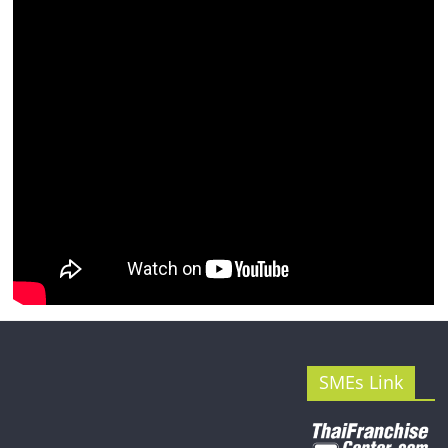
รน
ไชส์"
SMEs Link