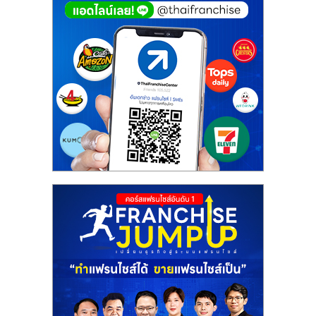
ศูนย์
รวม
แฟ
รน
ไชส์
พร้อม
ทำเล
สำหรับ