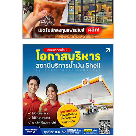
แฟ
รน
ไชส์,
รวม
แฟ
รน
ไชส์
ขาย