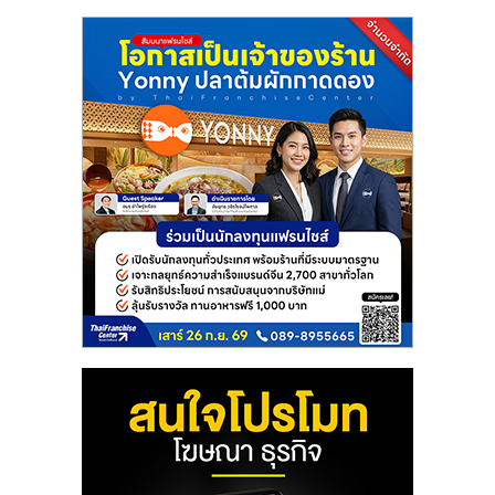
แฟ
รน
ไชส์
แฟ
รน
ไชส์
ขาย
หน้า
บ้าน