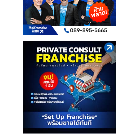
เปิด
ร้าน
ปรึกษา
ฟรี,
บริการ
พัฒนา
ระบบ
แฟ