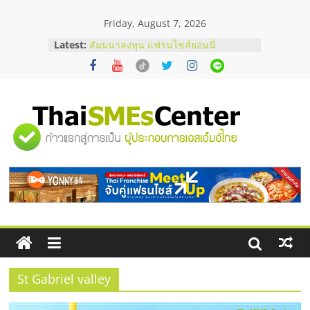
Skip
Friday, August 7, 2026
to
content
Latest:
สัมมนาลงทุน แฟรนไชส์ยอนนี่
ThaiFranchise Meet Up จับคู่แฟรน
ไชส์ ครั้งที่ 8
ร้านเครื่องเสียงคุณภาพสูง พร้อม
โซลูชันระบบภาพและเสียง
บริษัท Cybersecurity ในไทยที่ไหนดี?
"ศูนย์
วิธีเลือกผู้ให้บริการให้คุ้มค่าและตอบ
โจทย์ธุรกิจ
อยากหาเงินทุน เพิ่มสภาพคล่องให้ธุรกิจ
รวม
เริ่มยังไงให้ผ่านฉลุย
สัมมนาออนไลน์ โอกาสบริหารสถานี
บริการน้ำมัน Shell
ข้อมูล
ธุรกิจ
SME
St Gabriel valley