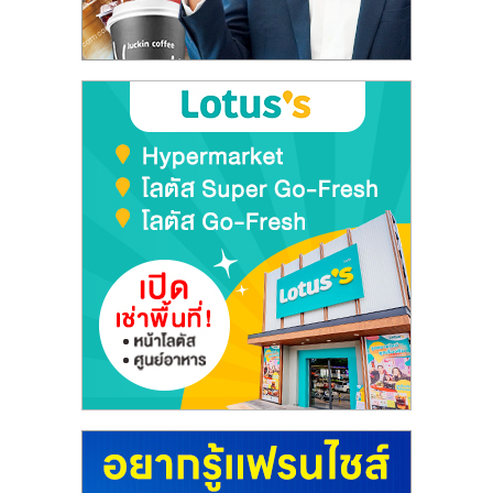
ลงทุน
และ
ขยาย
สา
ขา
แฟ
รน
ไชส์,