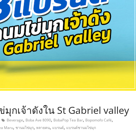
,
ุกเจ้าดังใน St Gabriel valley
,
,
,
,
Beverage
Boba Ave 8090
BobaPop Tea Bar
Bopomofo Café
,
,
,
,
ea Maru
ชานมไข่มุก
หลายคน
แบรนด์
แบรนด์ชานมไข่มุก