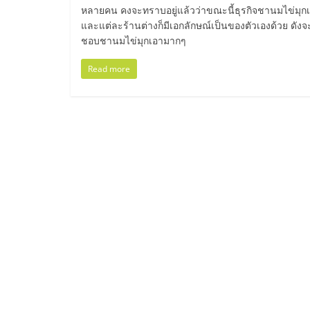
ไทย,
หลายคน คงจะทราบอยู่แล้วว่าขณะนี้ธุรกิจชานมไข่มุกเป็
และแต่ละร้านต่างก็มีเอกลักษณ์เป็นของตัวเองด้วย ดังจ
SMEs,
ชอบชานมไข่มุกเอามากๆ
แฟ
Read more
รน
ไชส์,
ที่
ปรึกษา
แฟ
รน