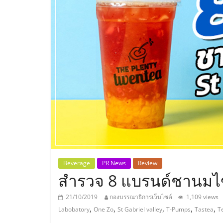
ประเทศไทย,
ThaiSMEsCenter
รวม
ธุรกิจ
เอ
ส
เอ็
Beverage
PR News
Review
สำรวจ 8 แบรนด์ชานมไข่ม
มอี
21/10/2019
กองบรรณาธิการเว็บไซต์
1,109 views
,
,
,
,
,
Labobatory
One Zo
St Gabriel valley
T-Pumps
Tastea
T