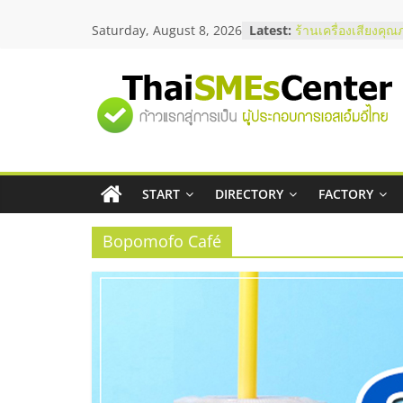
Skip
Saturday, August 8, 2026
Latest:
ร้านเครื่องเสียงคุณ
to
โซลูชันระบบภาพแล
content
บริษัท Cybersecuri
วิธีเลือกผู้ให้บริกา
"ศูนย์
โจทย์ธุรกิจ
อยากหาเงินทุน เพิ่
เริ่มยังไงให้ผ่านฉลุย
รวม
สัมมนาออนไลน์ โอ
บริการน้ำมัน Shell
สัมมนาลงทุน แฟรนไ
START
DIRECTORY
FACTORY
ข้อมูล
ThaiFranchise Mee
ไชส์ ครั้งที่ 8
Bopomofo Café
ธุรกิจ
SME
แห่ง