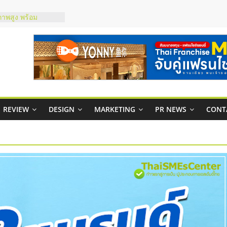
ภาพสูง พร้อม
ะเสียง
ty ในไทยที่ไหนดี?
รให้คุ้มค่าและตอบ
มสภาพคล่องให้ธุรกิจ
กาสบริหารสถานี
ชส์ยอนนี่
REVIEW
DESIGN
MARKETING
PR NEWS
CONT
t Up จับคู่แฟรน