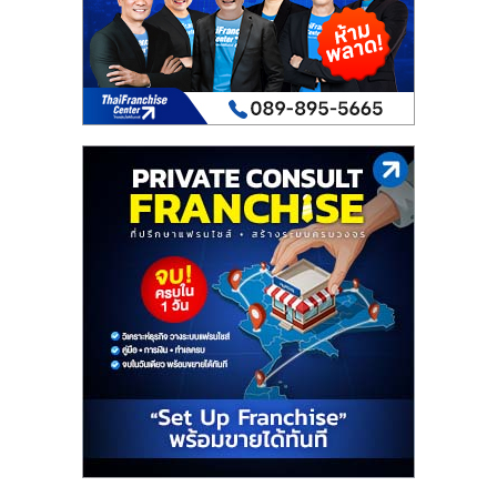
เปิด
ร้าน
ปรึกษา
ฟรี,
บริการ
พัฒนา
ระบบ
แฟ