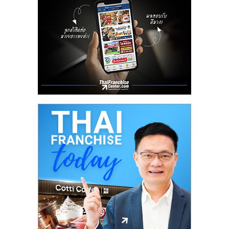
ลงทุน
น้อย
คืน
ทุน
ไว,
ที่
ปรึกษา
การ