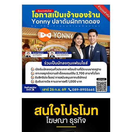
แฟ
รน
ไชส์
แฟ
รน
ไชส์
ขาย
หน้า
บ้าน