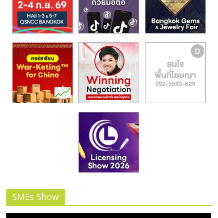
รน
ไชส์,
ศูนย์
รวม
แฟ
รน
ไชส์
พร้อม
ทำเล
สำหรับ
เปิด
ร้าน
ปรึกษา
ฟรี,
บริการ
พัฒนา
ระบบ
SMEs Show
แฟ