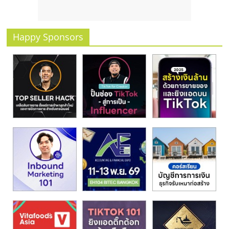
รน
ไชส์
ขาย
Happy Sponsors
หน้า
บ้าน
ลงทุน
น้อย
คืน
ทุน
ไว,
ที่
ปรึกษา
การ
ลงทุน
และ
ขยาย
สา
ขา
แฟ