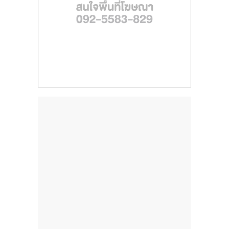
ไทย,
SMEs,
แฟ
รน
ไชส์,
ที่
ปรึกษา
แฟ
รน
ไชส์,
รวม
แฟ
รน
ไชส์
ขาย
แฟ
รน
ไชส์
แฟ