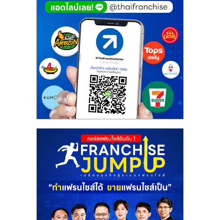
ศูนย์
รวม
แฟ
รน
ไชส์
พร้อม
ทำเล
สำหรับ