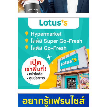
ลงทุน
และ
ขยาย
สา
ขา
แฟ
รน
ไชส์,