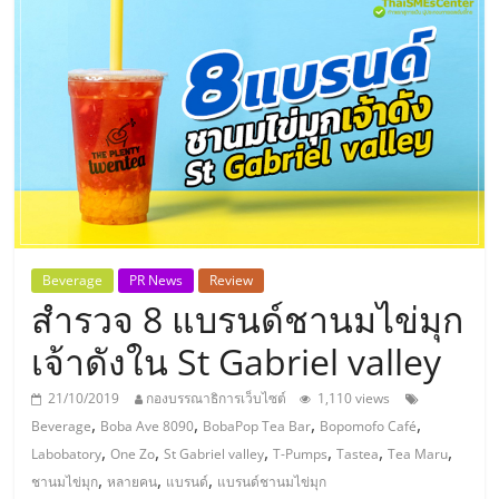
แห่ง
ประเทศไทย,
ThaiSMEsCenter,
รวม
ธุรกิจ
Beverage
PR News
Review
สำรวจ 8 แบรนด์ชานมไข่มุก
เอ
เจ้าดังใน St Gabriel valley
ส
21/10/2019
กองบรรณาธิการเว็บไซต์
1,110 views
,
,
,
,
Beverage
Boba Ave 8090
BobaPop Tea Bar
Bopomofo Café
เอ็
,
,
,
,
,
,
Labobatory
One Zo
St Gabriel valley
T-Pumps
Tastea
Tea Maru
,
,
,
ชานมไข่มุก
หลายคน
แบรนด์
แบรนด์ชานมไข่มุก