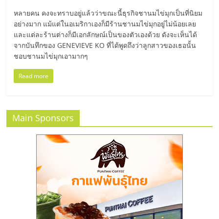
มอี
หลายคน คงจะทราบอยู่แล้วว่าขณะนี้ธุรกิจชานมไข่มุกเป็นที่นิยม
อย่างมาก แม้แต่ในอเมริกาเองก็มีร้านชานมไข่มุกอยู่ไม่น้อยเลย
ไทย,
และแต่ละร้านต่างก็มีเอกลักษณ์เป็นของตัวเองด้วย ดังจะเห็นได้
จากบันทึกของ GENEVIEVE KO ที่ได้พูดถึงว่าลูกสาวของเธอนั้น
SMEs,
ชอบชานมไข่มุกเอามากๆ
Read more
แฟ
รน
Main Sponsors
ไชส์,
ที่
ปรึกษา