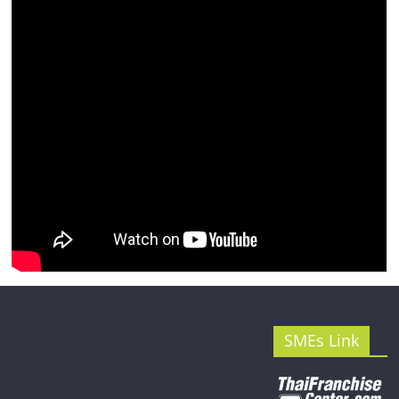
รน
ไชส์"
SMEs Link