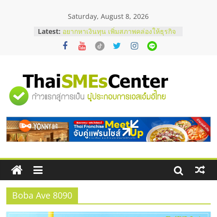
Skip
Saturday, August 8, 2026
to
บริษัท Cybersecurity ในไทยที่ไหนดี?
content
Latest:
วิธีเลือกผู้ให้บริการให้คุ้มค่าและตอบ
โจทย์ธุรกิจ
อยากหาเงินทุน เพิ่มสภาพคล่องให้ธุรกิจ
เริ่มยังไงให้ผ่านฉลุย
สัมมนาออนไลน์ โอกาสบริหารสถานี
บริการน้ำมัน Shell
"ศูนย์
สัมมนาลงทุน แฟรนไชส์ยอนนี่
ThaiFranchise Meet Up จับคู่แฟรน
รวม
ไชส์ ครั้งที่ 8
ร้านเครื่องเสียงคุณภาพสูง พร้อม
โซลูชันระบบภาพและเสียง
ข้อมูล
ธุรกิจ
SME
Boba Ave 8090