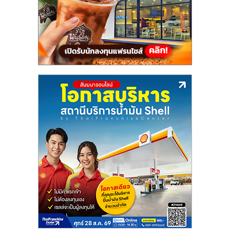
แฟ
รน
ไชส์,
รวม
แฟ
รน
ไชส์
ขาย