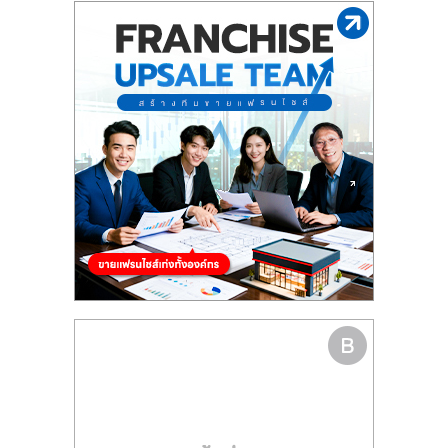
รน
ไชส์"
"ศูนย์
รวม
ข้อมูล
ธุรกิจ
SME
แห่ง
ประเทศไทย,
ThaiSMEsCenter,
รวม
ธุรกิจ
เอ
ส
เอ็
มอี