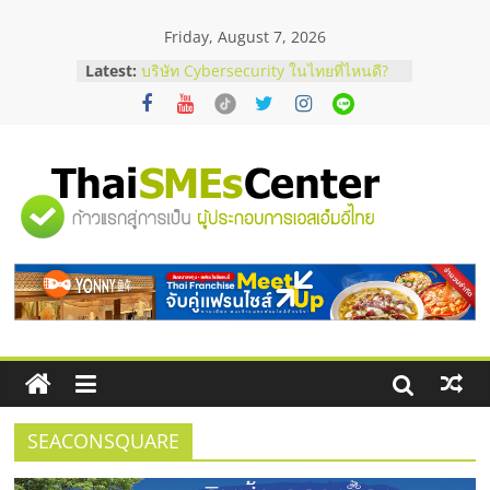
Skip
Friday, August 7, 2026
to
content
Latest:
บริษัท Cybersecurity ในไทยที่ไหนดี?
วิธีเลือกผู้ให้บริการให้คุ้มค่าและตอบ
โจทย์ธุรกิจ
อยากหาเงินทุน เพิ่มสภาพคล่องให้ธุรกิจ
เริ่มยังไงให้ผ่านฉลุย
สัมมนาออนไลน์ โอกาสบริหารสถานี
"ศูนย์
บริการน้ำมัน Shell
สัมมนาลงทุน แฟรนไชส์ยอนนี่
ThaiFranchise Meet Up จับคู่แฟรน
รวม
ไชส์ ครั้งที่ 8
ร้านเครื่องเสียงคุณภาพสูง พร้อม
โซลูชันระบบภาพและเสียง
ข้อมูล
ธุรกิจ
SME
SEACONSQUARE