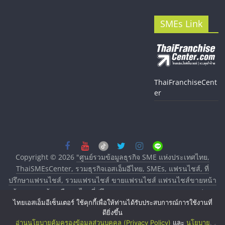
SMEs Link
ThaiFranchiseCent
er
Copyright © 2026
"ศูนย์รวมข้อมูลธุรกิจ SME แห่งประเทศไทย,
ThaiSMEsCenter, รวมธุรกิจเอสเอ็มอีไทย, SMEs, แฟรนไชส์, ที่
ปรึกษาแฟรนไชส์, รวมแฟรนไชส์ ขายแฟรนไชส์ แฟรนไชส์ขายหน้า
บ้าน ลงทุนน้อย คืนทุนไว, ที่ปรึกษาการลงทุนและขยายสาขาแฟรน
ไทยเอสเอ็มอีเซ็นเตอร์ ใช้คุกกี้เพื่อให้ท่านได้รับประสบการณ์การใช้งานที่
ไชส์, ศูนย์รวมแฟรนไชส์ พร้อมทำเลสำหรับเปิดร้าน ปรึกษาฟรี,
ดียิ่งขึ้น
บริการพัฒนาระบบแฟรนไชส์"
. All rights reserved.
อ่านนโยบายคุ้มครองข้อมูลส่วนบุคคล (Privacy Policy)
และ
นโยบาย