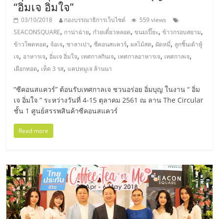
“อิ่มเจ อิ่มใจ”
ลงทุน
03/10/2018
กองบรรณาธิการเว็บไซต์
559 views
,
,
,
,
,
SEACONSQUARE
กาน่าฉ่าย
ก๋วยเตี๋ยวหลอด
ขนมเปี๊ยะ
ข้าวกรอบสยาม
และ
,
,
,
,
,
,
ข้าวโพดทอด
จ้อเจ
ซาลาเปา
ซีคอนสแควร์
ผลไม้สด
ผัดหมี่
ลูกชิ้นเต้าหู้
,
,
,
,
,
,
เจ
อาหารเจ
อิ่มเจ อิ่มใจ
เทศกาลกินเจ
เทศกาลอาหารเจ
เทศกาลเจ
ขยาย
,
,
เผือกทอด
เห็ด 3 รส
แคปหมูเจ ล้านนา
“ซีคอนสแควร์” ต้อนรับเทศกาลเจ ชวนอร่อย อิ่มบุญ ในงาน “ อิ่ม
สา
เจ อิ่มใจ ” ระหว่างวันที่ 4-15 ตุลาคม 2561 ณ ลาน The Circular
ชั้น 1 ศูนย์สรรพสินค้าซีคอนสแควร์
ขา
Read more
แฟ
รน
ไชส์,