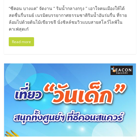
มอี
“ซีคอน บางแค” จัดงาน “ ริมน้ำกลางกรุง ” เอาใจคนเมืองให้ได้
สดชื่นรื่นรมย์ เนรมิตบรรยากาศธรรมชาติริมน้ำอันร่มรื่น ที่ราย
ไทย,
ล้อมไปด้วยต้นไม้เขียวขจี นั่งชิลล์ชมวิวแบบสายสโลว์ไลฟ์ใน
คาเฟ่สุดเก๋
SMEs,
Read more
แฟ
รน
ไชส์,
ที่
ปรึกษา