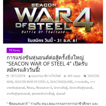
แฟ
รน
ไชส์
แฟ
รน
PR News
การแข่งขันหุ่นยนต์ต่อสู้ครั้งยิ่งใหญ่
ไชส์
“SEACON WAR OF STEEL 4” เปิดรับ
สมัครแล้ววันนี้!
ขาย
18/12/2018
กองบรรณาธิการเว็บไซต์
469 views
SEACON
,
,
,
,
WAR
SEACON WAR OF STEEL 4
SEACONSQUARE
การแข่งขัน
การ
หน้า
,
,
,
,
,
แข่งขันหุ่นยนต์
ซีคอน
ซีคอนสแควร์
นักประดิษฐ์
นักประดิษฐ์หุ่นยนต์
,
,
ประดิษฐ์ชุดหุ่นยนต์
สุดยอดนักประดิษฐ์
หุ่นยนต์
บ้าน
“ ซีคอนสแควร์ ” ร่วมกับ สนง.คณะกรรมการการอาชีวศึกษา และ