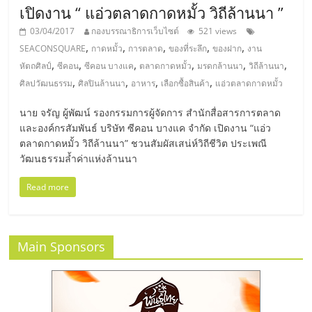
รน
เปิดงาน “ แอ่วตลาดกาดหมั้ว วิถีล้านนา ”
ไชส์"
03/04/2017
กองบรรณาธิการเว็บไซต์
521 views
,
,
,
,
,
SEACONSQUARE
กาดหมั้ว
การตลาด
ของที่ระลึก
ของฝาก
งาน
,
,
,
,
,
,
หัตถศิลป์
ซีคอน
ซีคอน บางแค
ตลาดกาดหมั้ว
มรดกล้านนา
วิถีล้านนา
,
,
,
,
ศิลปวัฒนธรรม
ศิลปินล้านนา
อาหาร
เลือกซื้อสินค้า
แอ่วตลาดกาดหมั้ว
นาย จรัญ ผู้พัฒน์ รองกรรมการผู้จัดการ สำนักสื่อสารการตลาด
และองค์กรสัมพันธ์ บริษัท ซีคอน บางแค จำกัด เปิดงาน “แอ่ว
ตลาดกาดหมั้ว วิถีล้านนา” ชวนสัมผัสเสน่ห์วิถีชีวิต ประเพณี
วัฒนธรรมล้ำค่าแห่งล้านนา
Read more
Main Sponsors