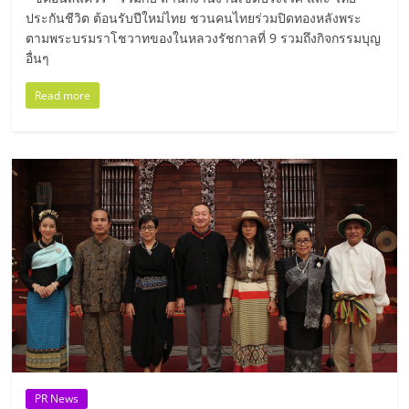
รน
ประกันชีวิต ต้อนรับปีใหม่ไทย ชวนคนไทยร่วมปิดทองหลังพระ
ไชส์,
ตามพระบรมราโชวาทของในหลวงรัชกาลที่ 9 รวมถึงกิจกรรมบุญ
อื่นๆ
ศูนย์
รวม
Read more
แฟ
รน
ไชส์
พร้อม
ทำเล
สำหรับ
เปิด
ร้าน
ปรึกษา
ฟรี,
บริการ
พัฒนา
ระบบ
แฟ
PR News