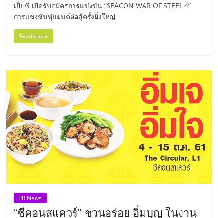
เป็ปซี่ เปิดรับสมัครการแข่งขัน “SEACON WAR OF STEEL 4”
ลงทุน
การแข่งขันหุ่นยนต์ต่อสู้ครั้งยิ่งใหญ่
Read more
น้อย
คืน
ทุน
ไว,
ที่
ปรึกษา
PR News
การ
“ซีคอนสแควร์” ชวนอร่อย อิ่มบุญ ในงาน