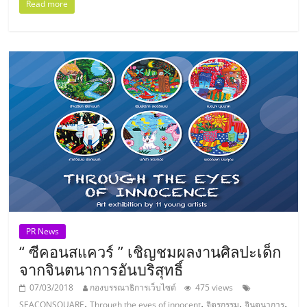
เปิด
Read more
ร้าน
ปรึกษา
ฟรี,
บริการ
พัฒนา
ระบบ
PR News
“ ซีคอนสแควร์ ” เชิญชมผลงานศิลปะเด็ก
จากจินตนาการอันบริสุทธิ์
แฟ
07/03/2018
กองบรรณาธิการเว็บไซต์
475 views
,
,
,
,
SEACONSQUARE
Through the eyes of innocent
จิตรกรรม
จินตนาการ