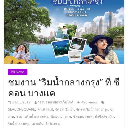
แห่ง
ประเทศไทย,
ThaiSMEsCenter,
รวม
ธุรกิจ
PR News
ชมงาน “ริมน้ำกลางกรุง” ที่ ซี
เอ
คอน บางแค
ส
21/05/2019
กองบรรณาธิการเว็บไซต์
498 views
,
,
,
,
SEACONSQUARE
คาเฟ่สุดเก๋
จัดงานริมน้ำ
จัดงานริมน้ำกลางกรุง
ชม
เอ็
,
,
,
,
,
งาน
ชมงานริมน้ำกลางกรุง
ซีคอน บางแค
ซีคอนบางแค
นั่งชิลล์ชมวิว
,
ริมน้ำกลางกรุง
เพาะต้นกล้าโกงกาง