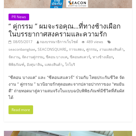
ไทย,
SMEs,
แฟ
PR News
รน
“ คู่กรรม ” ผมจะรอคุณ…ที่ทางช้างเผือก
ไชส์,
ในบรรยากาศสงครามและความรัก
ที่
08/05/2017
กองบรรณาธิการเว็บไซต์
489 views
ปรึกษา
,
,
,
,
,
seaconbangkae
SEACONSQUARE
การแสดง
คู่กรรม
งานแสดงสินค้า
แฟ
,
,
,
,
,
จัดงาน
จัดงานคู่กรรม
ซีคอน บางแค
ซีคอนสแควร์
ทางช้างเผือก
รน
,
,
,
พิพิธภัณฑ์
อังศุมาลิน
แสดงสินค้า
โกโบริ
ไชส์,
รวม
“ซีคอน บางแค” และ “ซีคอนสแควร์” ร่วมกับ ไทยประกันชีวิต จัด
แฟ
งาน “ คู่กรรม ” นวนิยายรักสุดอมตะจากปลายปากกาของ “ทมยัน
รน
ตี” ถ่ายทอดมาสู่ความสมจริงในแบบฉบับพิพิธภัณฑ์มีชีวิตที่สัมผัส
ไชส์
ได้
ขาย
แฟ
Read more
รน
ไชส์
แฟ