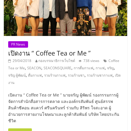
ศูนย์
รวม
แฟ
PR News
เปิดงาน “ Coffee Tea or Me ”
รน
29/04/2018
กองบรรณาธิการเว็บไซต์
738 views
Coffee
,
,
,
,
,
,
ไชส์
Tea or Me
SEACON
SEACONSQUARE
การดื่มกาแฟ
กาแฟ
จรัญ
,
,
,
,
,
จรัญ ผู้พัฒน์
ดื่มกาแฟ
รวมร้านกาแฟ
รวมร้านชา
รวมร้านชากาแฟ
เปิด
งาน
พร้อม
เปิดงาน “ Coffee Tea or Me ” นายจรัญ ผู้พัฒน์ รองกรรมการผู้
ทำเล
จัดการสำนักสื่อสารการตลาด และองค์กรสัมพันธ์ ศูนย์สรรพ
สินค้าซีคอน สแควร์ ศรีนครินทร์ ร่วมกับ สิริพร ใจสะอาด ผู้
อำนวยการสายงานโฆษณาและลูกค้าสัมพันธ์ บริษัท ไทยประกัน
สำหรับ
ชีวิต