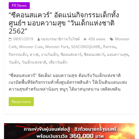
แฟ
PR News
“ซีคอนสแควร์” อัดแน่นกิจกรรมเด็กทั้ง
รน
ศูนย์ฯ มอบความสุข “วันเด็กแห่งชาติ
2562”
ไชส์,
08/01/2019
กองบรรณาธิการเว็บไซต์
456 views
Monster
,
,
,
,
,
Café
Monster Cute
Monster Park
SEACONSQUARE
กิจกรรม
รวม
,
,
,
,
,
,
กิจกรรมเด็ก
คาเฟ่
งานวันเด็ก
ซีคอนสแควร์
ซีคอนแสควร์
มอบความสุข
,
,
วันเด็ก
วันเด็กแห่งชาติ
เที่ยววันเด็ก
แฟ
“ซีคอนสแควร์” จัดเต็ม! มอบความสุข ต้อนรับวันเด็กแห่งชาติ
รน
เนรมิตพื้นที่จัดกิจกรรมทั่วทั้งศูนย์สรรพสินค้า ให้เป็นดินแดนแห่ง
ความสุขสำหรับเหล่าน้องๆ หนูๆ ได้มาสนุกสนาน เพลิดเพลิน
ไชส์
Read more
ขาย