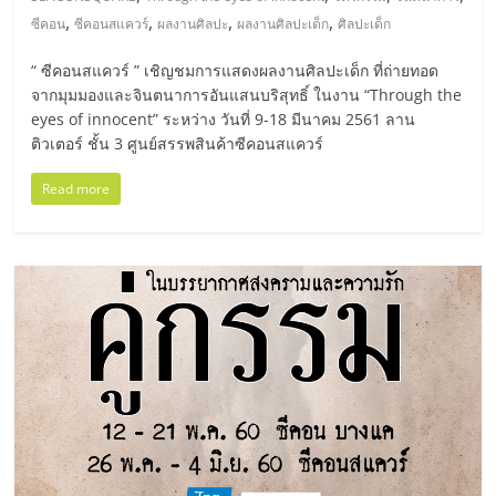
รน
,
,
,
,
ซีคอน
ซีคอนสแควร์
ผลงานศิลปะ
ผลงานศิลปะเด็ก
ศิลปะเด็ก
ไชส์"
“ ซีคอนสแควร์ ” เชิญชมการแสดงผลงานศิลปะเด็ก ที่ถ่ายทอด
จากมุมมองและจินตนาการอันแสนบริสุทธิ์ ในงาน “Through the
eyes of innocent” ระหว่าง วันที่ 9-18 มีนาคม 2561 ลาน
"ศูนย์
ติวเตอร์ ชั้น 3 ศูนย์สรรพสินค้าซีคอนสแควร์
รวม
ข้อมูล
Read more
ธุรกิจ
SME
แห่ง
ประเทศไทย,
ThaiSMEsCenter,
รวม
ธุรกิจ
เอ
ส
เอ็
มอี