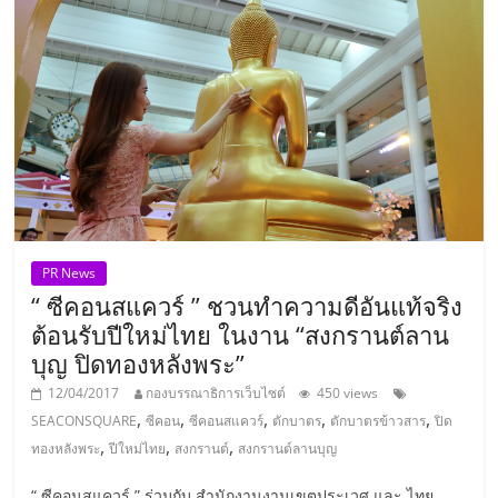
รน
ไชส์
ขาย
หน้า
บ้าน
ลงทุน
น้อย
คืน
ทุน
ไว,
PR News
ที่
“ ซีคอนสแควร์ ” ชวนทำความดีอันแท้จริง
ปรึกษา
ต้อนรับปีใหม่ไทย ในงาน “สงกรานต์ลาน
การ
ลงทุน
บุญ ปิดทองหลังพระ”
และ
12/04/2017
กองบรรณาธิการเว็บไซต์
450 views
ขยาย
,
,
,
,
,
SEACONSQUARE
ซีคอน
ซีคอนสแควร์
ตักบาตร
ตักบาตรข้าวสาร
ปิด
สา
,
,
,
ทองหลังพระ
ปีใหม่ไทย
สงกรานต์
สงกรานต์ลานบุญ
ขา
แฟ
“ ซีคอนสแควร์ ” ร่วมกับ สำนักงานงานเขตประเวศ และ ไทย