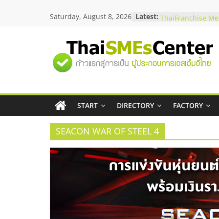
Skip
Saturday, August 8, 2026
Latest:
สัมมนาลงทุน แฟรนไ
to
ThaiFranchise Mee
content
ไชส์ ครั้งที่ 8
ร้านเครื่องเสียงคุณ
"ศูนย์
โซลูชันระบบภาพแล
บริษัท Cybersecuri
วิธีเลือกผู้ให้บริกา
รวม
โจทย์ธุรกิจ
อยากหาเงินทุน เพิ่
เริ่มยังไงให้ผ่านฉลุย
START
DIRECTORY
FACTORY
ข้อมูล
สัมมนาออนไลน์ โอ
บริการน้ำมัน Shell
SEACON WAR OF STEEL 4
ธุรกิจ
SME
แห่ง