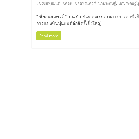
ไทย,
,
,
,
,
แข่งขันหุ่นยนต์
ซีคอน
ซีคอนสแควร์
นักประดิษฐ์
นักประดิษฐ์ห
SMEs,
“ ซีคอนสแควร์ ” ร่วมกับ สนง.คณะกรรมการการอาชีวศึ
การแข่งขันหุ่นยนต์ต่อสู้ครั้งยิ่งใหญ่
แฟ
Read more
รน
ไชส์,
ที่
ปรึกษา
แฟ
รน