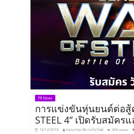
ประเทศไทย,
ThaiSMEsCenter
รวม
ธุรกิจ
เอ
ส
เอ็
PR News
การแข่งขันหุ่นยนต์ต่อสู
มอี
STEEL 4” เปิดรับสมัครแล้
18/12/2018
กองบรรณาธิการเว็บไซต์
469 views