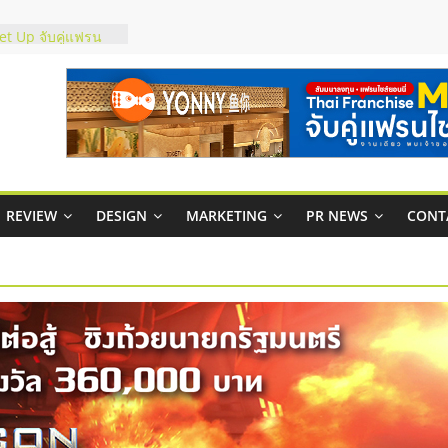
ชส์ยอนนี่
t Up จับคู่แฟรน
ภาพสูง พร้อม
ะเสียง
ty ในไทยที่ไหนดี?
รให้คุ้มค่าและตอบ
มสภาพคล่องให้ธุรกิจ
REVIEW
DESIGN
MARKETING
PR NEWS
CONT
กาสบริหารสถานี