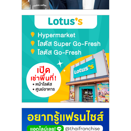
ลงทุน
และ
ขยาย
สา
ขา
แฟ
รน
ไชส์,