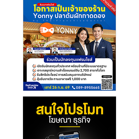
แฟ
รน
ไชส์
แฟ
รน
ไชส์
ขาย
หน้า
บ้าน