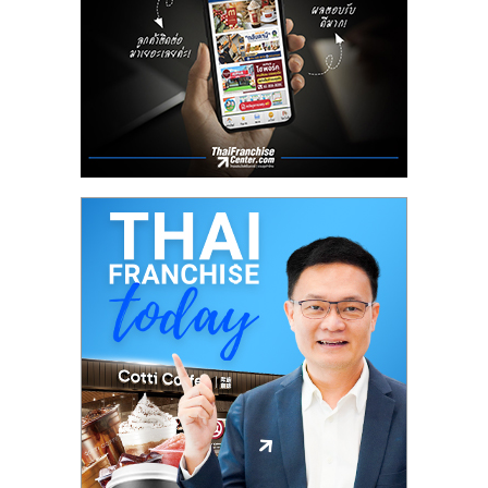
ลงทุน
น้อย
คืน
ทุน
ไว,
ที่
ปรึกษา
การ