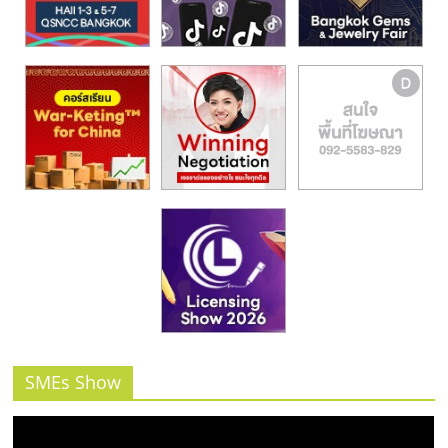
รน
ไชส์,
ศูนย์
รวม
แฟ
รน
ไชส์
พร้อม
ทำเล
สำหรับ
เปิด
ร้าน
ปรึกษา
ฟรี,
บริการ
พัฒนา
SMEs Show
ระบบ
แฟ