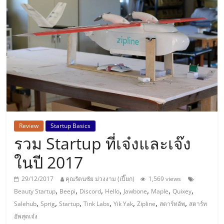
แห่ง
ประเทศไทย,
ThaiSMEsCenter,
รวม
ธุรกิจ
Review
Startup Basics
รวม Startup ที่เจ๋งและเจ๊ง
เอ
ในปี 2017
ส
29/12/2017
คุณรัตนชัย ม่วงงาม (เปี๊ยก)
1,569 views
,
,
,
,
,
,
,
Beauty Startup
Beepi
Discord
Hello
Jawbone
Maple
Quixey
เอ็
,
,
,
,
,
,
,
Salehub
Sprig
Startup
Tink Labs
Yik Yak
Zipline
สตาร์ทอัพ
สตาร์ท
อัพสุดเจ๋ง