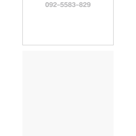
ไทย,
SMEs,
แฟ
รน
ไชส์,
ที่
ปรึกษา
แฟ
รน
ไชส์,
รวม
แฟ
รน
ไชส์
ขาย
แฟ
รน
ไชส์
แฟ