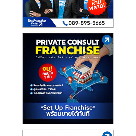
เปิด
ร้าน
ปรึกษา
ฟรี,
บริการ
พัฒนา
ระบบ
แฟ