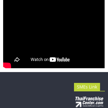
รน
ไชส์"
SMEs Link