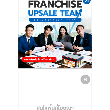
รน
ไชส์"
"ศูนย์
รวม
ข้อมูล
ธุรกิจ
SME
แห่ง
ประเทศไทย,
ThaiSMEsCenter,
รวม
ธุรกิจ
เอ
ส
เอ็
มอี