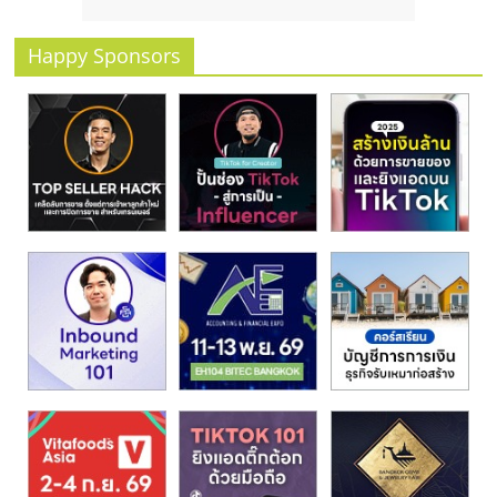
รน
ไชส์
Happy Sponsors
ขาย
หน้า
บ้าน
ลงทุน
น้อย
คืน
ทุน
ไว,
ที่
ปรึกษา
การ
ลงทุน
และ
ขยาย
สา
ขา
แฟ