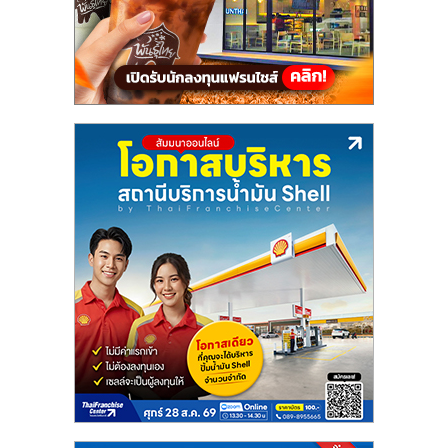
แฟ
รน
ไชส์,
รวม
แฟ
รน
ไชส์
ขาย