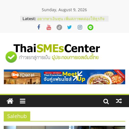
Skip
Sunday, August 9, 2026
to
content
Latest:
อยากหาเงินทุน เพิ่มสภาพคล่องให้ธุรกิจ
เริ่มยังไงให้ผ่านฉลุย
สัมมนาออนไลน์ โอกาสบริหารสถานี
บริการน้ำมัน Shell
สัมมนาลงทุน แฟรนไชส์ยอนนี่
ThaiFranchise Meet Up จับคู่แฟรน
"ศูนย์
ไชส์ ครั้งที่ 8
ร้านเครื่องเสียงคุณภาพสูง พร้อม
โซลูชันระบบภาพและเสียง
รวม
บริษัท Cybersecurity ในไทยที่ไหนดี?
วิธีเลือกผู้ให้บริการให้คุ้มค่าและตอบ
โจทย์ธุรกิจ
ข้อมูล
ธุรกิจ
SME
Salehub