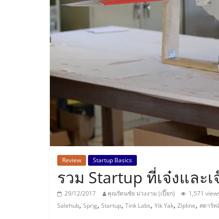
ประเทศไทย,
ThaiSMEsCenter
รวม
ธุรกิจ
เอ
ส
เอ็
Review
Startup Basics
รวม Startup ที่เจ๋งและเ
มอี
29/12/2017
คุณรัตนชัย ม่วงงาม (เปี๊ยก)
1,571 view
,
,
,
,
,
,
Salehub
Sprig
Startup
Tink Labs
Yik Yak
Zipline
สตาร์ทอ