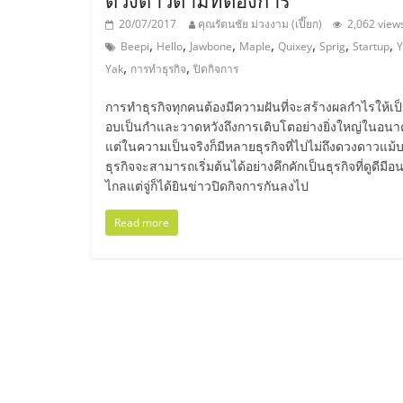
20/07/2017
คุณรัตนชัย ม่วงงาม (เปี๊ยก)
2,062 view
ไชส์,
,
,
,
,
,
,
,
Beepi
Hello
Jawbone
Maple
Quixey
Sprig
Startup
Y
,
,
Yak
การทำธุรกิจ
ปิดกิจการ
รวม
การทำธุรกิจทุกคนต้องมีความฝันที่จะสร้างผลกำไรให้เป
แฟ
อบเป็นกำและวาดหวังถึงการเติบโตอย่างยิ่งใหญ่ในอน
แต่ในความเป็นจริงก็มีหลายธุรกิจที่ไปไม่ถึงดวงดาวแม้
ธุรกิจจะสามารถเริ่มต้นได้อย่างคึกคักเป็นธุรกิจที่ดูดีมี
รน
ไกลแต่จู่ก็ได้ยินข่าวปิดกิจการกันลงไป
Read more
ไชส์
ขาย
แฟ
รน