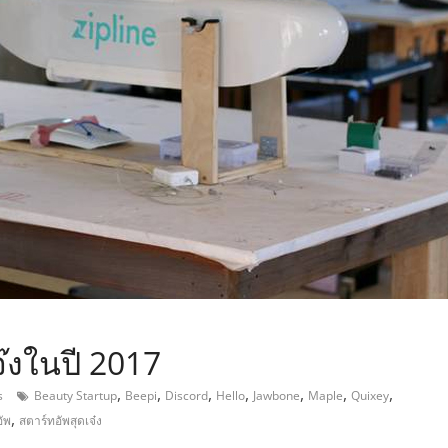
,
จ๊งในปี 2017
,
,
,
,
,
,
,
s
Beauty Startup
Beepi
Discord
Hello
Jawbone
Maple
Quixey
,
ัพ
สตาร์ทอัพสุดเจ๋ง