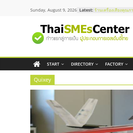
Skip
Sunday, August 9, 2026
Latest:
ร้านเครื่องเสียงคุณภ
to
โซลูชันระบบภาพและ
content
บริษัท Cybersecurity
วิธีเลือกผู้ให้บริการใ
"ศูนย์
โจทย์ธุรกิจ
อยากหาเงินทุน เพิ่มส
เริ่มยังไงให้ผ่านฉลุย
รวม
สัมมนาออนไลน์ โอก
บริการน้ำมัน Shell
สัมมนาลงทุน แฟรนไช
START
DIRECTORY
FACTORY
ข้อมูล
ThaiFranchise Meet
ไชส์ ครั้งที่ 8
Quixey
ธุรกิจ
SME
แห่ง