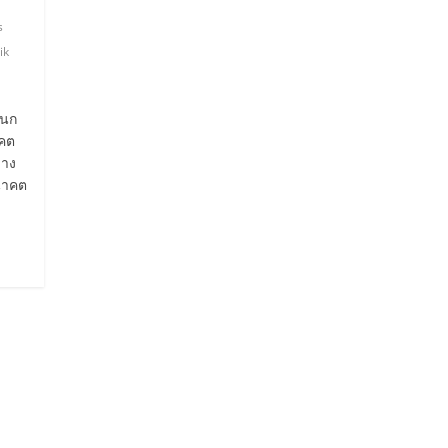
s
ik
็นก
าคต
บาง
อนาคต