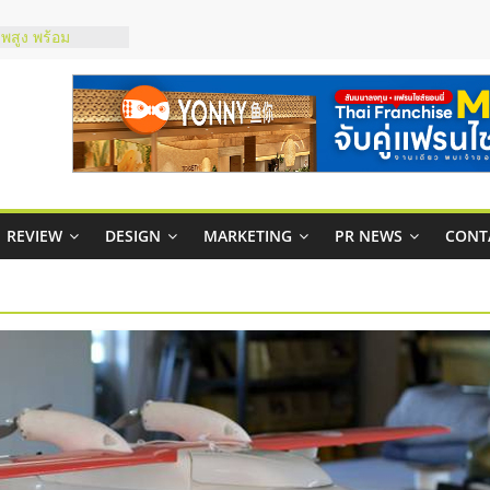
าพสูง พร้อม
เสียง
 ในไทยที่ไหนดี?
ห้คุ้มค่าและตอบ
ภาพคล่องให้ธุรกิจ
าสบริหารสถานี
ส์ยอนนี่
REVIEW
DESIGN
MARKETING
PR NEWS
CONT
 Up จับคู่แฟรน