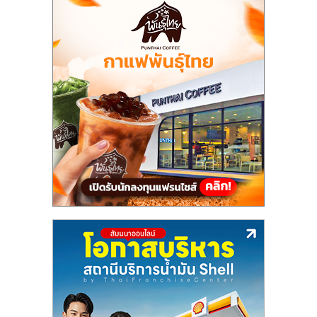
แฟ
รน
ไชส์
แฟ
รน
ไชส์
ขาย
หน้า
บ้าน