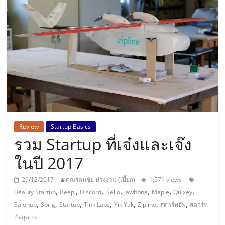
แห่ง
ประเทศไทย,
ThaiSMEsCenter,
รวม
ธุรกิจ
Review
Startup Basics
รวม Startup ที่เจ๋งและเจ๊ง
เอ
ในปี 2017
ส
29/12/2017
คุณรัตนชัย ม่วงงาม (เปี๊ยก)
1,571 views
,
,
,
,
,
,
,
Beauty Startup
Beepi
Discord
Hello
Jawbone
Maple
Quixey
เอ็
,
,
,
,
,
,
,
Salehub
Sprig
Startup
Tink Labs
Yik Yak
Zipline
สตาร์ทอัพ
สตาร์ท
อัพสุดเจ๋ง