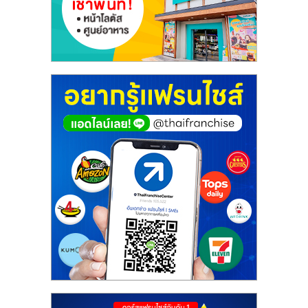
เปิด
ร้าน
ปรึกษา
ฟรี,
บริการ
พัฒนา
ระบบ
แฟ