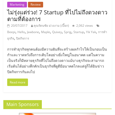
แฟ
Marketing
Review
ไม่รุ่งแต่ร่วง! 7 Startup ที่ไปไม่ถึงดวงดาว
รน
ตามที่ต้องการ
ไชส์,
20/07/2017
คุณรัตนชัย ม่วงงาม (เปี๊ยก)
2,062 views
,
,
,
,
,
,
,
,
Beepi
Hello
Jawbone
Maple
Quixey
Sprig
Startup
Yik Yak
การทำ
,
ธุรกิจ
ปิดกิจการ
รวม
การทำธุรกิจทุกคนต้องมีความฝันที่จะสร้างผลกำไรให้เป็นกอบเป็น
แฟ
กำและวาดหวังถึงการเติบโตอย่างยิ่งใหญ่ในอนาคต แต่ในความ
เป็นจริงก็มีหลายธุรกิจที่ไปไม่ถึงดวงดาวแม้บางธุรกิจจะสามารถ
เริ่มต้นได้อย่างคึกคักเป็นธุรกิจที่ดูดีมีอนาคตไกลแต่จู่ก็ได้ยินข่าว
รน
ปิดกิจการกันลงไป
ไชส์
Read more
ขาย
Main Sponsors