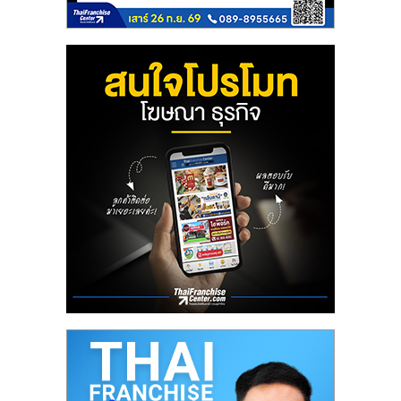
ลงทุน
และ
ขยาย
สา
ขา
แฟ
รน
ไชส์,