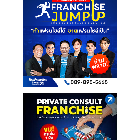
รน
ไชส์"
"ศูนย์
รวม
ข้อมูล
ธุรกิจ
SME
แห่ง
ประเทศไทย,
ThaiSMEsCenter,
รวม
ธุรกิจ
เอ
ส
เอ็
มอี