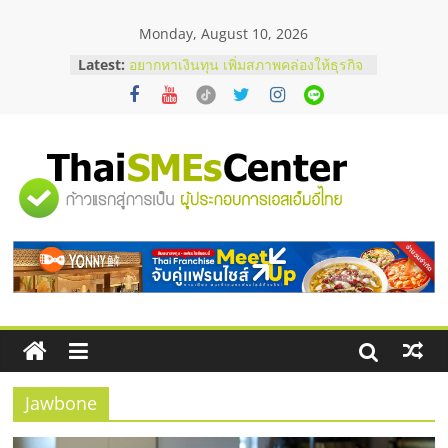
Skip
Monday, August 10, 2026
to
content
Latest:
อยากหาเงินทุน เพิ่มสภาพคล่องให้ธุรกิจ
เริ่มยังไงให้ผ่านฉลุย
สัมมนาออนไลน์ โอกาสบริหารสถานี
บริการน้ำมัน Shell
สัมมนาลงทุน แฟรนไชส์ยอนนี่
ThaiFranchise Meet Up จับคู่แฟรน
"ศูนย์
ไชส์ ครั้งที่ 8
ร้านเครื่องเสียงคุณภาพสูง พร้อม
โซลูชันระบบภาพและเสียง
รวม
บริษัท Cybersecurity ในไทยที่ไหนดี?
วิธีเลือกผู้ให้บริการให้คุ้มค่าและตอบ
โจทย์ธุรกิจ
ข้อมูล
ธุรกิจ
SME
Jawbone