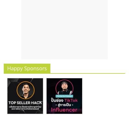
รน
ไชส์,
ศูนย์
รวม
แฟ
รน
ไชส์
พร้อม
ทำเล
สำหรับ
Happy Sponsors
เปิด
ร้าน
ปรึกษา
ฟรี,
บริการ
พัฒนา
ระบบ
แฟ