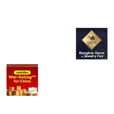
รน
ไชส์"