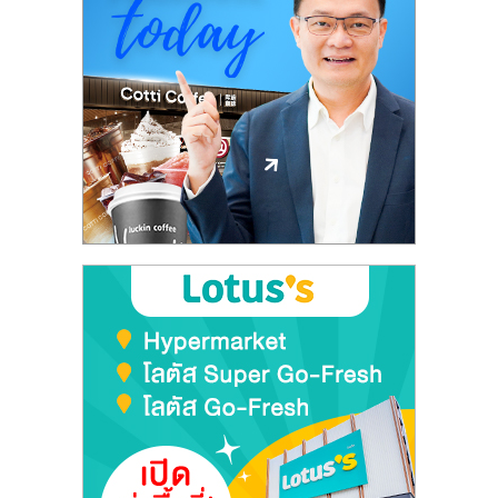
ศูนย์
รวม
แฟ
รน
ไชส์
พร้อม
ทำเล
สำหรับ