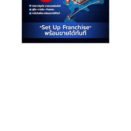
ไทย,
SMEs,
แฟ
รน
ไชส์,
ที่
ปรึกษา
แฟ
รน
ไชส์,
รวม
แฟ
รน
ไชส์
ขาย
แฟ
รน
ไชส์
แฟ