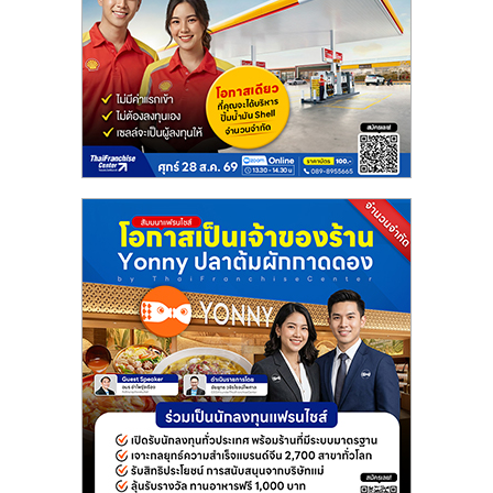
ลงทุน
น้อย
คืน
ทุน
ไว,
ที่
ปรึกษา
การ