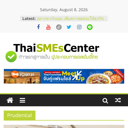
Skip
Saturday, August 8, 2026
to
content
Latest:
อยากหาเงินทุน เพิ่มสภาพคล่องให้ธุรกิจ
เริ่มยังไงให้ผ่านฉลุย
สัมมนาออนไลน์ โอกาสบริหารสถานี
บริการน้ำมัน Shell
สัมมนาลงทุน แฟรนไชส์ยอนนี่
ThaiFranchise Meet Up จับคู่แฟรน
"ศูนย์
ไชส์ ครั้งที่ 8
ร้านเครื่องเสียงคุณภาพสูง พร้อม
โซลูชันระบบภาพและเสียง
รวม
บริษัท Cybersecurity ในไทยที่ไหนดี?
วิธีเลือกผู้ให้บริการให้คุ้มค่าและตอบ
โจทย์ธุรกิจ
ข้อมูล
ธุรกิจ
SME
Prudential