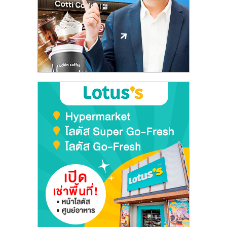
รน
ไชส์"
"ศูนย์
รวม
ข้อมูล
ธุรกิจ
SME
แห่ง
ประเทศไทย,
ThaiSMEsCenter,
รวม
ธุรกิจ
เอ
ส
เอ็
มอี