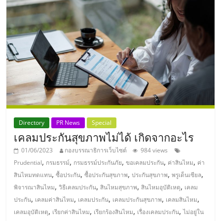
แฟ
รน
ไชส์
แฟ
รน
Directory
PR News
Special
ไชส์
เคลมประกันสุขภาพไม่ได้ เกิดจากอะไร
01/06/2023
กองบรรณาธิการเว็บไซต์
984 views
ขาย
,
,
,
,
,
Prudential
กรมธรรม์
กรมธรรม์ประกันภัย
ขอเคลมประกัน
ค่าสินไหม
ค่า
,
,
,
,
,
สินไหมทดแทน
ซื้อประกัน
ซื้อประกันสุขภาพ
ประกันสุขภาพ
พรูเด็นเซียล
หน้า
,
,
,
,
พิจารณาสินไหม
วิธีเคลมประกัน
สินไหมสุขภาพ
สินไหมอุบัติเหตุ
เคลม
,
,
,
,
,
ประกัน
เคลมค่าสินไหม
เคลมประกัน
เคลมประกันสุขภาพ
เคลมสินไหม
บ้าน
,
,
,
,
เคลมอุบัติเหตุ
เรียกค่าสินไหม
เรียกร้องสินไหม
เรื่องเคลมประกัน
ไม่อยู่ใน