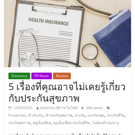
แห่ง
ประเทศไทย,
ThaiSMEsCenter,
รวม
ธุรกิจ
Directory
PR News
Review
5 เรื่องที่คุณอาจไม่เคยรู้เกี่ยว
เอ
กับประกันสุขภาพ
ส
12/05/2025
กองบรรณาธิการเว็บไซต์
366 views
,
,
,
,
,
,
Prudential
ทำประกัน
ทำประกันสุขภาพ
ประกัน
ประกันกลุ่ม
ประกันชีวิต
เอ็
,
,
,
ประกันสุขภาพ
พรูเด็นเชียล
พรูเด็นเชียล ประกันชีวิต
ไม่ต้องสำรองจ่าย