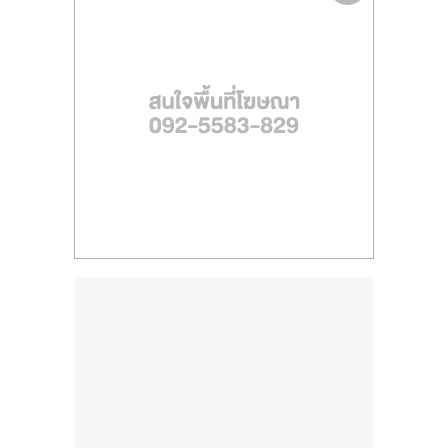
รน
ไชส์"