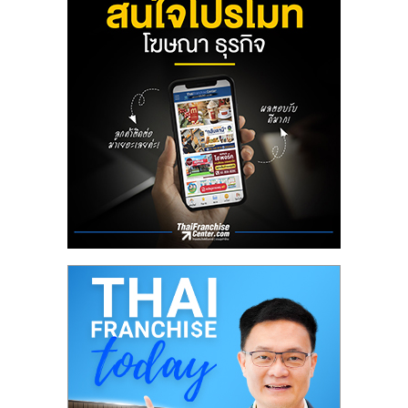
เปิด
ร้าน
ปรึกษา
ฟรี,
บริการ
พัฒนา
ระบบ
แฟ