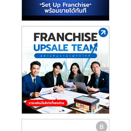
รน
ไชส์,
ศูนย์
รวม
แฟ
รน
ไชส์
พร้อม
ทำเล
สำหรับ
เปิด
ร้าน
ปรึกษา
ฟรี,
บริการ
พัฒนา
ระบบ
แฟ