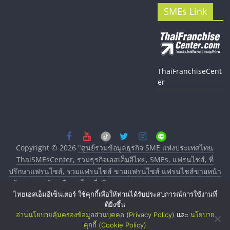
SMEs Link
ThaiFranchiseCent
er
Copyright © 2026
"ศูนย์รวมข้อมูลธุรกิจ SME แห่งประเทศไทย,
ThaiSMEsCenter, รวมธุรกิจเอสเอ็มอีไทย, SMEs, แฟรนไชส์, ที่
ปรึกษาแฟรนไชส์, รวมแฟรนไชส์ ขายแฟรนไชส์ แฟรนไชส์ขายหน้า
บ้าน ลงทุนน้อย คืนทุนไว, ที่ปรึกษาการลงทุนและขยายสาขาแฟรน
ไทยเอสเอ็มอีเซ็นเตอร์ ใช้คุกกี้เพื่อให้ท่านได้รับประสบการณ์การใช้งานที่
ไชส์, ศูนย์รวมแฟรนไชส์ พร้อมทำเลสำหรับเปิดร้าน ปรึกษาฟรี,
ดียิ่งขึ้น
บริการพัฒนาระบบแฟรนไชส์"
. All rights reserved.
อ่านนโยบายคุ้มครองข้อมูลส่วนบุคคล (Privacy Policy)
และ
นโยบาย
คุกกี้ (Cookie Policy)