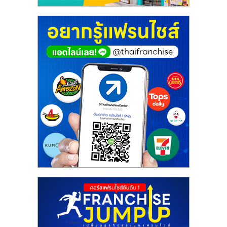
ไทย,
SMEs,
แฟ
รน
ไชส์,
ที่
ปรึกษา
แฟ
รน
ไชส์,
รวม
แฟ
รน
ไชส์
ขาย
แฟ
รน
ไชส์
แฟ