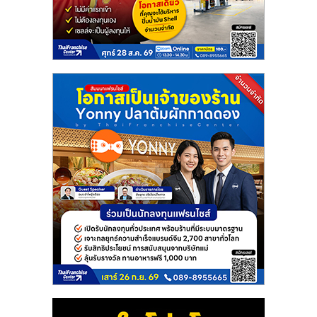
ศูนย์
รวม
แฟ
รน
ไชส์
พร้อม
ทำเล
สำหรับ