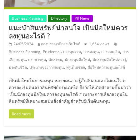
แฟ
รน
Business Planning
Directory
PR News
แนะนำสินทรัพย์น่าสนใจ เป็นมือใหม่ควร
ไชส์,
ลงทุนอะไรดี ?
24/05/2024
กองบรรณาธิการเว็บไซต์
1,654 views
รวม
,
,
,
,
,
Business Planning
Prudential
กองทุนรวม
การลงทุน
การออมเงิน
การ
,
,
,
,
,
เลือกลงทุน
ตราสารทุน
นักลงทุน
นักลงทุนมือใหม่
นักลงทุนมือใหม่ควรรู้
แฟ
,
,
,
ประกันชีวิต
ประเภทของการลงทุน
พรูเด็นเชียล
มือใหม่ควรลงทุนอะไรดี
เป็นมือใหม่ในการลงทุน หลายคนอาจรู้สึกสับสนและไม่แน่ใจว่า
รน
ควรจะเริ่มต้นจากสินทรัพย์ประเภทใด จึงก่อให้เกิดคำถามขึ้นมาว่า
‘เป็นนักลงทุนมือใหม่ควรลงทุนอะไรดี ?’ เพราะการเลือกลงทุนใน
ไชส์
สินทรัพย์ที่เหมาะสมเป็นสิ่งสำคัญสำหรับผู้เริ่มต้นลงทุน
Read more
ขาย