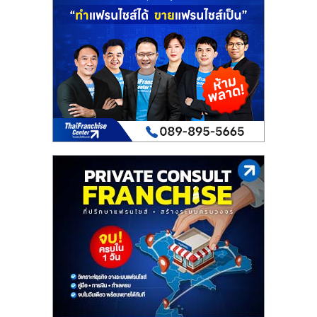
รน
ไชส์
ขาย
หน้า
บ้าน
ลงทุน
น้อย
คืน
ทุน
ไว,
ที่
ปรึกษา
การ
ลงทุน
และ
ขยาย
สา
ขา
แฟ