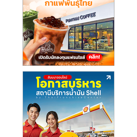
ลงทุน
และ
ขยาย
สา
ขา
แฟ
รน
ไชส์,