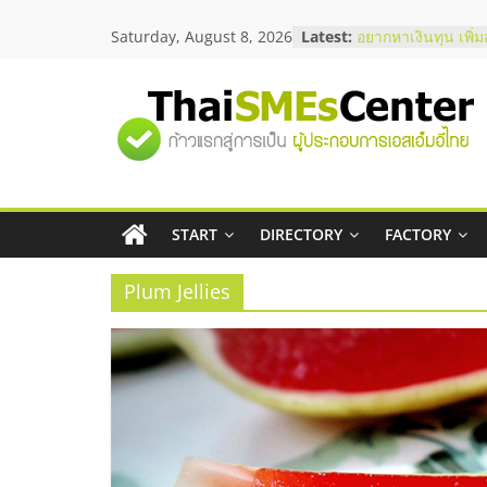
Skip
บริษัท Cybersecuri
Saturday, August 8, 2026
Latest:
to
วิธีเลือกผู้ให้บริกา
content
โจทย์ธุรกิจ
อยากหาเงินทุน เพิ่
เริ่มยังไงให้ผ่านฉลุย
"ศูนย์
สัมมนาออนไลน์ โอ
บริการน้ำมัน Shell
สัมมนาลงทุน แฟรนไ
รวม
ThaiFranchise Mee
ไชส์ ครั้งที่ 8
START
DIRECTORY
FACTORY
ข้อมูล
ร้านเครื่องเสียงคุณ
โซลูชันระบบภาพแล
Plum Jellies
ธุรกิจ
SME
แห่ง