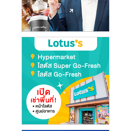
ลงทุน
และ
ขยาย
สา
ขา
แฟ
รน
ไชส์,