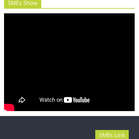
รน
SMEs Show
ไชส์"
SMEs Link