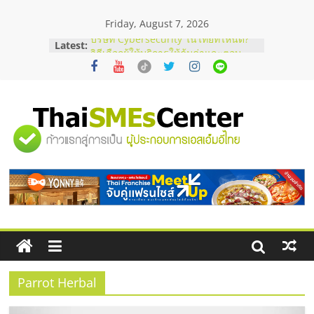
Skip
Friday, August 7, 2026
to
content
Latest:
บริษัท Cybersecurity ในไทยที่ไหนดี?
วิธีเลือกผู้ให้บริการให้คุ้มค่าและตอบ
โจทย์ธุรกิจ
อยากหาเงินทุน เพิ่มสภาพคล่องให้ธุรกิจ
เริ่มยังไงให้ผ่านฉลุย
สัมมนาออนไลน์ โอกาสบริหารสถานี
"ศูนย์
บริการน้ำมัน Shell
สัมมนาลงทุน แฟรนไชส์ยอนนี่
ThaiFranchise Meet Up จับคู่แฟรน
รวม
ไชส์ ครั้งที่ 8
ร้านเครื่องเสียงคุณภาพสูง พร้อม
โซลูชันระบบภาพและเสียง
ข้อมูล
ธุรกิจ
SME
Parrot Herbal