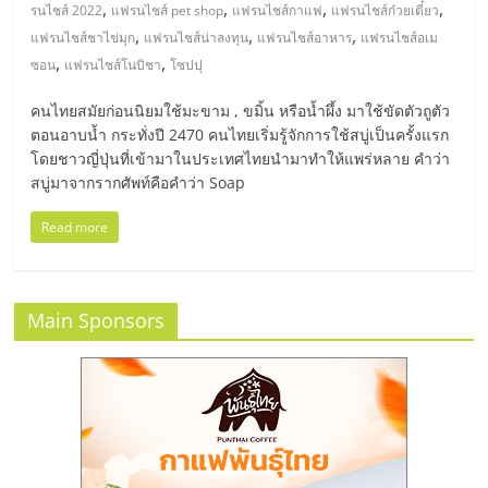
มอี
,
,
,
,
รนไชส์ 2022
แฟรนไชส์ pet shop
แฟรนไชส์กาแฟ
แฟรนไชส์ก๋วยเตี๋ยว
,
,
,
แฟรนไชส์ชาไข่มุก
แฟรนไชส์น่าลงทุน
แฟรนไชส์อาหาร
แฟรนไชส์อเม
ไทย,
,
,
ซอน
แฟรนไชส์โนบิชา
โซปปุ
คนไทยสมัยก่อนนิยมใช้มะขาม , ขมิ้น หรือน้ำผึ้ง มาใช้ขัดตัวถูตัว
SMEs,
ตอนอาบน้ำ กระทั่งปี 2470 คนไทยเริ่มรู้จักการใช้สบู่เป็นครั้งแรก
โดยชาวญี่ปุ่นที่เข้ามาในประเทศไทยนำมาทำให้แพร่หลาย คำว่า
แฟ
สบู่มาจากรากศัพท์คือคำว่า Soap
Read more
รน
ไชส์,
Main Sponsors
ที่
ปรึกษา