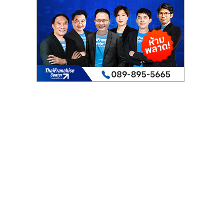
เปิด
ร้าน
ปรึกษา
ฟรี,
บริการ
พัฒนา
ระบบ
แฟ