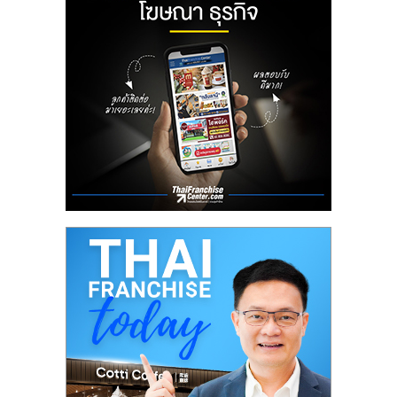
ลงทุน
น้อย
คืน
ทุน
ไว,
ที่
ปรึกษา
การ