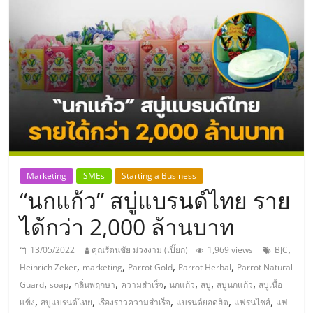
แห่ง
ประเทศไทย,
ThaiSMEsCenter,
รวม
ธุรกิจ
Marketing
SMEs
Starting a Business
“นกแก้ว” สบู่แบรนด์ไทย ราย
เอ
ได้กว่า 2,000 ล้านบาท
ส
,
13/05/2022
คุณรัตนชัย ม่วงงาม (เปี๊ยก)
1,969 views
BJC
,
,
,
,
Heinrich Zeker
marketing
Parrot Gold
Parrot Herbal
Parrot Natural
เอ็
,
,
,
,
,
,
,
Guard
soap
กลิ่นพฤกษา
ความสำเร็จ
นกแก้ว
สบู่
สบู่นกแก้ว
สบู่เนื้อ
,
,
,
,
,
แข็ง
สบู่แบรนด์ไทย
เรื่องราวความสำเร็จ
แบรนด์ยอดฮิต
แฟรนไชส์
แฟ