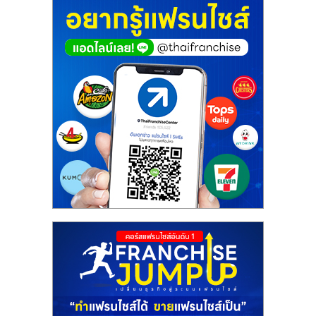
ศูนย์
รวม
แฟ
รน
ไชส์
พร้อม
ทำเล
สำหรับ