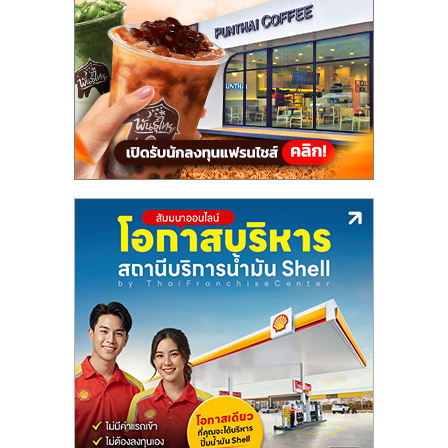
แฟ
รน
ไชส์,
รวม
แฟ
รน
ไชส์
ขาย