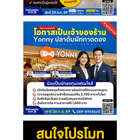
แฟ
รน
ไชส์
แฟ
รน
ไชส์
ขาย
หน้า
บ้าน