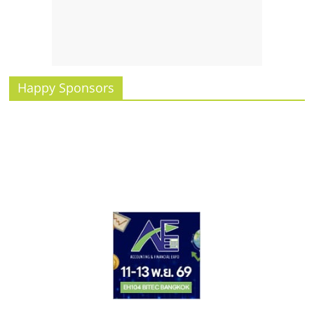
รน
ไชส์
ขาย
หน้า
บ้าน
Happy Sponsors
ลงทุน
น้อย
คืน
ทุน
ไว,
ที่
ปรึกษา
การ
ลงทุน
และ
ขยาย
สา
ขา
แฟ