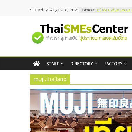
Skip
Saturday, August 8, 2026
Latest:
บริษัท Cybersecuri
to
วิธีเลือกผู้ให้บริกา
content
โจทย์ธุรกิจ
อยากหาเงินทุน เพิ่
"ศูนย์
เริ่มยังไงให้ผ่านฉลุย
สัมมนาออนไลน์ โอ
บริการน้ำมัน Shell
รวม
สัมมนาลงทุน แฟรนไ
ThaiFranchise Mee
ไชส์ ครั้งที่ 8
START
DIRECTORY
FACTORY
ข้อมูล
ร้านเครื่องเสียงคุณ
โซลูชันระบบภาพแล
muji.thailand
ธุรกิจ
SME
แห่ง