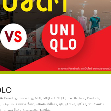
,
IQLO
,
,
,
,
,
,
Branding
marketing
MUJI
MUJI vs UNIQLO
muji.thailand
Products
,
,
,
,
,
,
,
uniqlo.th
จำหน่ายเสื้อผ้า
ผลิตภัณฑ์เสื้อผ้า
มูจิ
มูจิ รีเทล
ยูนิโคล่
ร้านจำหน่าย
,
,
,
์
แบรนด์เสื้อผ้า
โมเดลธุรกิจ
ไม่มียี่ห้อ