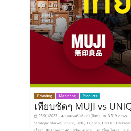
ประเทศไทย,
ThaiSMEsCenter
รวม
ธุรกิจ
เอ
ส
เอ็
Branding
Marketing
Products
เทียบชัดๆ MUJI vs UN
มอี
05/01/2023
คุณมนตรี ศรีวงษ์ (อ๊อฟ)
3,519 views
,
,
,
Strategic Market
Uniqlo
UNIQLO Japan
UNIQLO LifeWear
,
,
,
,
เสื้อผ้า
สินค้าคุณภาพดี
เครื่องแต่งกาย
เมนส์ช็อปโอเอส
แบรนด