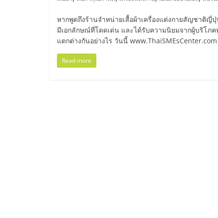
ไทย,
SMEs,
หากพูดถึงร้านจำหน่ายเสื้อผ้าเครื่องแต่งกายสัญชาติญี่ป
มีเอกลักษณ์ที่โดดเด่น และได้รับความนิยมจากผู้บริโภ
แตกต่างกันอย่างไร วันนี้ www.ThaiSMEsCenter.com
แฟ
Read more
รน
ไชส์,
ที่
ปรึกษา
แฟ
รน