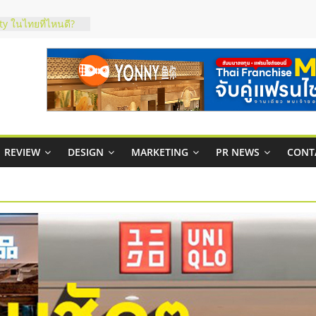
ty ในไทยที่ไหนดี?
รให้คุ้มค่าและตอบ
มสภาพคล่องให้ธุรกิจ
กาสบริหารสถานี
ชส์ยอนนี่
t Up จับคู่แฟรน
REVIEW
DESIGN
MARKETING
PR NEWS
CONT
ภาพสูง พร้อม
ะเสียง