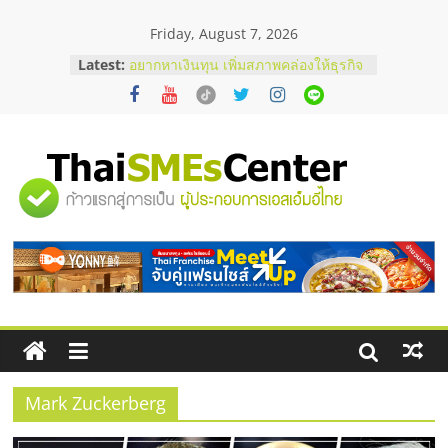
Skip
Friday, August 7, 2026
to
content
Latest:
อยากหาเงินทุน เพิ่มสภาพคล่องให้ธุรกิจ
เริ่มยังไงให้ผ่านฉลุย
สัมมนาออนไลน์ โอกาสบริหารสถานี
บริการน้ำมัน Shell
สัมมนาลงทุน แฟรนไชส์ยอนนี่
ThaiFranchise Meet Up จับคู่แฟรน
"ศูนย์
ไชส์ ครั้งที่ 8
ร้านเครื่องเสียงคุณภาพสูง พร้อม
โซลูชันระบบภาพและเสียง
รวม
บริษัท Cybersecurity ในไทยที่ไหนดี?
วิธีเลือกผู้ให้บริการให้คุ้มค่าและตอบ
โจทย์ธุรกิจ
ข้อมูล
ธุรกิจ
SME
Mark Zuckerberg