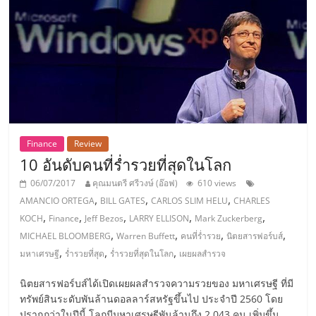
ศูนย์
รวม
แฟ
รน
Finance
Review
10 อันดับคนที่ร่ำรวยที่สุดในโลก
ไชส์
06/07/2017
คุณมนตรี ศรีวงษ์ (อ๊อฟ)
610 views
,
,
,
AMANCIO ORTEGA
BILL GATES
CARLOS SLIM HELU
CHARLES
พร้อม
,
,
,
,
,
KOCH
Finance
Jeff Bezos
LARRY ELLISON
Mark Zuckerberg
,
,
,
,
MICHAEL BLOOMBERG
Warren Buffett
คนที่ร่ำรวย
นิตยสารฟอร์บส์
ทำเล
,
,
,
มหาเศรษฐี
ร่ำรวยที่สุด
ร่ำรวยที่สุดในโลก
เผยผลสำรวจ
สำหรับ
นิตยสารฟอร์บส์ได้เปิดเผยผลสำรวจความรวยของ มหาเศรษฐี ที่มี
ทรัพย์สินระดับพันล้านดอลลาร์สหรัฐขึ้นไป ประจำปี 2560 โดย
ปรากฏว่าในปีนี้ โลกมีมหาเศรษฐีพันล้านถึง 2,043 คน เพิ่มขึ้น