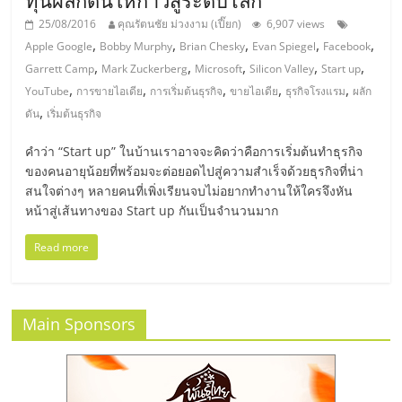
ทุนผลักดันให้ก้าวสู่ระดับโลก
รน
25/08/2016
คุณรัตนชัย ม่วงงาม (เปี๊ยก)
6,907 views
,
,
,
,
,
ไชส์"
Apple Google
Bobby Murphy
Brian Chesky
Evan Spiegel
Facebook
,
,
,
,
,
Garrett Camp
Mark Zuckerberg
Microsoft
Silicon Valley
Start up
,
,
,
,
,
YouTube
การขายไอเดีย
การเริ่มต้นธุรกิจ
ขายไอเดีย
ธุรกิจโรงแรม
ผลัก
"ศูนย์
,
ดัน
เริ่มต้นธุรกิจ
รวม
ข้อมูล
คำว่า “Start up” ในบ้านเราอาจจะคิดว่าคือการเริ่มต้นทำธุรกิจ
ธุรกิจ
ของคนอายุน้อยที่พร้อมจะต่อยอดไปสู่ความสำเร็จด้วยธุรกิจที่น่า
SME
สนใจต่างๆ หลายคนที่เพิ่งเรียนจบไม่อยากทำงานให้ใครจึงหัน
แห่ง
หน้าสู่เส้นทางของ Start up กันเป็นจำนวนมาก
ประเทศไทย,
Read more
ThaiSMEsCenter,
รวม
ธุรกิจ
เอ
Main Sponsors
ส
เอ็
มอี