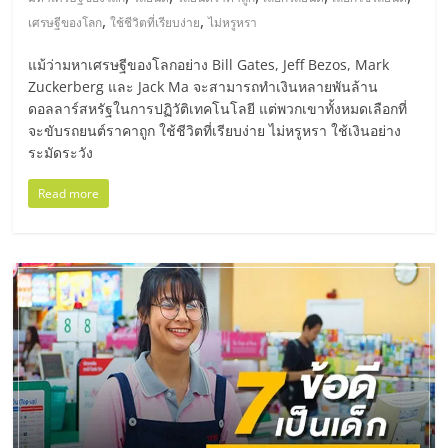
มอี
,
,
เศรษฐีของโลก
ใช้ชีวิตที่เรียบง่าย
ไม่หรูหรา
ไทย,
แม้ว่ามหาเศรษฐีของโลกอย่าง Bill Gates, Jeff Bezos, Mark
Zuckerberg และ Jack Ma จะสามารถทำเงินหลายพันล้าน
SMEs,
ดอลลาร์สหรัฐในการปฏิวัติเทคโนโลยี แต่พวกเขาทั้งหมดเลือกที่
จะขับรถยนต์ราคาถูก ใช้ชีวิตที่เรียบง่าย ไม่หรูหรา ใช้เงินอย่าง
ระมัดระวัง
แฟ
Read more
รน
ไชส์,
ที่
ปรึกษา