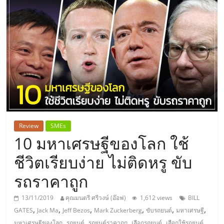
แห่ง
ประเทศไทย,
ThaiSMEsCenter,
รวม
ธุรกิจ
Review
SMEs
10 มหาเศรษฐีของโลก ใช้
เอ
ชีวิตเรียบง่าย ไม่ติดหรู ขับ
ส
รถราคาถูก
เอ็
13/11/2019
คุณมนตรี ศรีวงษ์ (อ๊อฟ)
1,612 views
BILL
,
,
,
,
,
,
GATES
Jack Ma
Jeff Bezos
Mark Zuckerberg
ขับรถยนต์
มหาเศรษฐี
,
,
,
,
,
มหาเศรษฐีของโลก
รถยนต์
รถยนต์ราคาถูก
เลือกรถยนต์
เลือกใช้รถยนต์