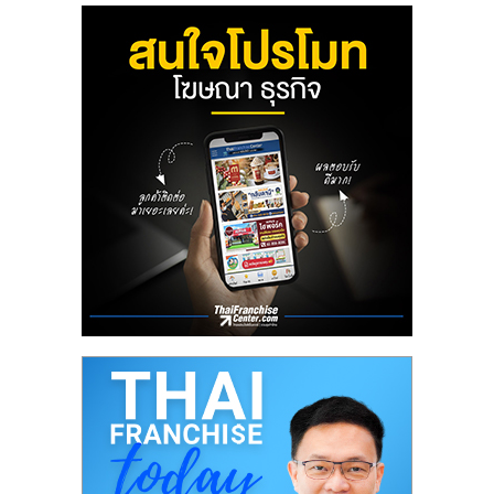
รน
ไชส์,
ศูนย์
รวม
แฟ
รน
ไชส์
พร้อม
ทำเล
สำหรับ
เปิด
ร้าน
ปรึกษา
ฟรี,
บริการ
พัฒนา
ระบบ
แฟ