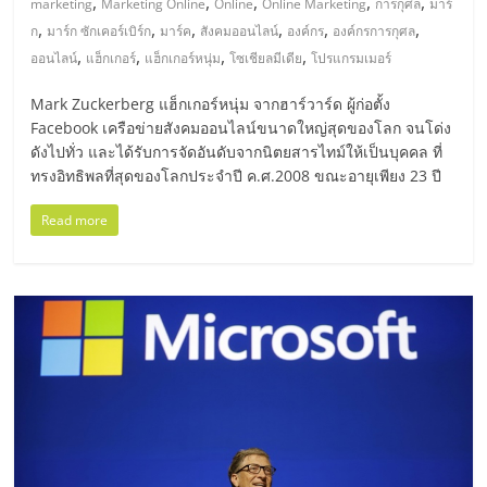
,
,
,
,
,
marketing
Marketing Online
Online
Online Marketing
การกุศล
มาร์
,
,
,
,
,
,
ลงทุน
ก
มาร์ก ซักเคอร์เบิร์ก
มาร์ค
สังคมออนไลน์
องค์กร
องค์กรการกุศล
,
,
,
,
ออนไลน์
แฮ็กเกอร์
แฮ็กเกอร์หนุ่ม
โซเชียลมีเดีย
โปรแกรมเมอร์
น้อย
Mark Zuckerberg แฮ็กเกอร์หนุ่ม จากฮาร์วาร์ด ผู้ก่อตั้ง
Facebook เครือข่ายสังคมออนไลน์ขนาดใหญ่สุดของโลก จนโด่ง
คืน
ดังไปทั่ว และได้รับการจัดอันดับจากนิตยสารไทม์ให้เป็นบุคคล ที่
ทรงอิทธิพลที่สุดของโลกประจำปี ค.ศ.2008 ขณะอายุเพียง 23 ปี
ทุน
Read more
ไว,
ที่
ปรึกษา
การ