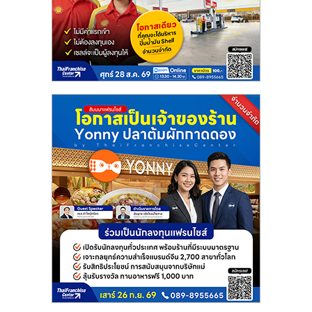
รน
ไชส์
ขาย
หน้า
บ้าน
ลงทุน
น้อย
คืน
ทุน
ไว,
ที่
ปรึกษา
การ
ลงทุน
และ
ขยาย
สา
ขา
แฟ