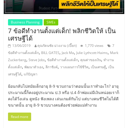
แฟ
รน
Business Planning
SMEs
ไชส์,
7 ข้อดีทำงานตั้งแต่เด็ก! พลิกชีวิตให้ เป็น
เศรษฐีได้
รวม
13/06/2019
คุณรัตนชัย ม่วงงาม (เปี๊ยก)
1,770 views
7
,
,
,
,
ข้อดีทำงานตั้งแต่เด็ก
BILL GATES
Jack Ma
Julie Lythcott-Haims
Mark
,
,
,
,
แฟ
Zuckerberg
Steve Jobs
ข้อดีทำงานตั้งแต่เด็ก
คุณค่าของเงิน
ทำงาน
,
,
,
,
,
ตั้งแต่เด็ก
พัฒนาตัวเอง
ลีกาซิงค์
วางแผนการใช้ชีวิต
เป็นเศรษฐี
เป็น
,
เศรษฐีได้
แก้ปัญหา
รน
ย้อนกลับไปสมัยเด็กอายุ 8-9 ขวบถามว่าตอนนั้นเราทำอะไร? อายุ
ไชส์
ประมาณนี้ก็คงอยู่ประมาณ ป.3 หรือ ป.4 ถ้าพ่อแม่มีเงินหน่อยเราก็
คงได้วิ่งเล่น ดูหนัง ฟังเพลง เล่นเกมส์กันไป แต่บางคนชีวิตไม่ได้ดี
ขนาดนั้น อายุ 8-9 ขวบบางคนต้องช่วยพ่อแม่ทำงาน
ขาย
Read more