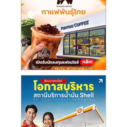
ไทย,
SMEs,
แฟ
รน
ไชส์,
ที่
ปรึกษา
แฟ
รน
ไชส์,
รวม
แฟ
รน
ไชส์
ขาย
แฟ
รน
ไชส์
แฟ