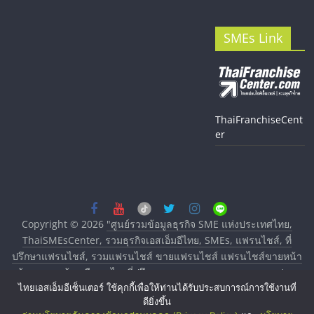
SMEs Link
ThaiFranchiseCent
er
Copyright © 2026
"ศูนย์รวมข้อมูลธุรกิจ SME แห่งประเทศไทย,
ThaiSMEsCenter, รวมธุรกิจเอสเอ็มอีไทย, SMEs, แฟรนไชส์, ที่
ปรึกษาแฟรนไชส์, รวมแฟรนไชส์ ขายแฟรนไชส์ แฟรนไชส์ขายหน้า
บ้าน ลงทุนน้อย คืนทุนไว, ที่ปรึกษาการลงทุนและขยายสาขาแฟรน
ไทยเอสเอ็มอีเซ็นเตอร์ ใช้คุกกี้เพื่อให้ท่านได้รับประสบการณ์การใช้งานที่
ไชส์, ศูนย์รวมแฟรนไชส์ พร้อมทำเลสำหรับเปิดร้าน ปรึกษาฟรี,
ดียิ่งขึ้น
บริการพัฒนาระบบแฟรนไชส์"
. All rights reserved.