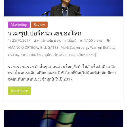
ลงทุน
และ
Marketing
Review
รวมซุปเปอร์คนรวยของโลก
ขยาย
25/10/2017
คุณรัตนชัย ม่วงงาม (เปี๊ยก)
1,155 views
,
,
,
,
AMANCIO ORTEGA
BILL GATES
Mark Zuckerberg
Warren Buffett
สา
,
,
,
,
คนรวย
คนรวยของโลก
ซุปเปอร์คนรวย
รวย
อภิมหาเศรษฐี
รวย..รวย…รวย คำสั้นๆแต่คนส่วนใหญ่ยังทำไม่สำเร็จสักที แต่ถึง
ขา
กระนั้นคนระดับ อภิมหาเศรษฐี ทั่วโลกก็มีอยู่ไม่น้อยที่สำคัญมีการ
จัดอันดับกันเป็นประจำทุกปี ในปี 2017
แฟ
Read more
รน
ไชส์,