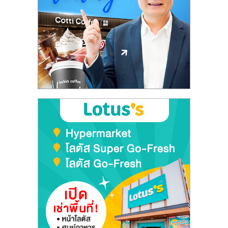
รน
ไชส์"