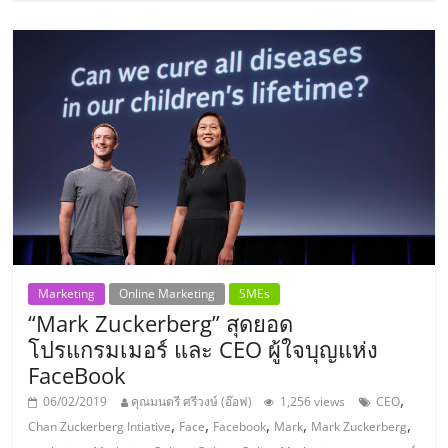
แฟ
รน
ไชส์
แฟ
รน
ไชส์
Marketing
Online Marketing
SMEs
ขาย
“Mark Zuckerberg” สุดยอด
โปรแกรมเมอร์ และ CEO ผู้ใจบุญแห่ง
หน้า
FaceBook
,
06/02/2019
คุณมนตรี ศรีวงษ์ (อ๊อฟ)
1,256 views
CEO
บ้าน
,
,
,
,
,
Chan Zuckerberg Intiative
Face
Facebook
Mark
Mark Zuckerberg