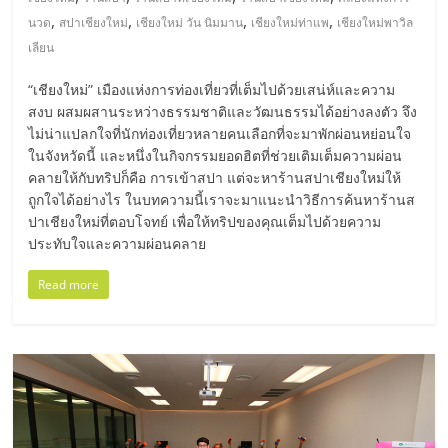
มอี
,
,
,
,
นวด
สปาเชียงใหม่
เชียงใหม่ วัน นิมมาน
เชียงใหม่ท่าแพ
เชียงใหม่พาวิล
เลียน
ไทย,
“เชียงใหม่” เมืองแห่งการท่องเที่ยวที่เต็มไปด้วยเสน่ห์และความ
SMEs,
สงบ ผสมผสานระหว่างธรรมชาติและวัฒนธรรมได้อย่างลงตัว จึง
ไม่น่าแปลกใจที่นักท่องเที่ยวหลายคนเลือกที่จะมาพักผ่อนหย่อนใจ
ในจังหวัดนี้ และหนึ่งในกิจกรรมยอดฮิตที่ช่วยเติมเต็มความผ่อน
แฟ
คลายให้กับทริปก็คือ การเข้าสปา แต่จะหาร้านสปาเชียงใหม่ให้
ถูกใจได้อย่างไร ในบทความนี้เราจะมาแนะนำวิธีการค้นหาร้านส
รน
ปาเชียงใหม่ที่ตอบโจทย์ เพื่อให้ทริปของคุณเต็มไปด้วยความ
ประทับใจและความผ่อนคลาย
ไชส์,
Read more
ที่
ปรึกษา