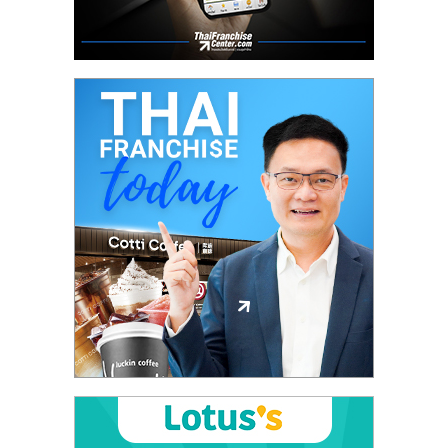
ศูนย์
รวม
แฟ
รน
ไชส์
พร้อม
ทำเล
สำหรับ