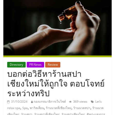
แห่ง
ประเทศไทย,
ThaiSMEsCenter,
รวม
ธุรกิจ
Directory
PR News
Review
บอกต่อวิธีหาร้านสปา
เอ
เชียงใหม่ให้ถูกใจ ตอบโจทย์
ส
ระหว่างทริป
เอ็
31/10/2024
กองบรรณาธิการเว็บไซต์
369 views
Let’s
,
,
,
,
,
relax spa
Spa
พาวิลเลี่ยน
ร้านนวดที่เชียงใหม่
ร้านนวดสปา
ร้านนวด
,
,
,
,
เชียงใหม่
ร้านสปา
ร้านสปาที่เชียงใหม่
ร้านสปาเชียงใหม่
ศิลปะแห่งการ