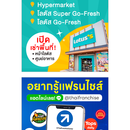
เปิด
ร้าน
ปรึกษา
ฟรี,
บริการ
พัฒนา
ระบบ
แฟ