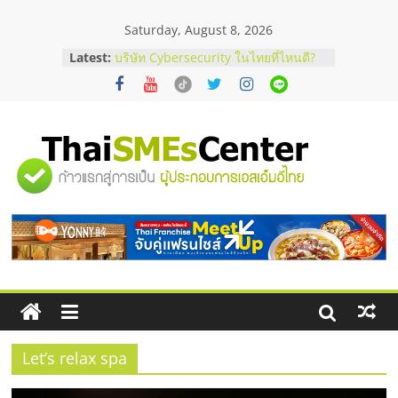
Skip
Saturday, August 8, 2026
to
content
Latest:
บริษัท Cybersecurity ในไทยที่ไหนดี?
วิธีเลือกผู้ให้บริการให้คุ้มค่าและตอบ
โจทย์ธุรกิจ
อยากหาเงินทุน เพิ่มสภาพคล่องให้ธุรกิจ
เริ่มยังไงให้ผ่านฉลุย
สัมมนาออนไลน์ โอกาสบริหารสถานี
"ศูนย์
บริการน้ำมัน Shell
สัมมนาลงทุน แฟรนไชส์ยอนนี่
ThaiFranchise Meet Up จับคู่แฟรน
รวม
ไชส์ ครั้งที่ 8
ร้านเครื่องเสียงคุณภาพสูง พร้อม
โซลูชันระบบภาพและเสียง
ข้อมูล
ธุรกิจ
SME
Let’s relax spa