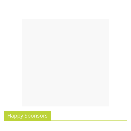
รน
ไชส์,
ศูนย์
รวม
แฟ
รน
ไชส์
พร้อม
ทำเล
สำหรับ
เปิด
ร้าน
ปรึกษา
ฟรี,
บริการ
พัฒนา
Happy Sponsors
ระบบ
แฟ