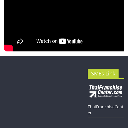
SMEs Link
ThaiFranchiseCent
er