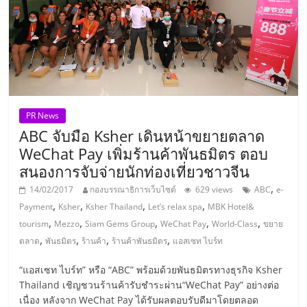
แฟ
รน
ไชส์,
รวม
PR News
ABC จับมือ Ksher เดินหน้าขยายตลาด
แฟ
WeChat Pay เพิ่มร้านค้าพันธมิตร ตอบ
สนองการจับจ่ายนักท่องเที่ยวชาวจีน
รน
,
14/02/2017
กองบรรณาธิการเว็บไซต์
629 views
ABC
e-
,
,
,
,
Payment
Ksher
Ksher Thailand
Let’s relax spa
MBK Hotel&
ไชส์
,
,
,
,
,
tourism
Mezzo
Siam Gems Group
WeChat Pay
World-Class
ขยาย
,
,
,
,
ตลาด
พันธมิตร
ร้านค้า
ร้านค้าพันธมิตร
แอสเซท ไบร์ท
ขาย
“แอสเซท ไบร์ท” หรือ “ABC” พร้อมด้วยพันธมิตรทางธุรกิจ Ksher
Thailand เชิญชวนร้านค้ารับชำระผ่าน“WeChat Pay” อย่างต่อ
เนื่อง หลังจาก WeChat Pay ได้รับผลตอบรับดีมาโดยตลอด