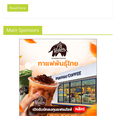
แฟ
Read more
รน
ไชส์
Main Sponsors
แฟ
รน
ไชส์
ขาย
หน้า
บ้าน