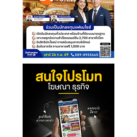
ลงทุน
และ
ขยาย
สา
ขา
แฟ
รน
ไชส์,