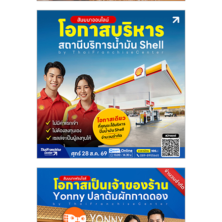
ลงทุน
น้อย
คืน
ทุน
ไว,
ที่
ปรึกษา
การ