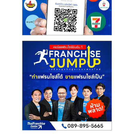
รน
ไชส์"
"ศูนย์
รวม
ข้อมูล
ธุรกิจ
SME
แห่ง
ประเทศไทย,
ThaiSMEsCenter,
รวม
ธุรกิจ
เอ
ส
เอ็
มอี