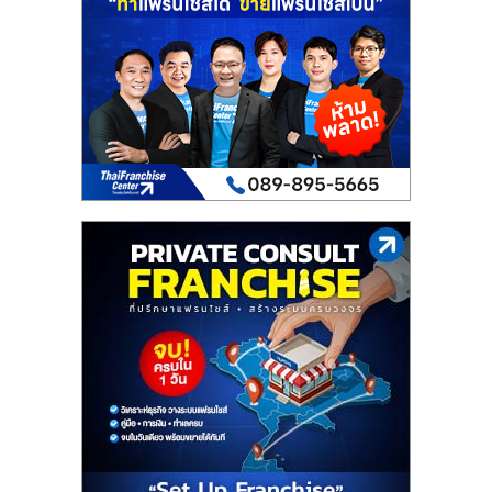
เปิด
ร้าน
ปรึกษา
ฟรี,
บริการ
พัฒนา
ระบบ
แฟ