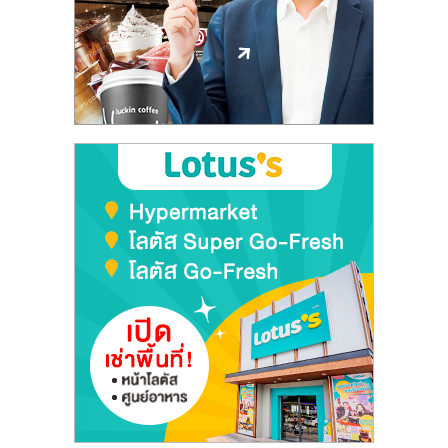
ลงทุน
และ
ขยาย
สา
ขา
แฟ
รน
ไชส์,