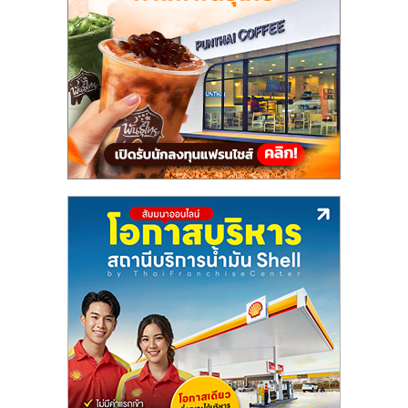
แฟ
รน
ไชส์,
รวม
แฟ
รน
ไชส์
ขาย