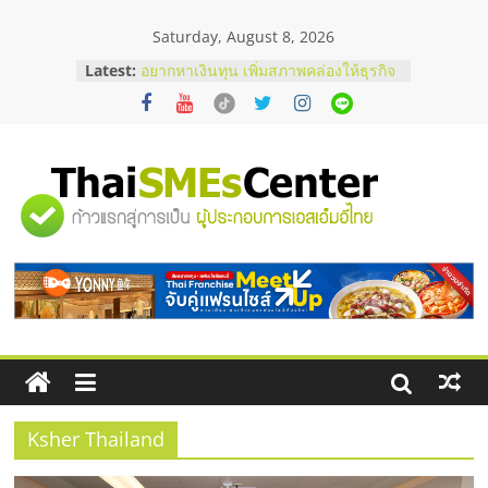
Skip
Saturday, August 8, 2026
to
content
บริษัท Cybersecurity ในไทยที่ไหนดี?
Latest:
วิธีเลือกผู้ให้บริการให้คุ้มค่าและตอบ
โจทย์ธุรกิจ
อยากหาเงินทุน เพิ่มสภาพคล่องให้ธุรกิจ
เริ่มยังไงให้ผ่านฉลุย
สัมมนาออนไลน์ โอกาสบริหารสถานี
"ศูนย์
บริการน้ำมัน Shell
สัมมนาลงทุน แฟรนไชส์ยอนนี่
ThaiFranchise Meet Up จับคู่แฟรน
รวม
ไชส์ ครั้งที่ 8
ร้านเครื่องเสียงคุณภาพสูง พร้อม
โซลูชันระบบภาพและเสียง
ข้อมูล
ธุรกิจ
SME
Ksher Thailand