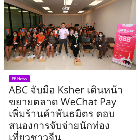
แห่ง
ประเทศไทย,
ThaiSMEsCenter,
รวม
ธุรกิจ
PR News
ABC จับมือ Ksher เดินหน้า
เอ
ขยายตลาด WeChat Pay
ส
เพิ่มร้านค้าพันธมิตร ตอบ
สนองการจับจ่ายนักท่อง
เอ็
เที่ยวชาวจีน