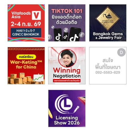
รน
ไชส์,
ศูนย์
รวม
แฟ
รน
ไชส์
พร้อม
ทำเล
สำหรับ
เปิด
ร้าน
ปรึกษา
ฟรี,
บริการ
พัฒนา
ระบบ
แฟ