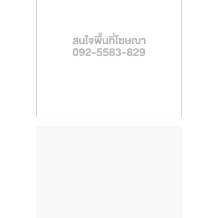
ไทย,
SMEs,
แฟ
รน
ไชส์,
ที่
ปรึกษา
แฟ
รน
ไชส์,
รวม
แฟ
รน
ไชส์
ขาย
แฟ
รน
ไชส์
แฟ