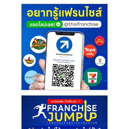
ศูนย์
รวม
แฟ
รน
ไชส์
พร้อม
ทำเล
สำหรับ