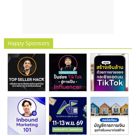
รน
ไชส์
ขาย
หน้า
บ้าน
ลงทุน
Happy Sponsors
น้อย
คืน
ทุน
ไว,
ที่
ปรึกษา
การ
ลงทุน
และ
ขยาย
สา
ขา
แฟ