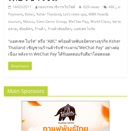
มอี
,
14/02/2017
กองบรรณาธิการเว็บไซต์
629 views
ABC
e-
,
,
,
,
Payment
Ksher
Ksher Thailand
Let’s relax spa
MBK Hotel&
ไทย,
,
,
,
,
,
tourism
Mezzo
Siam Gems Group
WeChat Pay
World-Class
ขยาย
,
,
,
,
ตลาด
พันธมิตร
ร้านค้า
ร้านค้าพันธมิตร
แอสเซท ไบร์ท
SMEs,
“แอสเซท ไบร์ท” หรือ “ABC” พร้อมด้วยพันธมิตรทางธุรกิจ Ksher
แฟ
Thailand เชิญชวนร้านค้ารับชำระผ่าน“WeChat Pay” อย่างต่อ
เนื่อง หลังจาก WeChat Pay ได้รับผลตอบรับดีมาโดยตลอด
รน
Read more
ไชส์,
Main Sponsors
ที่
ปรึกษา