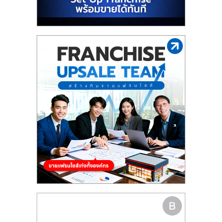
รน
ไชส์"
"ศูนย์
รวม
ข้อมูล
ธุรกิจ
SME
แห่ง
ประเทศไทย,
ThaiSMEsCenter,
รวม
ธุรกิจ
เอ
ส
เอ็
มอี