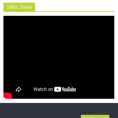
รน
ไชส์"
SMEs Show