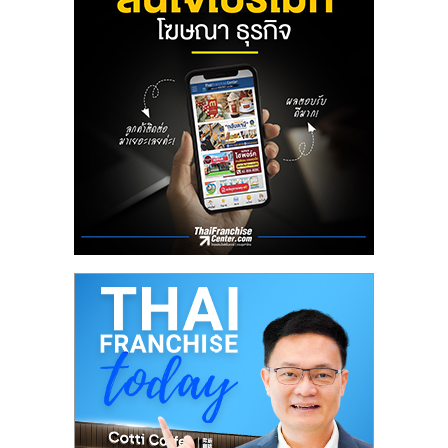
ลงทุน
น้อย
คืน
ทุน
ไว,
ที่
ปรึกษา
การ