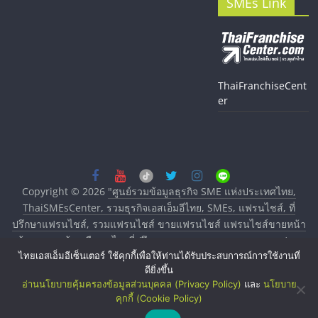
SMEs Link
ThaiFranchiseCent
er
Copyright © 2026
"ศูนย์รวมข้อมูลธุรกิจ SME แห่งประเทศไทย,
ThaiSMEsCenter, รวมธุรกิจเอสเอ็มอีไทย, SMEs, แฟรนไชส์, ที่
ปรึกษาแฟรนไชส์, รวมแฟรนไชส์ ขายแฟรนไชส์ แฟรนไชส์ขายหน้า
บ้าน ลงทุนน้อย คืนทุนไว, ที่ปรึกษาการลงทุนและขยายสาขาแฟรน
ไทยเอสเอ็มอีเซ็นเตอร์ ใช้คุกกี้เพื่อให้ท่านได้รับประสบการณ์การใช้งานที่
ไชส์, ศูนย์รวมแฟรนไชส์ พร้อมทำเลสำหรับเปิดร้าน ปรึกษาฟรี,
ดียิ่งขึ้น
บริการพัฒนาระบบแฟรนไชส์"
. All rights reserved.
อ่านนโยบายคุ้มครองข้อมูลส่วนบุคคล (Privacy Policy)
และ
นโยบาย
คุกกี้ (Cookie Policy)