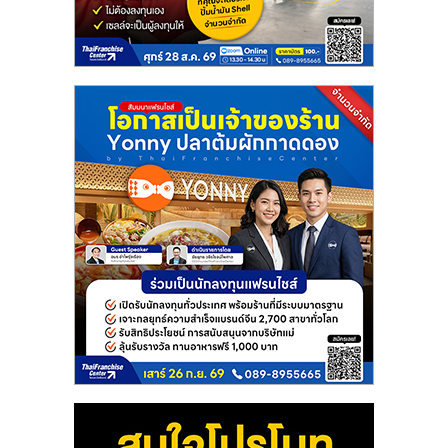
แฟ
รน
ไชส์
แฟ
รน
ไชส์
ขาย
หน้า
บ้าน