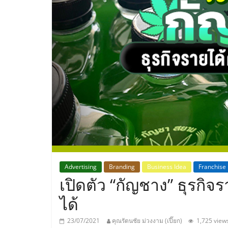
ประเทศไทย,
ThaiSMEsCenter
รวม
ธุรกิจ
เอ
ส
เอ็
Advertising
Branding
Business Idea
Franchise
เปิดตัว “กัญชาง” ธุรกิจรา
มอี
ได้
23/07/2021
คุณรัตนชัย ม่วงงาม (เปี๊ยก)
1,725 view