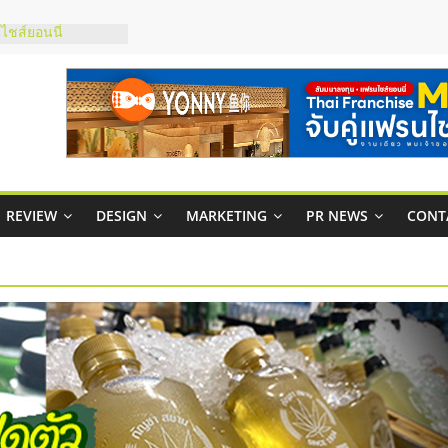
ชส์ยอนนี่
t Up จับคู่แฟรน
ภาพสูง พร้อม
ะเสียง
ty ในไทยที่ไหนดี?
รให้คุ้มค่าและตอบ
มสภาพคล่องให้ธุรกิจ
REVIEW
DESIGN
MARKETING
PR NEWS
CONT
กาสบริหารสถานี