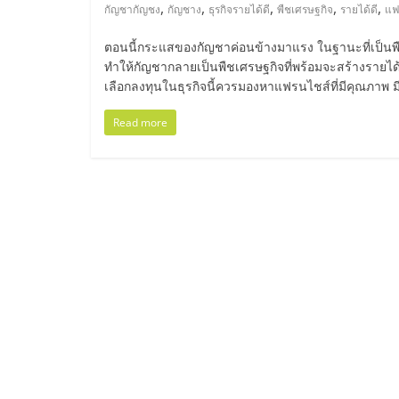
ไทย,
,
,
,
,
,
กัญชากัญชง
กัญชาง
ธุรกิจรายได้ดี
พืชเศรษฐกิจ
รายได้ดี
แฟ
SMEs,
ตอนนี้กระแสของกัญชาค่อนข้างมาแรง ในฐานะที่เป็นพืชซ
ทำให้กัญชากลายเป็นพืชเศรษฐกิจที่พร้อมจะสร้างรายได้ใ
แฟ
เลือกลงทุนในธุรกิจนี้ควรมองหาแฟรนไชส์ที่มีคุณภาพ มี
Read more
รน
ไชส์,
ที่
ปรึกษา
แฟ
รน