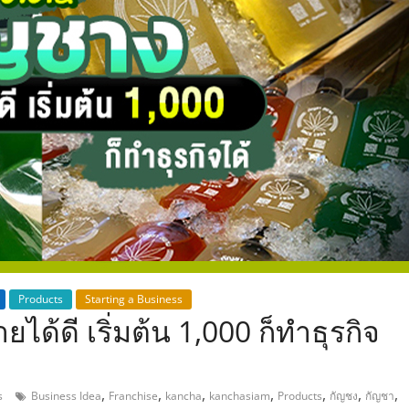
,
Products
Starting a Business
ยได้ดี เริ่มต้น 1,000 ก็ทำธุรกิจ
,
,
,
,
,
,
,
s
Business Idea
Franchise
kancha
kanchasiam
Products
กัญชง
กัญชา