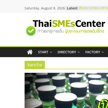
Skip
Saturday, August 8, 2026
Latest:
สัมมนาลงทุน แฟรนไ
to
ThaiFranchise Mee
content
ไชส์ ครั้งที่ 8
ร้านเครื่องเสียงคุณ
"ศูนย์
โซลูชันระบบภาพแล
บริษัท Cybersecuri
วิธีเลือกผู้ให้บริกา
รวม
โจทย์ธุรกิจ
อยากหาเงินทุน เพิ่
เริ่มยังไงให้ผ่านฉลุย
START
DIRECTORY
FACTORY
ข้อมูล
สัมมนาออนไลน์ โอ
บริการน้ำมัน Shell
kancha
ธุรกิจ
SME
แห่ง