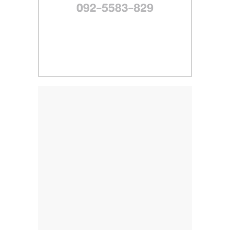
ไทย,
SMEs,
แฟ
รน
ไชส์,
ที่
ปรึกษา
แฟ
รน
ไชส์,
รวม
แฟ
รน
ไชส์
ขาย
แฟ
รน
ไชส์
แฟ