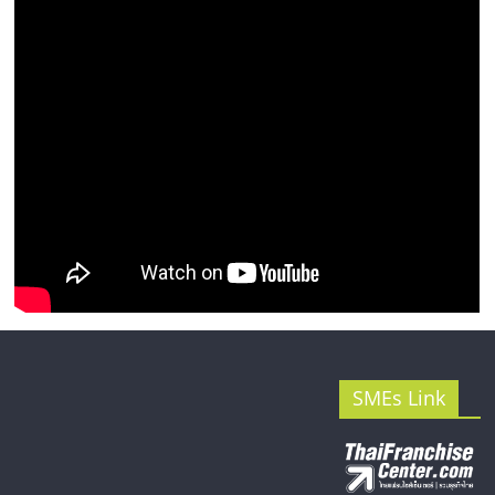
รน
ไชส์"
SMEs Link