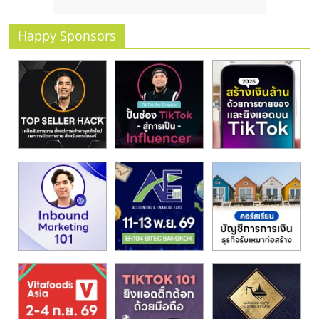
รน
ไชส์
Happy Sponsors
ขาย
หน้า
บ้าน
ลงทุน
น้อย
คืน
ทุน
ไว,
ที่
ปรึกษา
การ
ลงทุน
และ
ขยาย
สา
ขา
แฟ