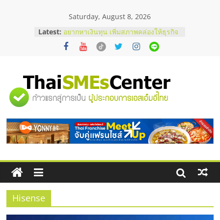
Skip
Saturday, August 8, 2026
to
บริษัท Cybersecurity ในไทยที่ไหนดี?
content
Latest:
วิธีเลือกผู้ให้บริการให้คุ้มค่าและตอบ
โจทย์ธุรกิจ
อยากหาเงินทุน เพิ่มสภาพคล่องให้ธุรกิจ
เริ่มยังไงให้ผ่านฉลุย
สัมมนาออนไลน์ โอกาสบริหารสถานี
บริการน้ำมัน Shell
"ศูนย์
สัมมนาลงทุน แฟรนไชส์ยอนนี่
ThaiFranchise Meet Up จับคู่แฟรน
ไชส์ ครั้งที่ 8
รวม
ร้านเครื่องเสียงคุณภาพสูง พร้อม
โซลูชันระบบภาพและเสียง
ข้อมูล
ธุรกิจ
SME
Hisense