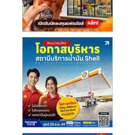
แฟ
รน
ไชส์,
รวม
แฟ
รน
ไชส์
ขาย