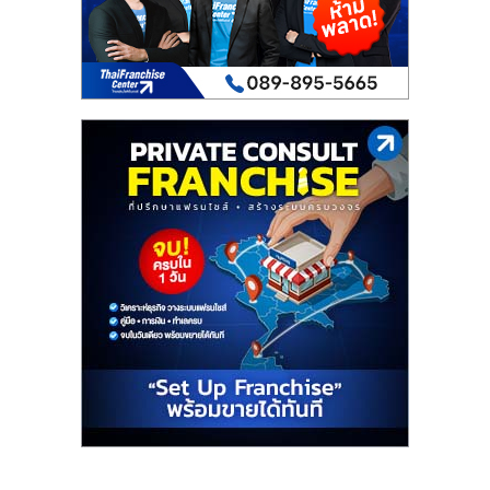
เปิด
ร้าน
ปรึกษา
ฟรี,
บริการ
พัฒนา
ระบบ
แฟ