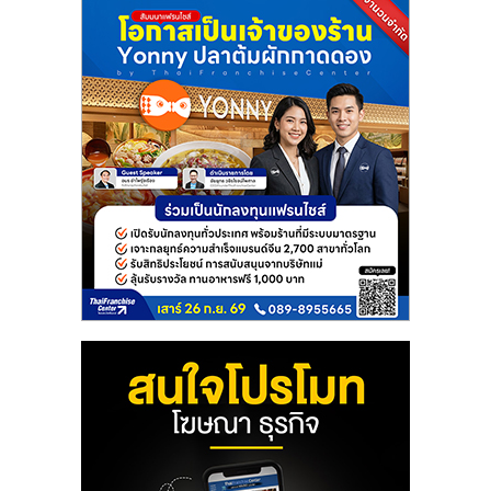
แฟ
รน
ไชส์
แฟ
รน
ไชส์
ขาย
หน้า
บ้าน