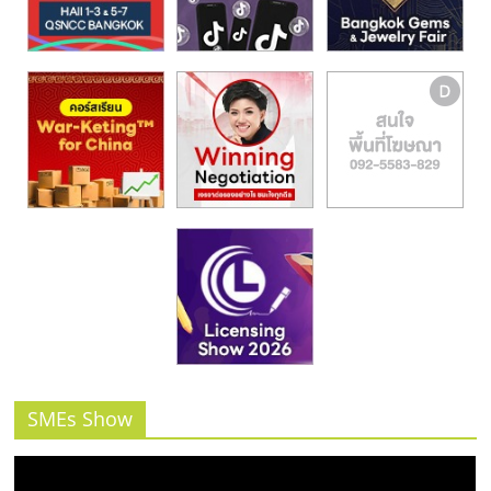
รน
ไชส์,
ศูนย์
รวม
แฟ
รน
ไชส์
พร้อม
ทำเล
สำหรับ
เปิด
ร้าน
ปรึกษา
ฟรี,
บริการ
พัฒนา
SMEs Show
ระบบ
แฟ