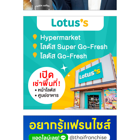
ลงทุน
และ
ขยาย
สา
ขา
แฟ
รน
ไชส์,