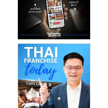
ลงทุน
น้อย
คืน
ทุน
ไว,
ที่
ปรึกษา
การ