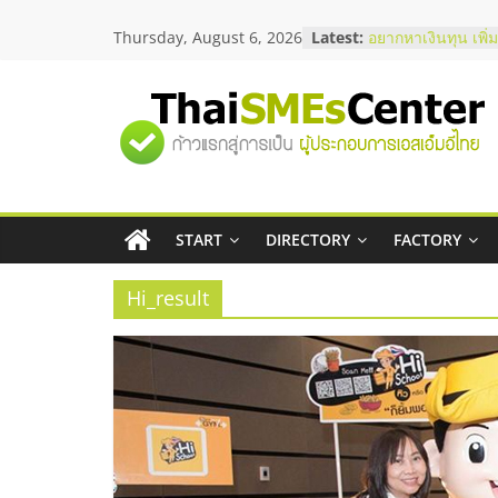
Skip
บริษัท Cybersecuri
Thursday, August 6, 2026
Latest:
วิธีเลือกผู้ให้บริกา
to
โจทย์ธุรกิจ
content
อยากหาเงินทุน เพิ่
เริ่มยังไงให้ผ่านฉลุ
"ศูนย์
สัมมนาออนไลน์ โอ
บริการน้ำมัน Shell
สัมมนาลงทุน แฟรน
รวม
ThaiFranchise Me
ไชส์ ครั้งที่ 8
ร้านเครื่องเสียงคุ
START
DIRECTORY
FACTORY
ข้อมูล
โซลูชันระบบภาพแ
Hi_result
ธุรกิจ
SME
แห่ง