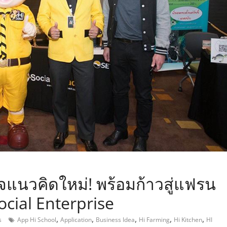
,
ิจแนวคิดใหม่! พร้อมก้าวสู่แฟรน
cial Enterprise
,
,
,
,
,
s
App Hi School
Application
Business Idea
Hi Farming
Hi Kitchen
HI