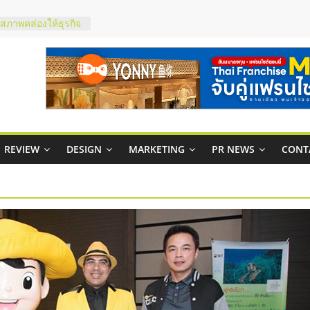
ty ในไทยที่ไหนดี?
รให้คุ้มค่าและตอบ
มสภาพคล่องให้ธุรกิจ
ย
กาสบริหารสถานี
ไชส์ยอนนี่
et Up จับคู่แฟรน
ณภาพสูง พร้อม
REVIEW
DESIGN
MARKETING
PR NEWS
CONT
ละเสียง