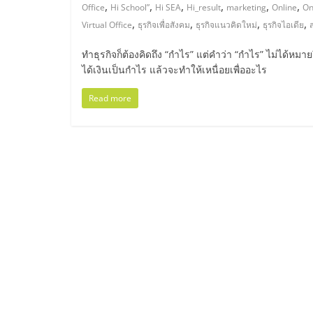
ไทย,
,
,
,
,
,
,
Office
Hi School”
Hi SEA
Hi_result
marketing
Online
On
,
,
,
,
Virtual Office
ธุรกิจเพื่อสังคม
ธุรกิจแนวคิดใหม่
ธุรกิจไอเดีย
SMEs,
ทำธุรกิจก็ต้องคิดถึง “กำไร” แต่คำว่า “กำไร” ไม่ได้หมายถึง
แฟ
ได้เงินเป็นกำไร แล้วจะทำให้เหนื่อยเพื่ออะไร
Read more
รน
ไชส์,
ที่
ปรึกษา
แฟ
รน