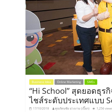
ประเทศไทย,
ThaiSMEsCenter
รวม
ธุรกิจ
เอ
ส
เอ็
Business Idea
Online Marketing
SMEs
“Hi School” สุดยอดธุรก
มอี
ไชส์ระดับประเทศแบบ So
17/10/2018
คุณรัตนชัย ม่วงงาม (เปี๊ยก)
1,256 view