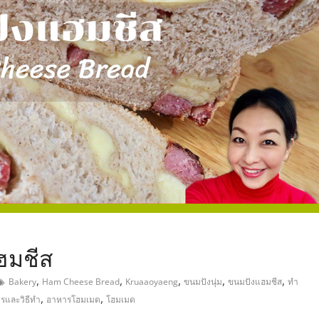
,
ฮมชีส
,
,
,
,
,
Bakery
Ham Cheese Bread
Kruaaoyaeng
ขนมปังนุ่ม
ขนมปังแฮมชีส
ทำ
,
,
ตรและวิธีทำ
อาหารโฮมเมด
โฮมเมด