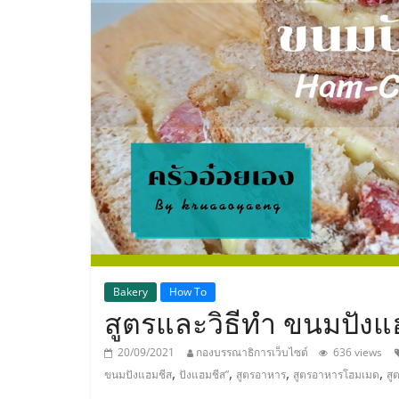
ประเทศไทย,
ThaiSMEsCenter
รวม
ธุรกิจ
เอ
ส
เอ็
Bakery
How To
สูตรและวิธีทำ ขนมปังแ
มอี
20/09/2021
กองบรรณาธิการเว็บไซต์
636 views
,
,
,
,
ขนมปังแฮมชีส
ปังแฮมชีส”
สูตรอาหาร
สูตรอาหารโฮมเมด
สู