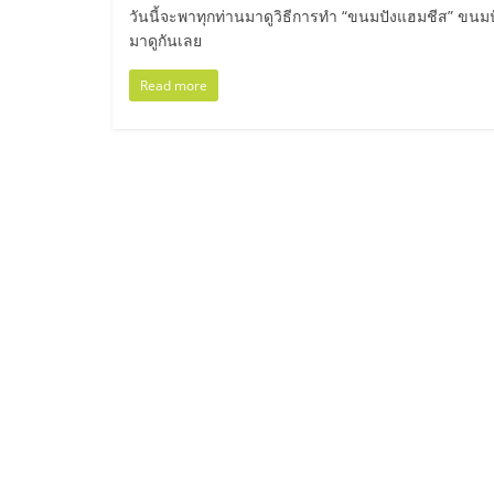
ไทย,
วันนี้จะพาทุกท่านมาดูวิธีการทำ “ขนมปังแฮมชีส” ขน
มาดูกันเลย
SMEs,
Read more
แฟ
รน
ไชส์,
ที่
ปรึกษา
แฟ
รน