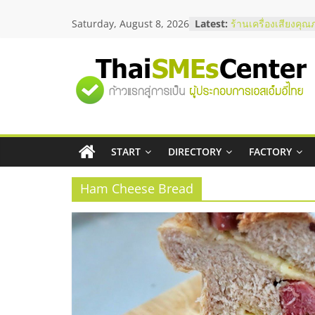
Skip
สัมมนาลงทุน แฟรนไ
Saturday, August 8, 2026
Latest:
ThaiFranchise Mee
to
ไชส์ ครั้งที่ 8
content
ร้านเครื่องเสียงคุณ
โซลูชันระบบภาพแล
"ศูนย์
บริษัท Cybersecuri
วิธีเลือกผู้ให้บริกา
โจทย์ธุรกิจ
รวม
อยากหาเงินทุน เพิ่
เริ่มยังไงให้ผ่านฉลุย
สัมมนาออนไลน์ โอ
START
DIRECTORY
FACTORY
ข้อมูล
บริการน้ำมัน Shell
Ham Cheese Bread
ธุรกิจ
SME
แห่ง