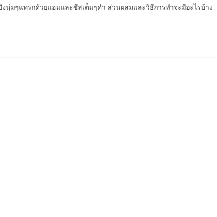
มปังนุ่มๆแทรกด้วยแฮมและชีสเต็มๆคำ ส่วนผสมและวิธีการทำจะมีอะไรบ้าง