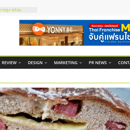
ชส์ยอนนี่
t Up จับคู่แฟรน
ภาพสูง พร้อม
ะเสียง
ty ในไทยที่ไหนดี?
รให้คุ้มค่าและตอบ
มสภาพคล่องให้ธุรกิจ
กาสบริหารสถานี
REVIEW
DESIGN
MARKETING
PR NEWS
CONT