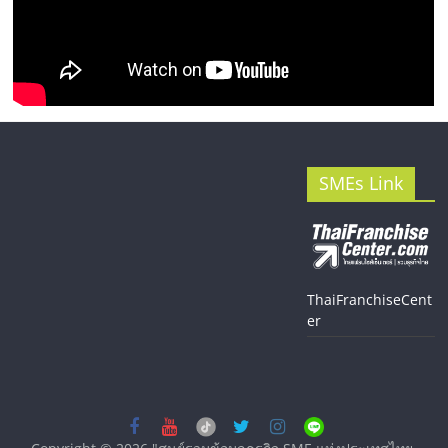
SMEs Link
ThaiFranchiseCent
er