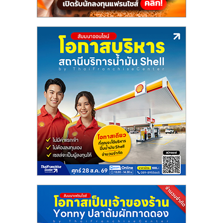
ลงทุน
น้อย
คืน
ทุน
ไว,
ที่
ปรึกษา
การ