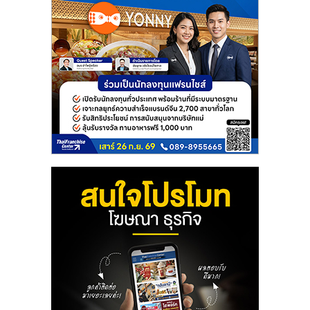
ลงทุน
และ
ขยาย
สา
ขา
แฟ
รน
ไชส์,