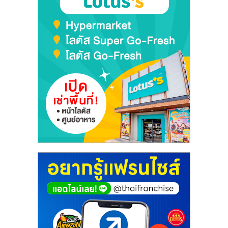
เปิด
ร้าน
ปรึกษา
ฟรี,
บริการ
พัฒนา
ระบบ
แฟ