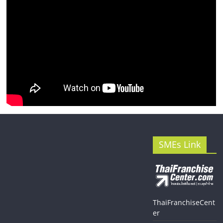
SMEs Link
ThaiFranchiseCent
er