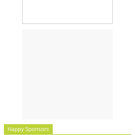
รน
ไชส์,
ศูนย์
รวม
แฟ
รน
ไชส์
พร้อม
ทำเล
สำหรับ
เปิด
ร้าน
ปรึกษา
ฟรี,
บริการ
พัฒนา
ระบบ
แฟ
Happy Sponsors