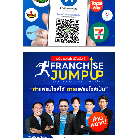
รน
ไชส์"
"ศูนย์
รวม
ข้อมูล
ธุรกิจ
SME
แห่ง
ประเทศไทย,
ThaiSMEsCenter,
รวม
ธุรกิจ
เอ
ส
เอ็
มอี