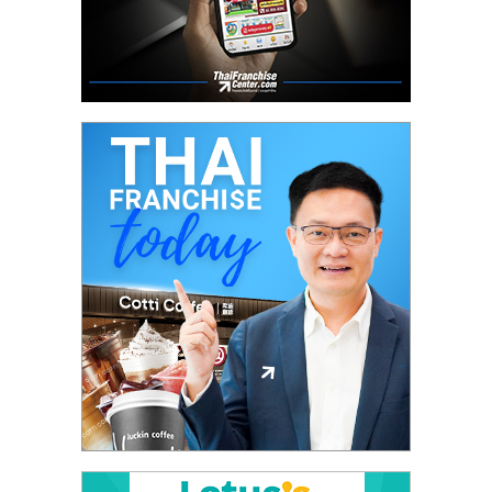
ศูนย์
รวม
แฟ
รน
ไชส์
พร้อม
ทำเล
สำหรับ