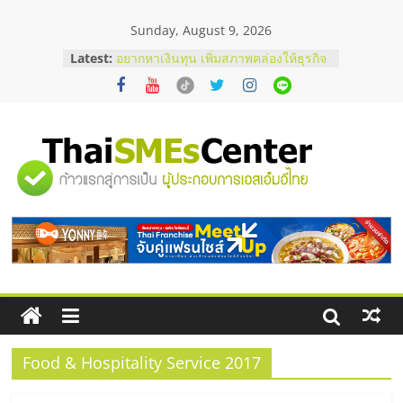
Skip
Sunday, August 9, 2026
to
content
Latest:
อยากหาเงินทุน เพิ่มสภาพคล่องให้ธุรกิจ
เริ่มยังไงให้ผ่านฉลุย
สัมมนาออนไลน์ โอกาสบริหารสถานี
บริการน้ำมัน Shell
สัมมนาลงทุน แฟรนไชส์ยอนนี่
ThaiFranchise Meet Up จับคู่แฟรน
"ศูนย์
ไชส์ ครั้งที่ 8
ร้านเครื่องเสียงคุณภาพสูง พร้อม
โซลูชันระบบภาพและเสียง
รวม
บริษัท Cybersecurity ในไทยที่ไหนดี?
วิธีเลือกผู้ให้บริการให้คุ้มค่าและตอบ
โจทย์ธุรกิจ
ข้อมูล
ธุรกิจ
SME
Food & Hospitality Service 2017