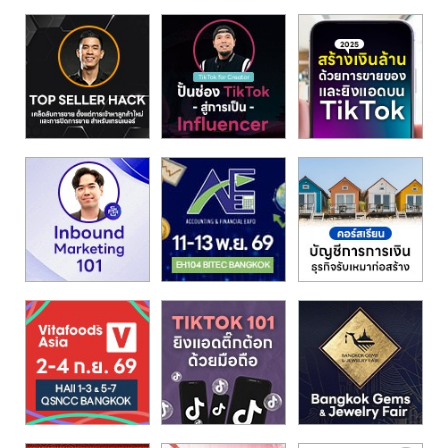
รน
ไชส์"