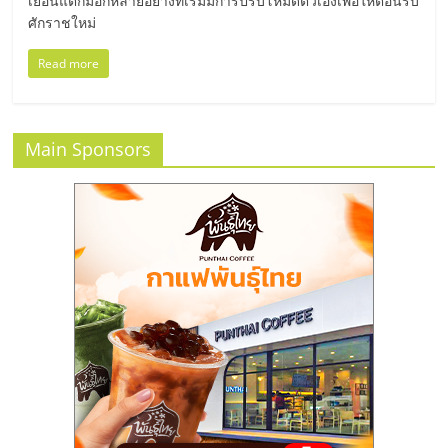
แฟ
เยือนแต่ก็มีอีกหลายอย่างที่เริ่มมีการปรับโหมดตัวเองเพื่อให้ต้อนรับ
ศักราชใหม่
รน
Read more
ไชส์
แฟ
Main Sponsors
รน
ไชส์
ขาย
หน้า
บ้าน