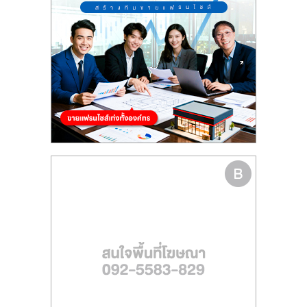
รน
ไชส์
ขาย
หน้า
บ้าน
ลงทุน
น้อย
คืน
ทุน
ไว,
ที่
ปรึกษา
การ
ลงทุน
และ
ขยาย
สา
ขา
แฟ