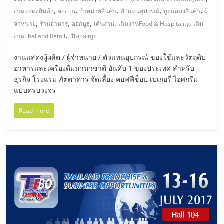
มอี
,
,
,
,
,
งานแสดงสินค้า
จองบูธ
จำหน่ายสินค้า
ตัวแทนอุปกรณ์
บูธแสดงสินค้า
ผู้
,
,
,
,
,
จำหน่าย
ร้านอาหาร
ออกบูธ
เดินงาน
เดินงานFood & Hospitality
เดิน
ไทย,
,
งานThailand Retail
เปิดจองบูธ
SMEs,
งานแสดงผู้ผลิต / ผู้จำหน่าย / ตัวแทนอุปกรณ์ ของใช้และวัตถุดิบ
อาหารและเครื่องดื่มนานาชาติ อันดับ 1 ของประเทศ สำหรับ
ธุรกิจ โรงแรม ภัตตาคาร จัดเลี้ยง คอฟฟี่ช็อป เบเกอรี่ ไอศกรีม
แฟ
แบบครบวงจร
รน
Read more
ไชส์,
ที่
ปรึกษา