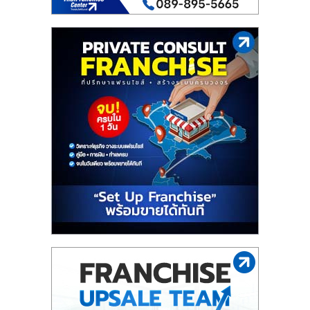
ไทย,
SMEs,
แฟ
รน
ไชส์,
ที่
ปรึกษา
แฟ
รน
ไชส์,
รวม
แฟ
รน
ไชส์
ขาย
แฟ
รน
ไชส์
แฟ