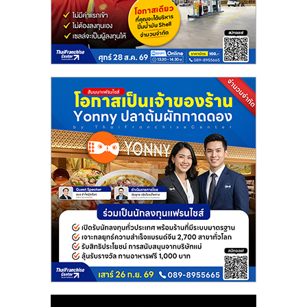
แฟ
รน
ไชส์
แฟ
รน
ไชส์
ขาย
หน้า
บ้าน