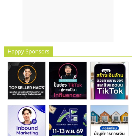
รน
ไชส์
ขาย
หน้า
บ้าน
ลงทุน
น้อย
Happy Sponsors
คืน
ทุน
ไว,
ที่
ปรึกษา
การ
ลงทุน
และ
ขยาย
สา
ขา
แฟ