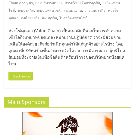
มอี
,
,
,
Chain Analysis
การบริหารจัดการ
การบริหารจัดการธุรกิจ
ธุรกิจแฟรน
,
,
,
,
,
ไชส์
ระบบธุรกิจ
ระบบแฟรนไชส์
วางแผนงาน
วางแผนธุรกิจ
ห่วงโซ่
ไทย,
,
,
,
คุณค่า
องค์กรธุรกิจ
แผนธุรกิจ
ในธุรกิจแฟรนไชส์
ห่วงโซ่คุณค่า (Value Chain) เป็นแนวคิดที่ช่วยในการทำความ
SMEs,
เข้าใจถึงบทบาทของแต่ละหน่วยงานปฏิบัติการ ว่าจะมีส่วนช่วย
เหลือให้องค์กรธุรกิจก่อกำเนิดคุณค่าให้แก่ลูกค้าอย่างไรบ้าง โดย
แฟ
คุณค่าที่บริษัทสร้างขึ้นสามารถวัดได้จากการพิจารณาว่าผู้บริโภค
ยินยอมที่จะจ่ายเงินเพื่อซื้อสินค้าหรือบริการของบริษัทมากน้อยแค่
ไหน
รน
Read more
ไชส์,
ที่
Main Sponsors
ปรึกษา