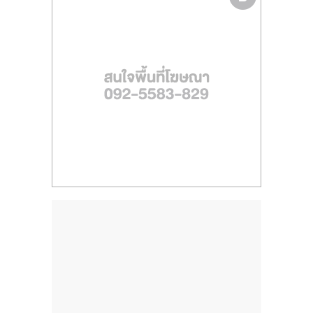
ไทย,
SMEs,
แฟ
รน
ไชส์,
ที่
ปรึกษา
แฟ
รน
ไชส์,
รวม
แฟ
รน
ไชส์
ขาย
แฟ
รน
ไชส์
แฟ