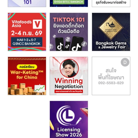
รน
ไชส์,
ศูนย์
รวม
แฟ
รน
ไชส์
พร้อม
ทำเล
สำหรับ
เปิด
ร้าน
ปรึกษา
ฟรี,
บริการ
พัฒนา
ระบบ
แฟ