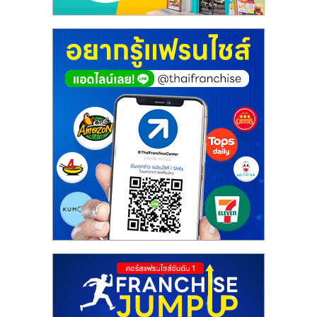
ศูนย์
รวม
แฟ
รน
ไชส์
พร้อม
ทำเล
สำหรับ