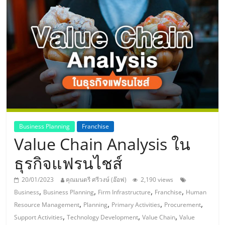
แห่ง
ประเทศไทย,
ThaiSMEsCenter,
รวม
ธุรกิจ
Business Planning
Franchise
Value Chain Analysis ใน
เอ
ธุรกิจแฟรนไชส์
ส
20/01/2023
คุณมนตรี ศรีวงษ์ (อ๊อฟ)
2,190 views
,
,
,
,
Business
Business Planning
Firm Infrastructure
Franchise
Human
เอ็
,
,
,
,
Resource Management
Planning
Primary Activities
Procurement
,
,
,
Support Activities
Technology Development
Value Chain
Value