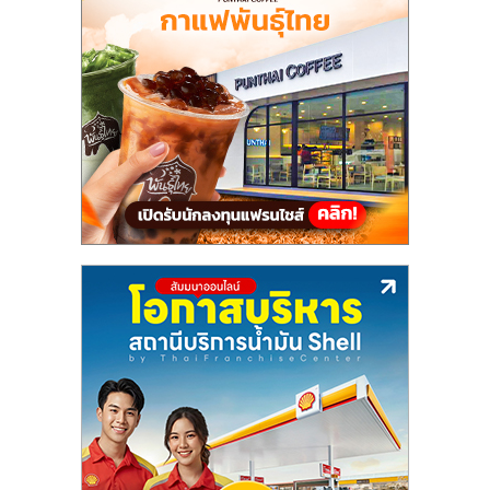
แฟ
รน
ไชส์,
รวม
แฟ
รน
ไชส์
ขาย