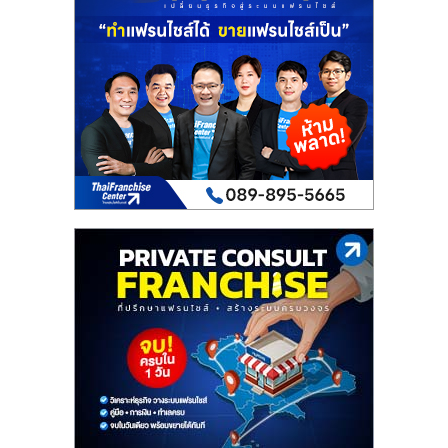
เปิด
ร้าน
ปรึกษา
ฟรี,
บริการ
พัฒนา
ระบบ
แฟ