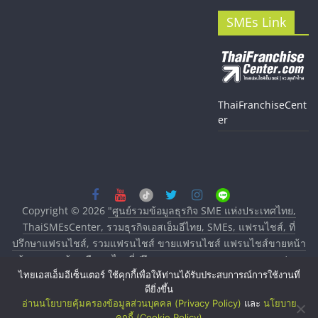
SMEs Link
ThaiFranchiseCent
er
Copyright © 2026
"ศูนย์รวมข้อมูลธุรกิจ SME แห่งประเทศไทย,
ThaiSMEsCenter, รวมธุรกิจเอสเอ็มอีไทย, SMEs, แฟรนไชส์, ที่
ปรึกษาแฟรนไชส์, รวมแฟรนไชส์ ขายแฟรนไชส์ แฟรนไชส์ขายหน้า
บ้าน ลงทุนน้อย คืนทุนไว, ที่ปรึกษาการลงทุนและขยายสาขาแฟรน
ไทยเอสเอ็มอีเซ็นเตอร์ ใช้คุกกี้เพื่อให้ท่านได้รับประสบการณ์การใช้งานที่
ไชส์, ศูนย์รวมแฟรนไชส์ พร้อมทำเลสำหรับเปิดร้าน ปรึกษาฟรี,
ดียิ่งขึ้น
บริการพัฒนาระบบแฟรนไชส์"
. All rights reserved.
อ่านนโยบายคุ้มครองข้อมูลส่วนบุคคล (Privacy Policy)
และ
นโยบาย
คุกกี้ (Cookie Policy)