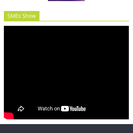
รน
ไชส์"
SMEs Show