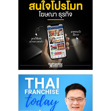
ลงทุน
น้อย
คืน
ทุน
ไว,
ที่
ปรึกษา
การ