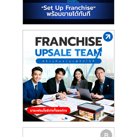
รน
ไชส์"
"ศูนย์
รวม
ข้อมูล
ธุรกิจ
SME
แห่ง
ประเทศไทย,
ThaiSMEsCenter,
รวม
ธุรกิจ
เอ
ส
เอ็
มอี