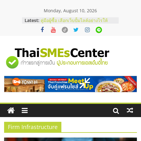
Skip
Monday, August 10, 2026
to
สัมมนาออนไลน์ โอกาสบริหารสถานี
content
Latest:
บริการน้ำมัน Shell
คู่มือผู้ซื้อ เลือกเว็บปั้มไลค์อย่างไรให้
เหมาะกับเป้าหมายของธุรกิจ
เว็บปั้มวิวช่วยธุรกิจออนไลน์ได้จริงหรือ
วิเคราะห์ข้อดีและข้อควรพิจารณา
FAQ รวมคำถามยอดฮิตเกี่ยวกับการ
"ศูนย์
ปั้มฟอลติ๊กตอกที่เจ้าของธุรกิจควรรู้
อยากหาเงินทุน เพิ่มสภาพคล่องให้ธุรกิจ
เริ่มยังไงให้ผ่านฉลุย
รวม
ข้อมูล
ธุรกิจ
SME
Firm Infrastructure