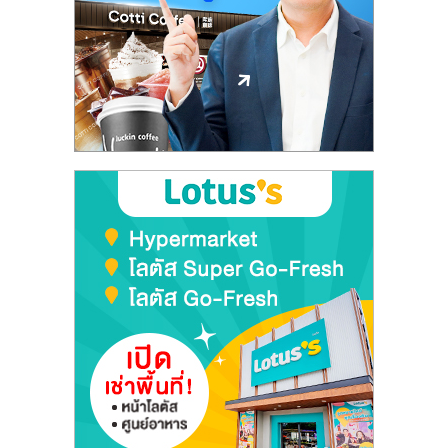
ลงทุน
และ
ขยาย
สา
ขา
แฟ
รน
ไชส์,