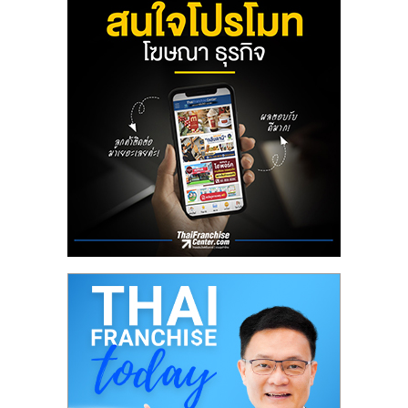
ลงทุน
น้อย
คืน
ทุน
ไว,
ที่
ปรึกษา
การ