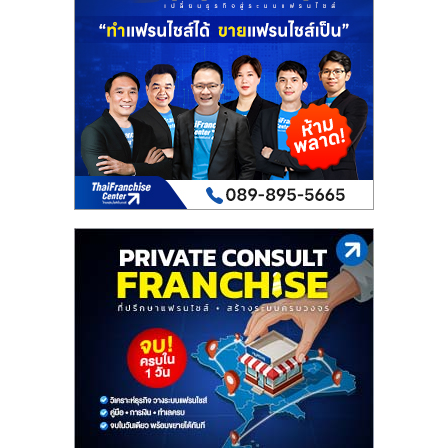
เปิด
ร้าน
ปรึกษา
ฟรี,
บริการ
พัฒนา
ระบบ
แฟ