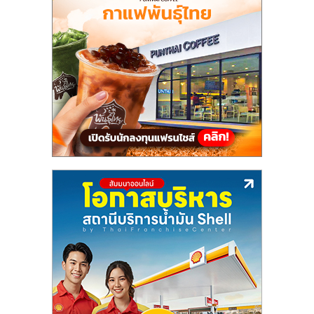
แฟ
รน
ไชส์,
รวม
แฟ
รน
ไชส์
ขาย