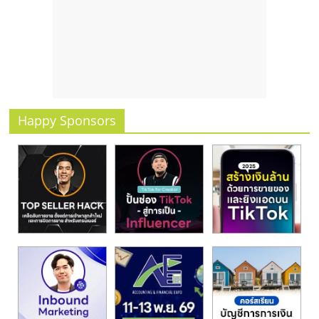
รน
ไชส์
ขาย
หน้า
บ้าน
ลงทุน
น้อย
Happy Sponsors
คืน
ทุน
ไว,
ที่
ปรึกษา
การ
ลงทุน
และ
ขยาย
สา
ขา
แฟ