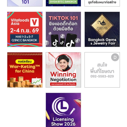
รน
ไชส์,
ศูนย์
รวม
แฟ
รน
ไชส์
พร้อม
ทำเล
สำหรับ
เปิด
ร้าน
ปรึกษา
ฟรี,
บริการ
พัฒนา
ระบบ
แฟ