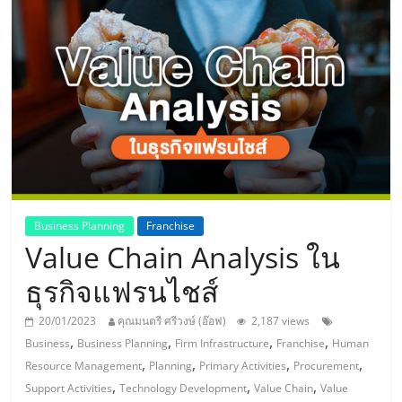
แห่ง
ประเทศไทย,
ThaiSMEsCenter,
รวม
ธุรกิจ
Business Planning
Franchise
Value Chain Analysis ใน
เอ
ธุรกิจแฟรนไชส์
ส
20/01/2023
คุณมนตรี ศรีวงษ์ (อ๊อฟ)
2,187 views
,
,
,
,
Business
Business Planning
Firm Infrastructure
Franchise
Human
เอ็
,
,
,
,
Resource Management
Planning
Primary Activities
Procurement
,
,
,
Support Activities
Technology Development
Value Chain
Value