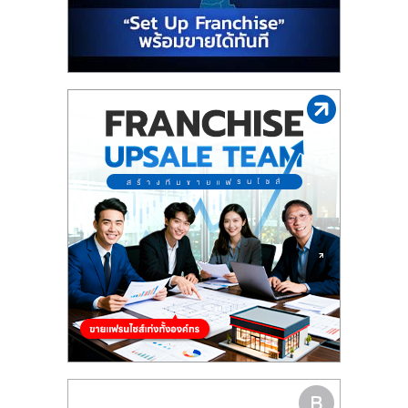
รน
ไชส์"
"ศูนย์
รวม
ข้อมูล
ธุรกิจ
SME
แห่ง
ประเทศไทย,
ThaiSMEsCenter,
รวม
ธุรกิจ
เอ
ส
เอ็
มอี