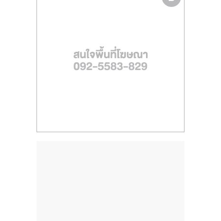
ไทย,
SMEs,
แฟ
รน
ไชส์,
ที่
ปรึกษา
แฟ
รน
ไชส์,
รวม
แฟ
รน
ไชส์
ขาย
แฟ
รน
ไชส์
แฟ