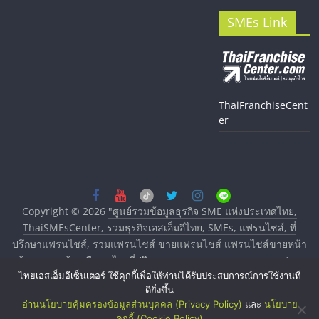
SMEs Link
ThaiFranchiseCent
er
Copyright © 2026
"ศูนย์รวมข้อมูลธุรกิจ SME แห่งประเทศไทย,
ThaiSMEsCenter, รวมธุรกิจเอสเอ็มอีไทย, SMEs, แฟรนไชส์, ที่
ปรึกษาแฟรนไชส์, รวมแฟรนไชส์ ขายแฟรนไชส์ แฟรนไชส์ขายหน้า
บ้าน ลงทุนน้อย คืนทุนไว, ที่ปรึกษาการลงทุนและขยายสาขาแฟรน
ไทยเอสเอ็มอีเซ็นเตอร์ ใช้คุกกี้เพื่อให้ท่านได้รับประสบการณ์การใช้งานที่
ไชส์, ศูนย์รวมแฟรนไชส์ พร้อมทำเลสำหรับเปิดร้าน ปรึกษาฟรี,
ดียิ่งขึ้น
บริการพัฒนาระบบแฟรนไชส์"
. All rights reserved.
อ่านนโยบายคุ้มครองข้อมูลส่วนบุคคล (Privacy Policy)
และ
นโยบาย
คุกกี้ (Cookie Policy)