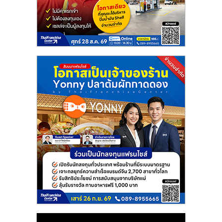
แฟ
รน
ไชส์
แฟ
รน
ไชส์
ขาย
หน้า
บ้าน