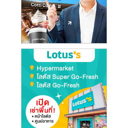
ลงทุน
และ
ขยาย
สา
ขา
แฟ
รน
ไชส์,