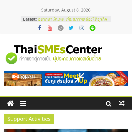
Skip
Saturday, August 8, 2026
to
content
Latest:
อยากหาเงินทุน เพิ่มสภาพคล่องให้ธุรกิจ
เริ่มยังไงให้ผ่านฉลุย
สัมมนาออนไลน์ โอกาสบริหารสถานี
บริการน้ำมัน Shell
สัมมนาลงทุน แฟรนไชส์ยอนนี่
ThaiFranchise Meet Up จับคู่แฟรน
"ศูนย์
ไชส์ ครั้งที่ 8
ร้านเครื่องเสียงคุณภาพสูง พร้อม
โซลูชันระบบภาพและเสียง
รวม
บริษัท Cybersecurity ในไทยที่ไหนดี?
วิธีเลือกผู้ให้บริการให้คุ้มค่าและตอบ
โจทย์ธุรกิจ
ข้อมูล
ธุรกิจ
SME
Support Activities