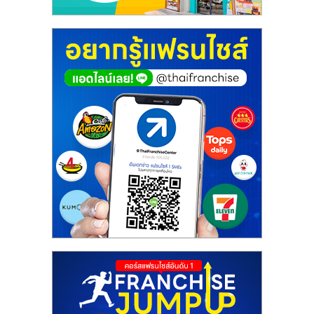
ศูนย์
รวม
แฟ
รน
ไชส์
พร้อม
ทำเล
สำหรับ