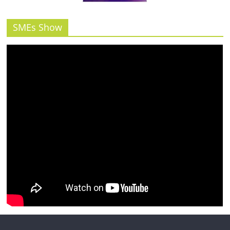
รน
ไชส์"
SMEs Show