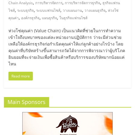
มอี
,
,
,
Chain Analysis
การบริหารจัดการ
การบริหารจัดการธุรกิจ
ธุรกิจแฟรน
,
,
,
,
,
ไชส์
ระบบธุรกิจ
ระบบแฟรนไชส์
วางแผนงาน
วางแผนธุรกิจ
ห่วงโซ่
ไทย,
,
,
,
คุณค่า
องค์กรธุรกิจ
แผนธุรกิจ
ในธุรกิจแฟรนไชส์
ห่วงโซ่คุณค่า (Value Chain) เป็นแนวคิดที่ช่วยในการทำความ
SMEs,
เข้าใจถึงบทบาทของแต่ละหน่วยงานปฏิบัติการ ว่าจะมีส่วนช่วย
เหลือให้องค์กรธุรกิจก่อกำเนิดคุณค่าให้แก่ลูกค้าอย่างไรบ้าง โดย
แฟ
คุณค่าที่บริษัทสร้างขึ้นสามารถวัดได้จากการพิจารณาว่าผู้บริโภค
ยินยอมที่จะจ่ายเงินเพื่อซื้อสินค้าหรือบริการของบริษัทมากน้อยแค่
ไหน
รน
Read more
ไชส์,
ที่
Main Sponsors
ปรึกษา