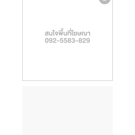
ไทย,
SMEs,
แฟ
รน
ไชส์,
ที่
ปรึกษา
แฟ
รน
ไชส์,
รวม
แฟ
รน
ไชส์
ขาย
แฟ
รน
ไชส์
แฟ