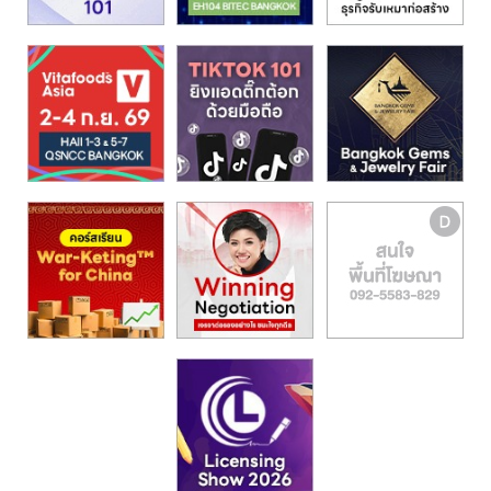
รน
ไชส์,
ศูนย์
รวม
แฟ
รน
ไชส์
พร้อม
ทำเล
สำหรับ
เปิด
ร้าน
ปรึกษา
ฟรี,
บริการ
พัฒนา
ระบบ
แฟ