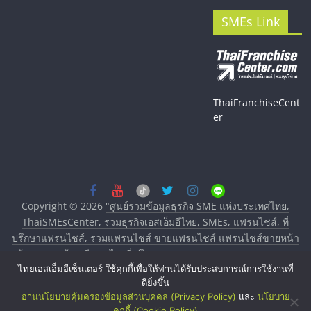
SMEs Link
ThaiFranchiseCent
er
Copyright © 2026
"ศูนย์รวมข้อมูลธุรกิจ SME แห่งประเทศไทย,
ThaiSMEsCenter, รวมธุรกิจเอสเอ็มอีไทย, SMEs, แฟรนไชส์, ที่
ปรึกษาแฟรนไชส์, รวมแฟรนไชส์ ขายแฟรนไชส์ แฟรนไชส์ขายหน้า
บ้าน ลงทุนน้อย คืนทุนไว, ที่ปรึกษาการลงทุนและขยายสาขาแฟรน
ไทยเอสเอ็มอีเซ็นเตอร์ ใช้คุกกี้เพื่อให้ท่านได้รับประสบการณ์การใช้งานที่
ไชส์, ศูนย์รวมแฟรนไชส์ พร้อมทำเลสำหรับเปิดร้าน ปรึกษาฟรี,
ดียิ่งขึ้น
บริการพัฒนาระบบแฟรนไชส์"
. All rights reserved.
อ่านนโยบายคุ้มครองข้อมูลส่วนบุคคล (Privacy Policy)
และ
นโยบาย
คุกกี้ (Cookie Policy)