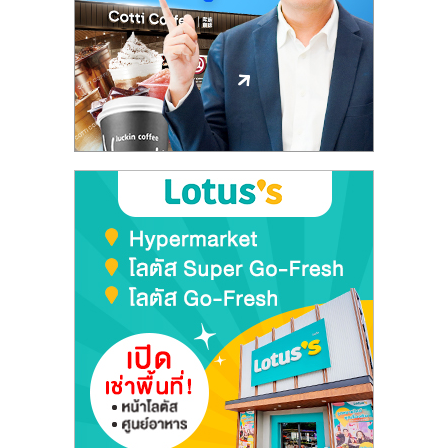
ลงทุน
และ
ขยาย
สา
ขา
แฟ
รน
ไชส์,