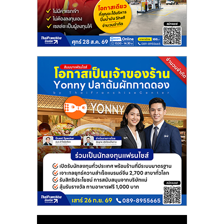
แฟ
รน
ไชส์
แฟ
รน
ไชส์
ขาย
หน้า
บ้าน