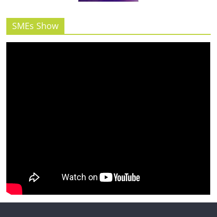
รน
ไชส์"
SMEs Show