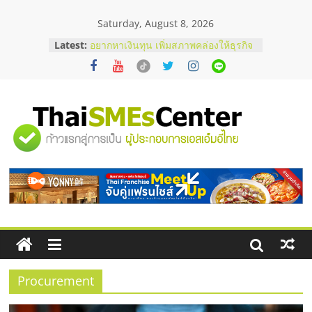
Skip
Saturday, August 8, 2026
to
บริษัท Cybersecurity ในไทยที่ไหนดี?
content
Latest:
วิธีเลือกผู้ให้บริการให้คุ้มค่าและตอบ
โจทย์ธุรกิจ
อยากหาเงินทุน เพิ่มสภาพคล่องให้ธุรกิจ
เริ่มยังไงให้ผ่านฉลุย
สัมมนาออนไลน์ โอกาสบริหารสถานี
บริการน้ำมัน Shell
"ศูนย์
สัมมนาลงทุน แฟรนไชส์ยอนนี่
ThaiFranchise Meet Up จับคู่แฟรน
ไชส์ ครั้งที่ 8
รวม
ร้านเครื่องเสียงคุณภาพสูง พร้อม
โซลูชันระบบภาพและเสียง
ข้อมูล
ธุรกิจ
SME
Procurement