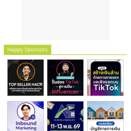
รน
ไชส์
ขาย
หน้า
บ้าน
ลงทุน
น้อย
Happy Sponsors
คืน
ทุน
ไว,
ที่
ปรึกษา
การ
ลงทุน
และ
ขยาย
สา
ขา
แฟ