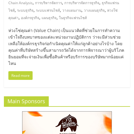
มอี
,
,
,
Chain Analysis
การบริหารจัดการ
การบริหารจัดการธุรกิจ
ธุรกิจแฟรน
,
,
,
,
,
ไชส์
ระบบธุรกิจ
ระบบแฟรนไชส์
วางแผนงาน
วางแผนธุรกิจ
ห่วงโซ่
ไทย,
,
,
,
คุณค่า
องค์กรธุรกิจ
แผนธุรกิจ
ในธุรกิจแฟรนไชส์
ห่วงโซ่คุณค่า (Value Chain) เป็นแนวคิดที่ช่วยในการทำความ
SMEs,
เข้าใจถึงบทบาทของแต่ละหน่วยงานปฏิบัติการ ว่าจะมีส่วนช่วย
เหลือให้องค์กรธุรกิจก่อกำเนิดคุณค่าให้แก่ลูกค้าอย่างไรบ้าง โดย
แฟ
คุณค่าที่บริษัทสร้างขึ้นสามารถวัดได้จากการพิจารณาว่าผู้บริโภค
ยินยอมที่จะจ่ายเงินเพื่อซื้อสินค้าหรือบริการของบริษัทมากน้อยแค่
ไหน
รน
Read more
ไชส์,
ที่
Main Sponsors
ปรึกษา