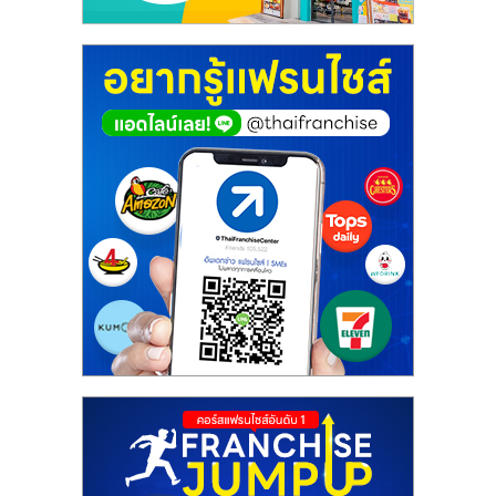
ศูนย์
รวม
แฟ
รน
ไชส์
พร้อม
ทำเล
สำหรับ