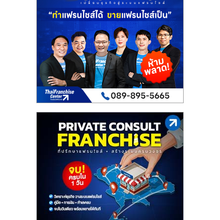
เปิด
ร้าน
ปรึกษา
ฟรี,
บริการ
พัฒนา
ระบบ
แฟ