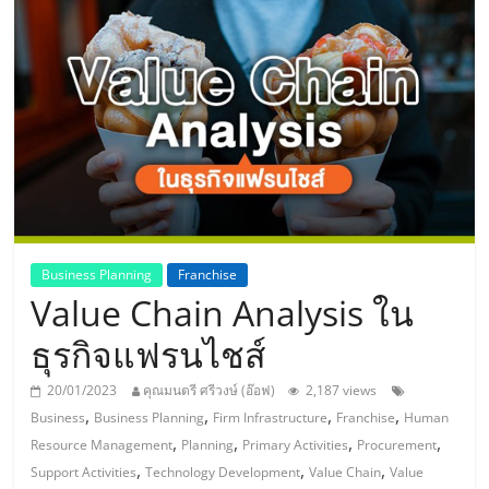
แห่ง
ประเทศไทย,
ThaiSMEsCenter,
รวม
ธุรกิจ
Business Planning
Franchise
Value Chain Analysis ใน
เอ
ธุรกิจแฟรนไชส์
ส
20/01/2023
คุณมนตรี ศรีวงษ์ (อ๊อฟ)
2,187 views
,
,
,
,
Business
Business Planning
Firm Infrastructure
Franchise
Human
เอ็
,
,
,
,
Resource Management
Planning
Primary Activities
Procurement
,
,
,
Support Activities
Technology Development
Value Chain
Value