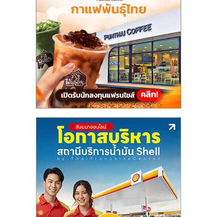
แฟ
รน
ไชส์,
รวม
แฟ
รน
ไชส์
ขาย