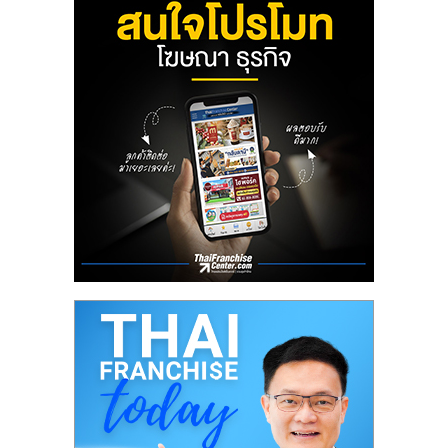
ลงทุน
น้อย
คืน
ทุน
ไว,
ที่
ปรึกษา
การ