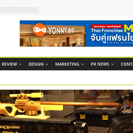
กาสบริหารสถานี
ไชส์ยอนนี่
et Up จับคู่แฟรน
ณภาพสูง พร้อม
ละเสียง
ty ในไทยที่ไหนดี?
รให้คุ้มค่าและตอบ
REVIEW
DESIGN
MARKETING
PR NEWS
CONT
มสภาพคล่องให้ธุรกิจ
ย