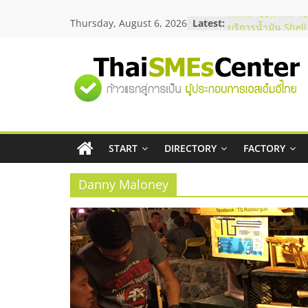
Skip
Thursday, August 6, 2026
Latest:
สัมมนาออนไลน์ โอ
to
บริการน้ำมัน Shell
content
สัมมนาลงทุน แฟรน
ThaiFranchise Me
"ศูนย์
ไชส์ ครั้งที่ 8
ร้านเครื่องเสียงคุ
โซลูชันระบบภาพแ
รวม
บริษัท Cybersecuri
วิธีเลือกผู้ให้บริกา
โจทย์ธุรกิจ
START
DIRECTORY
FACTORY
ข้อมูล
อยากหาเงินทุน เพิ่
เริ่มยังไงให้ผ่านฉลุ
Danny Maloney
ธุรกิจ
SME
แห่ง