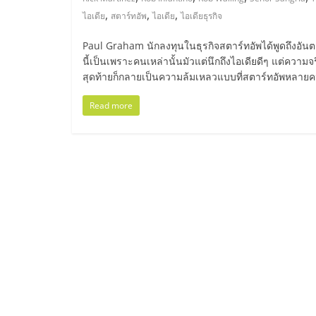
ไทย,
,
,
,
ไอเดีย
สตาร์ทอัพ
ไอเดีย
ไอเดียธุรกิจ
SMEs,
Paul Graham นักลงทุนในธุรกิจสตาร์ทอัพได้พูดถึงอันตรา
นี้เป็นเพราะคนเหล่านั้นมัวแต่นึกถึงไอเดียดีๆ แต่ความจ
แฟ
สุดท้ายก็กลายเป็นความล้มเหลวแบบที่สตาร์ทอัพหลาย
รน
Read more
ไชส์,
ที่
ปรึกษา
แฟ
รน