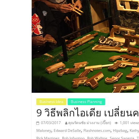
ประเทศไทย,
ThaiSMEsCenter
รวม
ธุรกิจ
เอ
ส
เอ็
Business Idea
Business Planning
9 วิธีพลิกไอเดีย เปลี่ยน
มอี
07/03/2017
คุณรัตนชัย ม่วงงาม (เปี๊ยก)
1,001 view
,
,
,
,
Maloney
Edward DeSalle
Flashnotes.com
Hipzbag
Kathy
,
,
,
,
Rick Martinez
Rob Infantino
Rob Walling
Senor Sangria
T