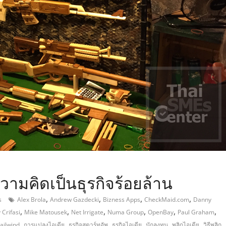
,
ความคิดเป็นธุรกิจร้อยล้าน
,
,
,
,
s
Alex Brola
Andrew Gazdecki
Bizness Apps
CheckMaid.com
Danny
,
,
,
,
,
,
 Crifasi
Mike Matousek
Net Irrigate
Numa Group
OpenBay
Paul Graham
,
,
,
,
,
,
ailwind
การแปลงไอเดีย
ธุรกิจสตาร์ทอัพ
ธุรกิจไอเดีย
นักลงทุน
พลิกไอเดีย
วิธีพลิก