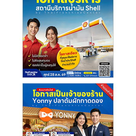
ลงทุน
น้อย
คืน
ทุน
ไว,
ที่
ปรึกษา
การ