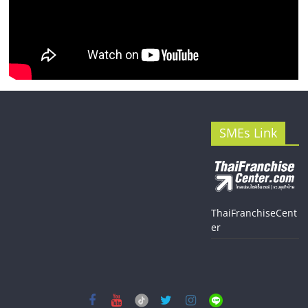
SMEs Link
ThaiFranchiseCent
er