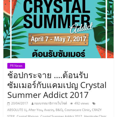
แห่ง
ประเทศไทย,
ThaiSMEsCenter,
รวม
ธุรกิจ
PR News
ช้อปกระจาย ….ต้อนรับ
เอ
ซัมเมอร์กับแคมเปญ Crystal
ส
Summer Addict 2017
เอ็
20/04/2017
กองบรรณาธิการเว็บไซต์
492 views
,
,
,
,
,
ABSOLUTE U
After You
Avarin
B&O
Cosmacare Clinic
CRAZY
,
,
,
,
STEP
Crystal Maison
Crystal Summer Addict 2017
Hertitude Clinic