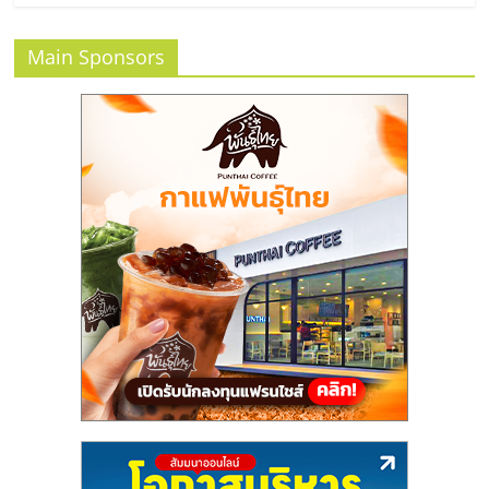
แฟ
รน
Main Sponsors
ไชส์
แฟ
รน
ไชส์
ขาย
หน้า
บ้าน