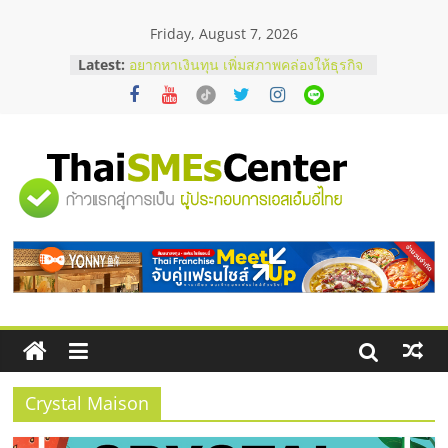
Skip
Friday, August 7, 2026
to
content
Latest:
อยากหาเงินทุน เพิ่มสภาพคล่องให้ธุรกิจ
เริ่มยังไงให้ผ่านฉลุย
สัมมนาออนไลน์ โอกาสบริหารสถานี
บริการน้ำมัน Shell
สัมมนาลงทุน แฟรนไชส์ยอนนี่
ThaiFranchise Meet Up จับคู่แฟรน
"ศูนย์
ไชส์ ครั้งที่ 8
ร้านเครื่องเสียงคุณภาพสูง พร้อม
โซลูชันระบบภาพและเสียง
รวม
บริษัท Cybersecurity ในไทยที่ไหนดี?
วิธีเลือกผู้ให้บริการให้คุ้มค่าและตอบ
โจทย์ธุรกิจ
ข้อมูล
ธุรกิจ
SME
Crystal Maison