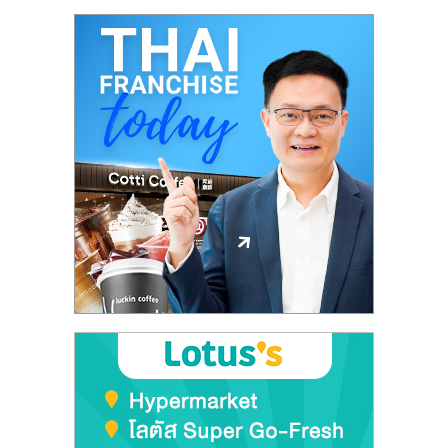
ศูนย์
รวม
แฟ
รน
ไชส์
พร้อม
ทำเล
สำหรับ