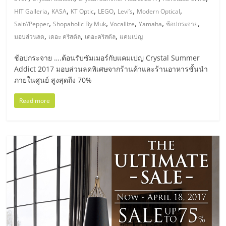
มอี
,
,
,
,
,
,
HIT Galleria
KASA
KT Optic
LEGO
Levi’s
Modern Optical
,
,
,
,
,
Salt//Pepper
Shopaholic By Muk
Vocallize
Yamaha
ช้อปกระจาย
ไทย,
,
,
,
มอบส่วนลด
เดอะ คริสตัล
เดอะคริสตัล
แคมเปญ
SMEs,
ช้อปกระจาย ….ต้อนรับซัมเมอร์กับแคมเปญ Crystal Summer
Addict 2017 มอบส่วนลดพิเศษจากร้านค้าและร้านอาหารชั้นนำ
ภายในศูนย์ สูงสุดถึง 70%
แฟ
Read more
รน
ไชส์,
ที่
ปรึกษา