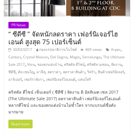
แฟ
รน
PR News
ไชส์,
“ ซีดีซี ” จัดหนักลดราคา เฟอร์นิเจอร์ไฮ
เอนด์ สูงสุด 75 เปอร์เซ็นต์
รวม
,
30/03/2017
กองบรรณาธิการเว็บไซต์
469 views
Arper
,
,
,
,
,
Cantori
Crystal Maison
Dal Segno
Magis
Serralunga
The Ultimate
แฟ
,
,
,
,
,
,
Sale 2017
Vitra
ของตกแต่งบ้าน
คริสตัล ดีไซน์
คริสตัล เมซอง
จัดงาน
,
,
,
,
,
,
,
ซีดีซี
ดัล เซนโญ
มาจีส
ลดราคา
ลดราคาสินค้า
วิทร้า
สินค้าเฟอร์นิเจอร์
,
,
,
รน
อาร์เปอร์
เซอร์ราลังกา
เฟอร์นิเจอร์ไฮเอนด์
แคนโทริ
คริสตัล ดีไซน์ เซ็นเตอร์ ( ซีดีซี ) จัดงาน ดิ อัลทิเมต เซล 2017
ไชส์
(The Ultimate Sale 2017) ลดราคาสินค้า เฟอร์นิเจอร์ไฮเอนด์
หลากดีไซน์ และของตกแต่งบ้านไม่ซ้ำใคร จากแบรนด์ชื่อดัง
มากมาย
ขาย
Read more