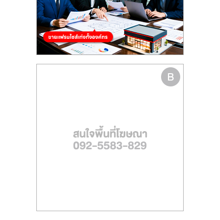
รน
ไชส์
ขาย
หน้า
บ้าน
ลงทุน
น้อย
คืน
ทุน
ไว,
ที่
ปรึกษา
การ
ลงทุน
และ
ขยาย
สา
ขา
แฟ