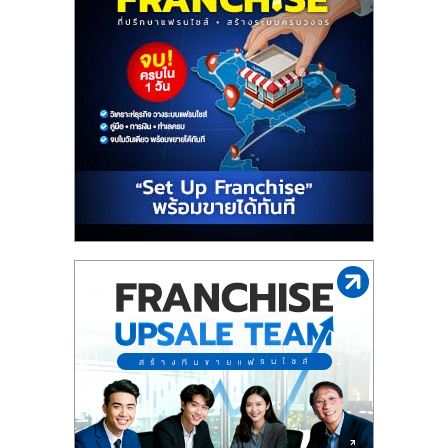
ไทย,
SMEs,
แฟ
รน
ไชส์,
ที่
ปรึกษา
แฟ
รน
ไชส์,
รวม
แฟ
รน
ไชส์
ขาย
แฟ
รน
ไชส์
แฟ