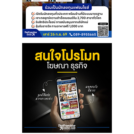
ลงทุน
และ
ขยาย
สา
ขา
แฟ
รน
ไชส์,