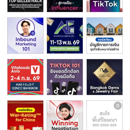
รน
ไชส์"