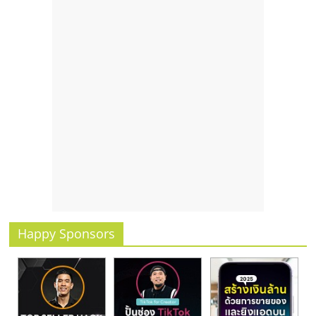
รน
ไชส์,
ศูนย์
รวม
แฟ
รน
ไชส์
พร้อม
ทำเล
สำหรับ
เปิด
ร้าน
ปรึกษา
ฟรี,
Happy Sponsors
บริการ
พัฒนา
ระบบ
แฟ