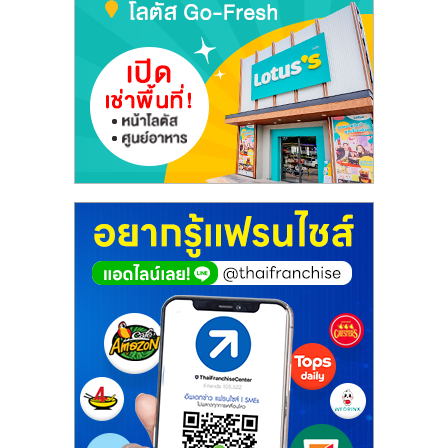
เปิด
ร้าน
ปรึกษา
ฟรี,
บริการ
พัฒนา
ระบบ
แฟ