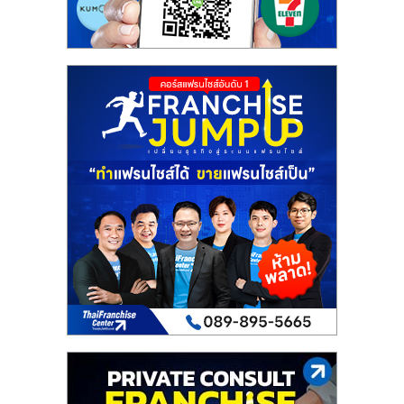
รน
ไชส์"
"ศูนย์
รวม
ข้อมูล
ธุรกิจ
SME
แห่ง
ประเทศไทย,
ThaiSMEsCenter,
รวม
ธุรกิจ
เอ
ส
เอ็
มอี