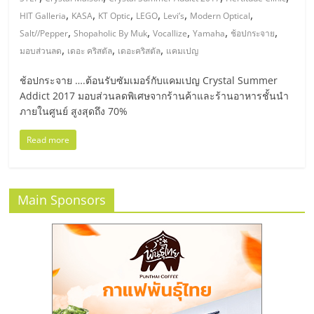
มอี
,
,
,
,
,
,
HIT Galleria
KASA
KT Optic
LEGO
Levi’s
Modern Optical
,
,
,
,
,
Salt//Pepper
Shopaholic By Muk
Vocallize
Yamaha
ช้อปกระจาย
ไทย,
,
,
,
มอบส่วนลด
เดอะ คริสตัล
เดอะคริสตัล
แคมเปญ
SMEs,
ช้อปกระจาย ….ต้อนรับซัมเมอร์กับแคมเปญ Crystal Summer
Addict 2017 มอบส่วนลดพิเศษจากร้านค้าและร้านอาหารชั้นนำ
ภายในศูนย์ สูงสุดถึง 70%
แฟ
Read more
รน
ไชส์,
Main Sponsors
ที่
ปรึกษา