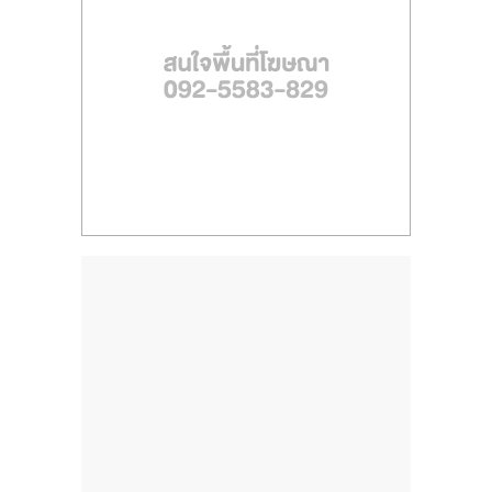
ไทย,
SMEs,
แฟ
รน
ไชส์,
ที่
ปรึกษา
แฟ
รน
ไชส์,
รวม
แฟ
รน
ไชส์
ขาย
แฟ
รน
ไชส์
แฟ