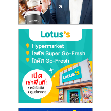
ลงทุน
และ
ขยาย
สา
ขา
แฟ
รน
ไชส์,