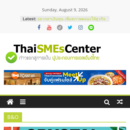
Skip
Sunday, August 9, 2026
to
บริษัท Cybersecurity ในไทยที่ไหนดี?
content
Latest:
วิธีเลือกผู้ให้บริการให้คุ้มค่าและตอบ
โจทย์ธุรกิจ
อยากหาเงินทุน เพิ่มสภาพคล่องให้ธุรกิจ
เริ่มยังไงให้ผ่านฉลุย
สัมมนาออนไลน์ โอกาสบริหารสถานี
บริการน้ำมัน Shell
"ศูนย์
สัมมนาลงทุน แฟรนไชส์ยอนนี่
ThaiFranchise Meet Up จับคู่แฟรน
ไชส์ ครั้งที่ 8
รวม
ร้านเครื่องเสียงคุณภาพสูง พร้อม
โซลูชันระบบภาพและเสียง
ข้อมูล
ธุรกิจ
SME
B&O