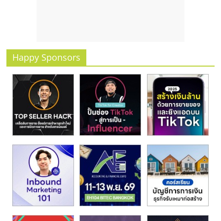
รน
ไชส์
ขาย
หน้า
บ้าน
Happy Sponsors
ลงทุน
น้อย
คืน
ทุน
ไว,
ที่
ปรึกษา
การ
ลงทุน
และ
ขยาย
สา
ขา
แฟ