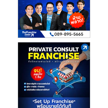
เปิด
ร้าน
ปรึกษา
ฟรี,
บริการ
พัฒนา
ระบบ
แฟ