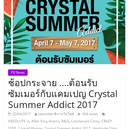
แห่ง
ประเทศไทย,
ThaiSMEsCenter,
รวม
ธุรกิจ
PR News
ช้อปกระจาย ….ต้อนรับ
เอ
ซัมเมอร์กับแคมเปญ Crystal
ส
Summer Addict 2017
เอ็
20/04/2017
กองบรรณาธิการเว็บไซต์
494 views
,
,
,
,
,
ABSOLUTE U
After You
Avarin
B&O
Cosmacare Clinic
CRAZY
,
,
,
,
STEP
Crystal Maison
Crystal Summer Addict 2017
Hertitude Clinic