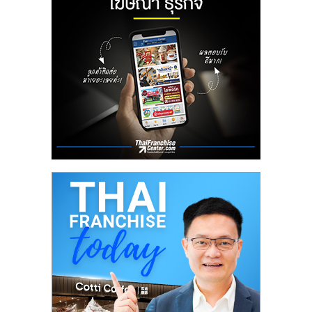
ลงทุน
น้อย
คืน
ทุน
ไว,
ที่
ปรึกษา
การ