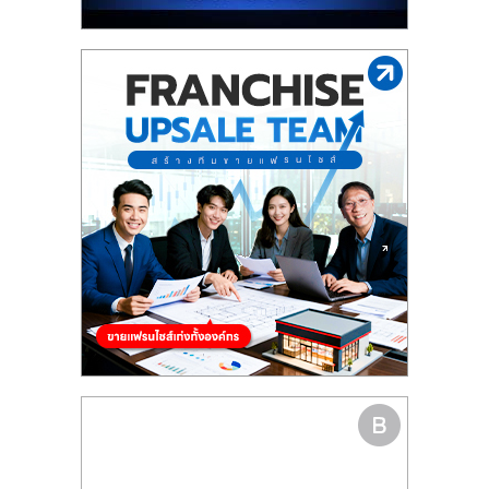
รน
ไชส์"
"ศูนย์
รวม
ข้อมูล
ธุรกิจ
SME
แห่ง
ประเทศไทย,
ThaiSMEsCenter,
รวม
ธุรกิจ
เอ
ส
เอ็
มอี