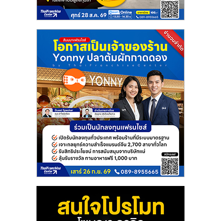
แฟ
รน
ไชส์
แฟ
รน
ไชส์
ขาย
หน้า
บ้าน