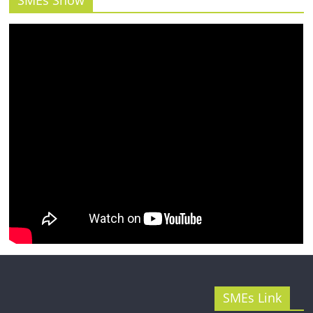
SMEs Show
รน
ไชส์"
SMEs Link