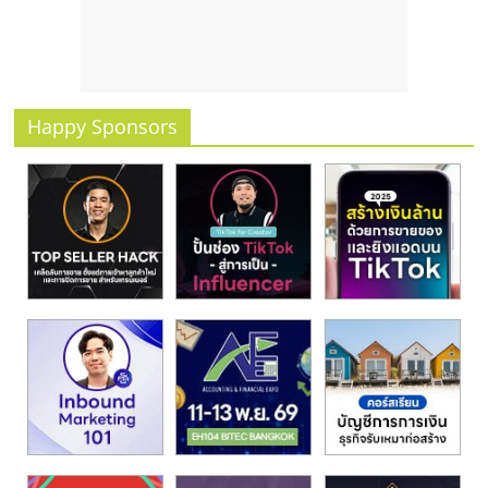
รน
ไชส์
ขาย
หน้า
บ้าน
Happy Sponsors
ลงทุน
น้อย
คืน
ทุน
ไว,
ที่
ปรึกษา
การ
ลงทุน
และ
ขยาย
สา
ขา
แฟ