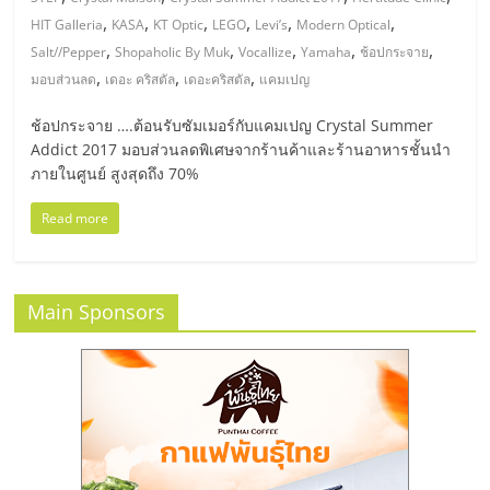
มอี
,
,
,
,
,
,
HIT Galleria
KASA
KT Optic
LEGO
Levi’s
Modern Optical
,
,
,
,
,
Salt//Pepper
Shopaholic By Muk
Vocallize
Yamaha
ช้อปกระจาย
ไทย,
,
,
,
มอบส่วนลด
เดอะ คริสตัล
เดอะคริสตัล
แคมเปญ
SMEs,
ช้อปกระจาย ….ต้อนรับซัมเมอร์กับแคมเปญ Crystal Summer
Addict 2017 มอบส่วนลดพิเศษจากร้านค้าและร้านอาหารชั้นนำ
ภายในศูนย์ สูงสุดถึง 70%
แฟ
Read more
รน
ไชส์,
Main Sponsors
ที่
ปรึกษา