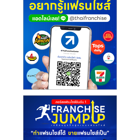
ศูนย์
รวม
แฟ
รน
ไชส์
พร้อม
ทำเล
สำหรับ