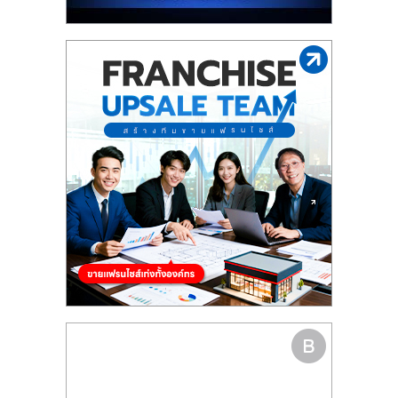
รน
ไชส์"
"ศูนย์
รวม
ข้อมูล
ธุรกิจ
SME
แห่ง
ประเทศไทย,
ThaiSMEsCenter,
รวม
ธุรกิจ
เอ
ส
เอ็
มอี