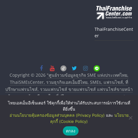
ThaiFranchiseCent
er
Copyright © 2026
"ศูนย์รวมข้อมูลธุรกิจ SME แห่งประเทศไทย,
ThaiSMEsCenter, รวมธุรกิจเอสเอ็มอีไทย, SMEs, แฟรนไชส์, ที่
ปรึกษาแฟรนไชส์, รวมแฟรนไชส์ ขายแฟรนไชส์ แฟรนไชส์ขายหน้า
บ้าน ลงทุนน้อย คืนทุนไว, ที่ปรึกษาการลงทุนและขยายสาขาแฟรน
ไทยเอสเอ็มอีเซ็นเตอร์ ใช้คุกกี้เพื่อให้ท่านได้รับประสบการณ์การใช้งานที่
ไชส์, ศูนย์รวมแฟรนไชส์ พร้อมทำเลสำหรับเปิดร้าน ปรึกษาฟรี,
ดียิ่งขึ้น
บริการพัฒนาระบบแฟรนไชส์"
. All rights reserved.
อ่านนโยบายคุ้มครองข้อมูลส่วนบุคคล (Privacy Policy)
และ
นโยบาย
คุกกี้ (Cookie Policy)
ตกลง