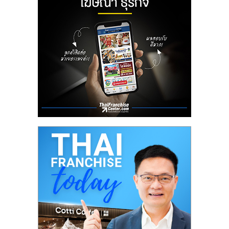
ลงทุน
น้อย
คืน
ทุน
ไว,
ที่
ปรึกษา
การ