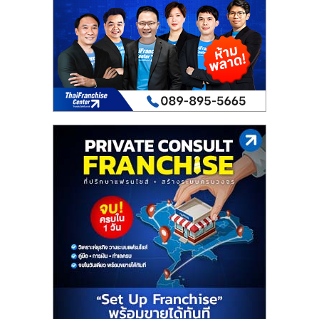
เปิด
ร้าน
ปรึกษา
ฟรี,
บริการ
พัฒนา
ระบบ
แฟ