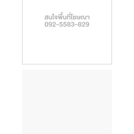
ไทย,
SMEs,
แฟ
รน
ไชส์,
ที่
ปรึกษา
แฟ
รน
ไชส์,
รวม
แฟ
รน
ไชส์
ขาย
แฟ
รน
ไชส์
แฟ