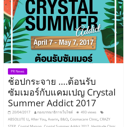
แห่ง
ประเทศไทย,
ThaiSMEsCenter,
รวม
ธุรกิจ
PR News
ช้อปกระจาย ….ต้อนรับ
เอ
ซัมเมอร์กับแคมเปญ Crystal
ส
Summer Addict 2017
เอ็
20/04/2017
กองบรรณาธิการเว็บไซต์
493 views
,
,
,
,
,
ABSOLUTE U
After You
Avarin
B&O
Cosmacare Clinic
CRAZY
,
,
,
,
STEP
Crystal Maison
Crystal Summer Addict 2017
Hertitude Clinic