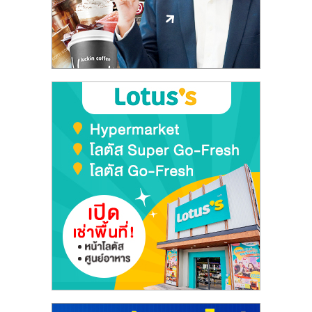
ลงทุน
และ
ขยาย
สา
ขา
แฟ
รน
ไชส์,