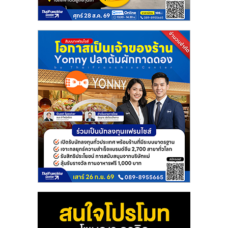
แฟ
รน
ไชส์
แฟ
รน
ไชส์
ขาย
หน้า
บ้าน