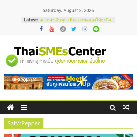
Skip
Saturday, August 8, 2026
to
content
Latest:
อยากหาเงินทุน เพิ่มสภาพคล่องให้ธุรกิจ
เริ่มยังไงให้ผ่านฉลุย
สัมมนาออนไลน์ โอกาสบริหารสถานี
บริการน้ำมัน Shell
สัมมนาลงทุน แฟรนไชส์ยอนนี่
ThaiFranchise Meet Up จับคู่แฟรน
"ศูนย์
ไชส์ ครั้งที่ 8
ร้านเครื่องเสียงคุณภาพสูง พร้อม
โซลูชันระบบภาพและเสียง
รวม
บริษัท Cybersecurity ในไทยที่ไหนดี?
วิธีเลือกผู้ให้บริการให้คุ้มค่าและตอบ
โจทย์ธุรกิจ
ข้อมูล
ธุรกิจ
SME
Salt//Pepper