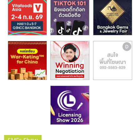
รน
ไชส์,
ศูนย์
รวม
แฟ
รน
ไชส์
พร้อม
ทำเล
สำหรับ
เปิด
ร้าน
ปรึกษา
ฟรี,
บริการ
พัฒนา
ระบบ
แฟ