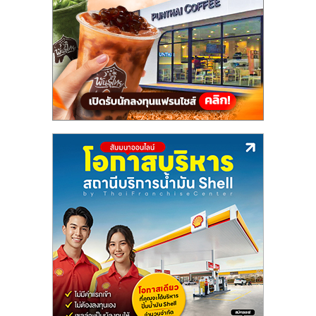
แฟ
รน
ไชส์,
รวม
แฟ
รน
ไชส์
ขาย