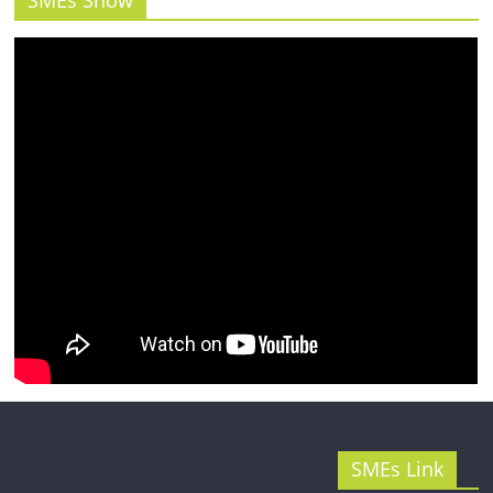
SMEs Show
รน
ไชส์"
SMEs Link