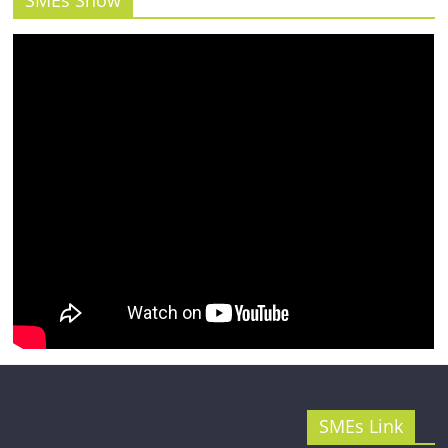
SMEs Show
รน
ไชส์"
SMEs Link