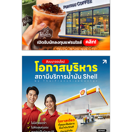
แฟ
รน
ไชส์,
รวม
แฟ
รน
ไชส์
ขาย