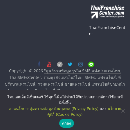
ThaiFranchiseCent
er
Copyright © 2026
"ศูนย์รวมข้อมูลธุรกิจ SME แห่งประเทศไทย,
ThaiSMEsCenter, รวมธุรกิจเอสเอ็มอีไทย, SMEs, แฟรนไชส์, ที่
ปรึกษาแฟรนไชส์, รวมแฟรนไชส์ ขายแฟรนไชส์ แฟรนไชส์ขายหน้า
บ้าน ลงทุนน้อย คืนทุนไว, ที่ปรึกษาการลงทุนและขยายสาขาแฟรน
ไทยเอสเอ็มอีเซ็นเตอร์ ใช้คุกกี้เพื่อให้ท่านได้รับประสบการณ์การใช้งานที่
ไชส์, ศูนย์รวมแฟรนไชส์ พร้อมทำเลสำหรับเปิดร้าน ปรึกษาฟรี,
ดียิ่งขึ้น
บริการพัฒนาระบบแฟรนไชส์"
. All rights reserved.
อ่านนโยบายคุ้มครองข้อมูลส่วนบุคคล (Privacy Policy)
และ
นโยบาย
คุกกี้ (Cookie Policy)
ตกลง