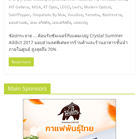
มอี
,
,
,
,
,
,
HIT Galleria
KASA
KT Optic
LEGO
Levi’s
Modern Optical
,
,
,
,
,
Salt//Pepper
Shopaholic By Muk
Vocallize
Yamaha
ช้อปกระจาย
ไทย,
,
,
,
มอบส่วนลด
เดอะ คริสตัล
เดอะคริสตัล
แคมเปญ
SMEs,
ช้อปกระจาย ….ต้อนรับซัมเมอร์กับแคมเปญ Crystal Summer
Addict 2017 มอบส่วนลดพิเศษจากร้านค้าและร้านอาหารชั้นนำ
ภายในศูนย์ สูงสุดถึง 70%
แฟ
Read more
รน
ไชส์,
Main Sponsors
ที่
ปรึกษา