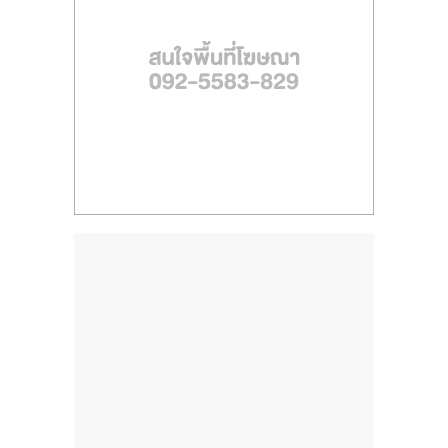
ไทย,
SMEs,
แฟ
รน
ไชส์,
ที่
ปรึกษา
แฟ
รน
ไชส์,
รวม
แฟ
รน
ไชส์
ขาย
แฟ
รน
ไชส์
แฟ