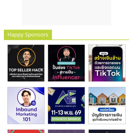
รน
ไชส์
ขาย
หน้า
บ้าน
Happy Sponsors
ลงทุน
น้อย
คืน
ทุน
ไว,
ที่
ปรึกษา
การ
ลงทุน
และ
ขยาย
สา
ขา
แฟ