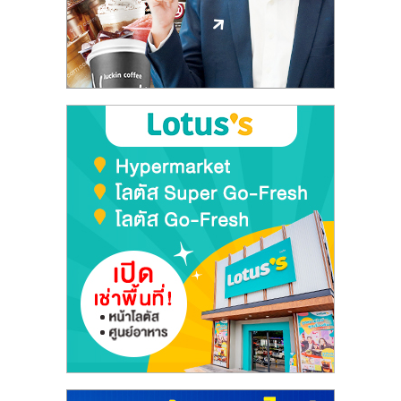
ลงทุน
และ
ขยาย
สา
ขา
แฟ
รน
ไชส์,