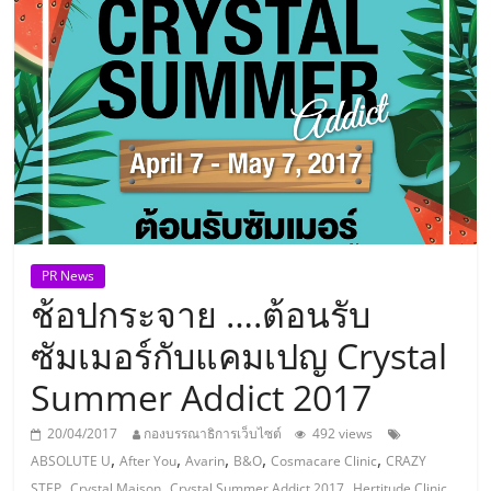
แห่ง
ประเทศไทย,
ThaiSMEsCenter,
รวม
ธุรกิจ
PR News
ช้อปกระจาย ….ต้อนรับ
เอ
ซัมเมอร์กับแคมเปญ Crystal
ส
Summer Addict 2017
เอ็
20/04/2017
กองบรรณาธิการเว็บไซต์
492 views
,
,
,
,
,
ABSOLUTE U
After You
Avarin
B&O
Cosmacare Clinic
CRAZY
,
,
,
,
STEP
Crystal Maison
Crystal Summer Addict 2017
Hertitude Clinic