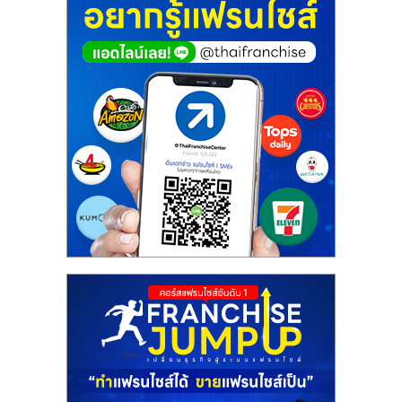
ศูนย์
รวม
แฟ
รน
ไชส์
พร้อม
ทำเล
สำหรับ