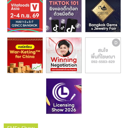
รน
ไชส์,
ศูนย์
รวม
แฟ
รน
ไชส์
พร้อม
ทำเล
สำหรับ
เปิด
ร้าน
ปรึกษา
ฟรี,
บริการ
พัฒนา
ระบบ
แฟ