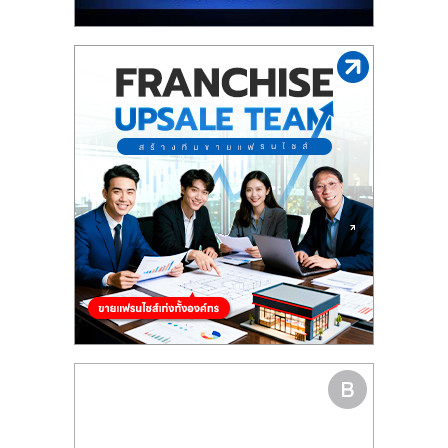
รน
ไชส์"
"ศูนย์
รวม
ข้อมูล
ธุรกิจ
SME
แห่ง
ประเทศไทย,
ThaiSMEsCenter,
รวม
ธุรกิจ
เอ
ส
เอ็
มอี