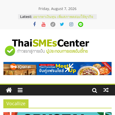
Skip
Friday, August 7, 2026
to
content
Latest:
อยากหาเงินทุน เพิ่มสภาพคล่องให้ธุรกิจ
เริ่มยังไงให้ผ่านฉลุย
สัมมนาออนไลน์ โอกาสบริหารสถานี
บริการน้ำมัน Shell
สัมมนาลงทุน แฟรนไชส์ยอนนี่
ThaiFranchise Meet Up จับคู่แฟรน
"ศูนย์
ไชส์ ครั้งที่ 8
ร้านเครื่องเสียงคุณภาพสูง พร้อม
โซลูชันระบบภาพและเสียง
รวม
บริษัท Cybersecurity ในไทยที่ไหนดี?
วิธีเลือกผู้ให้บริการให้คุ้มค่าและตอบ
โจทย์ธุรกิจ
ข้อมูล
ธุรกิจ
SME
Vocallize