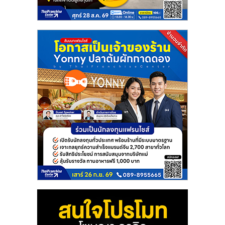
แฟ
รน
ไชส์
แฟ
รน
ไชส์
ขาย
หน้า
บ้าน