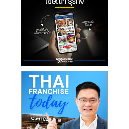
ลงทุน
น้อย
คืน
ทุน
ไว,
ที่
ปรึกษา
การ