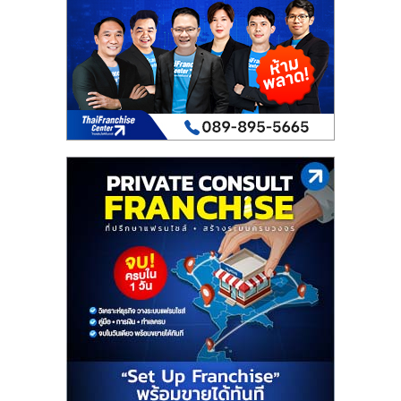
เปิด
ร้าน
ปรึกษา
ฟรี,
บริการ
พัฒนา
ระบบ
แฟ