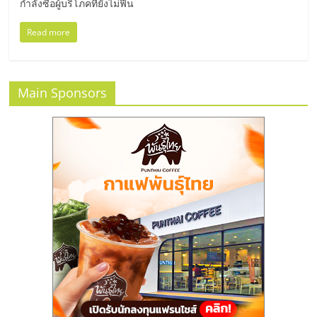
แฟ
กำลังซื้อผู้บริโภคที่ยังไม่ฟื้น
รน
Read more
ไชส์
Main Sponsors
แฟ
รน
ไชส์
ขาย
หน้า
บ้าน