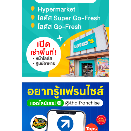
เปิด
ร้าน
ปรึกษา
ฟรี,
บริการ
พัฒนา
ระบบ
แฟ