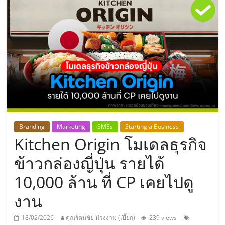
แห่ง
ประเทศไทย,
ThaiSMEsCenter,
รวม
ธุรกิจ
Branding
Marketing
SMEs
Starting a Business
Kitchen Origin โมเดลธุรกิจ
เอ
ข้าวกล่องญี่ปุ่น รายได้
ส
10,000 ล้าน ที่ CP เคยไปดู
งาน
เอ็
18/02/2026
คุณรัตนชัย ม่วงงาม (เปี๊ยก)
239 views