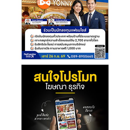
ลงทุน
และ
ขยาย
สา
ขา
แฟ
รน
ไชส์,