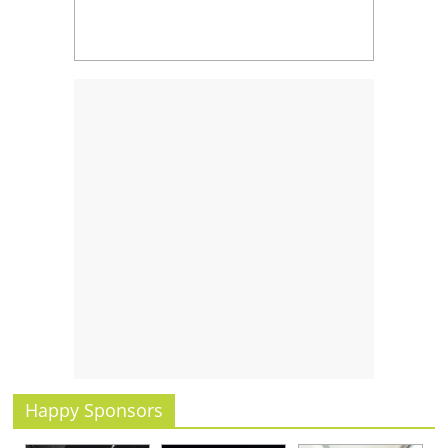
รน
ไชส์,
ศูนย์
รวม
แฟ
รน
ไชส์
พร้อม
ทำเล
สำหรับ
เปิด
ร้าน
ปรึกษา
ฟรี,
บริการ
พัฒนา
ระบบ
Happy Sponsors
แฟ