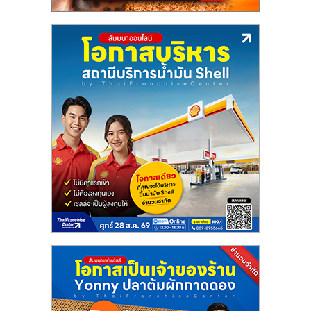
ลงทุน
น้อย
คืน
ทุน
ไว,
ที่
ปรึกษา
การ