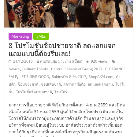
แฟ
รน
ไชส์,
Marketing
SMEs
8 โปรโมชั่นช็อปช่วยชาติ ลดแลกแจก
รวม
แถมแบบนี้ต้องรีบเลย!
21/12/2016
คุณรัตนชัย ม่วงงาม (เปี๊ยก)
920 views
แฟ
,
,
,
Advice
Brilliant Thanks
Central Season of Giving 2017
CLEARANCE
,
,
,
,
SALE
LET’S GIVE GOOD
RobinsOn Gifts 2017
ShopAt24.com
ค้า
รน
,
,
,
,
,
ปลีก
ช็อปช่วยชาติ
ช้อปเพื่อชาติ
ลดราคามือถือ
ลดแลกแจกแถม
โปรโม
,
,
ชั่น
โปรโมชั่นช็อปช่วยชาติ
โฮมโปร
ไชส์
มาตรการช็อปช่วยชาติ ที่เริ่มกันมาตั้งแต่ 14 ธ.ค.2559 และมีต่อ
เนื่องไปจนถึง 31 ธ.ค. 2559 ศูนย์วิจัยกสิกรไทยประเมินว่าะเป็น
ขาย
โอกาสให้กับบรรดาผู้ประกอบการค้าปลีก ร้านอาหาร และธุรกิจ
บริการที่จดทะเบียนอยู่ในระบบ อาศัยช่วงเวลาดังกล่าวเพิ่มยอด
ขายให้กับธุรกิจ จากที่ก่อนหน้านี้ภาคธุรกิจเผชิญแรงกดดันจาก