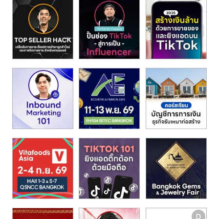
รน
ไชส์"