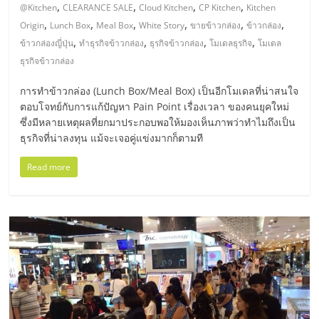
มอี
,
,
,
,
@Kitchen
CLEARANCE SALE
Cloud Kitchen
CP Kitchen
Kitchen
,
,
,
,
,
,
Origin
Lunch Box
Meal Box
White Story
ขายข้าวกล่อง
ข้าวกล่อง
ไทย,
,
,
,
,
ข้าวกล่องญี่ปุ่น
ทำธุรกิจข้าวกล่อง
ธุรกิจข้าวกล่อง
โมเดลธุรกิจ
โมเดล
ธุรกิจข้าวกล่อง
SMEs,
การทำข้าวกล่อง (Lunch Box/Meal Box) เป็นอีกโมเดลที่น่าสนใจ
ตอบโจทย์กับการแก้ปัญหา Pain Point เรื่องเวลา ของคนยุคใหม่
แฟ
ซึ่งมีหลายเหตุผลที่ยกมาประกอบพอให้มองเห็นภาพว่าทำไมถึงเป็น
ธุรกิจที่น่าลงทุน แม้จะเจอคู่แข่งมากก็ตามที
รน
Read more
ไชส์,
ที่
ปรึกษา