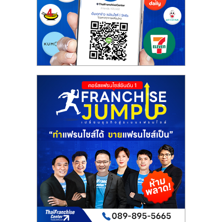
รน
ไชส์"
"ศูนย์
รวม
ข้อมูล
ธุรกิจ
SME
แห่ง
ประเทศไทย,
ThaiSMEsCenter,
รวม
ธุรกิจ
เอ
ส
เอ็
มอี