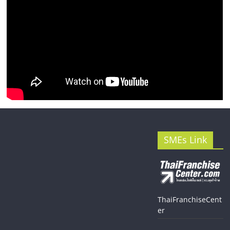
SMEs Link
ThaiFranchiseCent
er