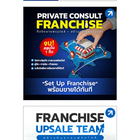
ไทย,
SMEs,
แฟ
รน
ไชส์,
ที่
ปรึกษา
แฟ
รน
ไชส์,
รวม
แฟ
รน
ไชส์
ขาย
แฟ
รน
ไชส์
แฟ