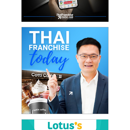
ศูนย์
รวม
แฟ
รน
ไชส์
พร้อม
ทำเล
สำหรับ