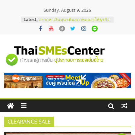
Skip
Sunday, August 9, 2026
to
content
Latest:
อยากหาเงินทุน เพิ่มสภาพคล่องให้ธุรกิจ
เริ่มยังไงให้ผ่านฉลุย
สัมมนาออนไลน์ โอกาสบริหารสถานี
บริการน้ำมัน Shell
สัมมนาลงทุน แฟรนไชส์ยอนนี่
ThaiFranchise Meet Up จับคู่แฟรน
"ศูนย์
ไชส์ ครั้งที่ 8
ร้านเครื่องเสียงคุณภาพสูง พร้อม
โซลูชันระบบภาพและเสียง
รวม
บริษัท Cybersecurity ในไทยที่ไหนดี?
วิธีเลือกผู้ให้บริการให้คุ้มค่าและตอบ
โจทย์ธุรกิจ
ข้อมูล
ธุรกิจ
SME
CLEARANCE SALE