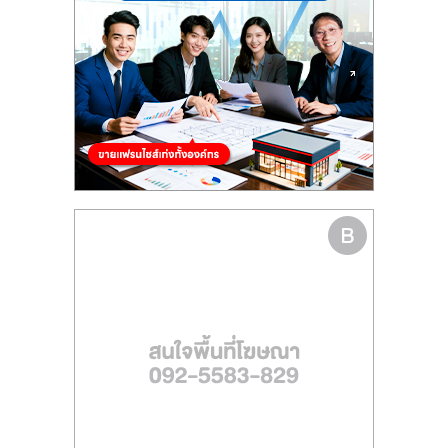
รน
ไชส์
ขาย
หน้า
บ้าน
ลงทุน
น้อย
คืน
ทุน
ไว,
ที่
ปรึกษา
การ
ลงทุน
และ
ขยาย
สา
ขา
แฟ