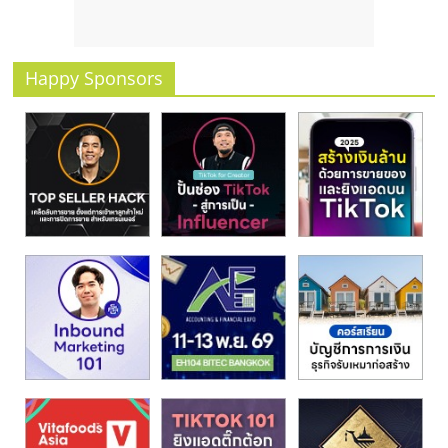
รน
ไชส์
ขาย
Happy Sponsors
หน้า
บ้าน
ลงทุน
น้อย
คืน
ทุน
ไว,
ที่
ปรึกษา
การ
ลงทุน
และ
ขยาย
สา
ขา
แฟ