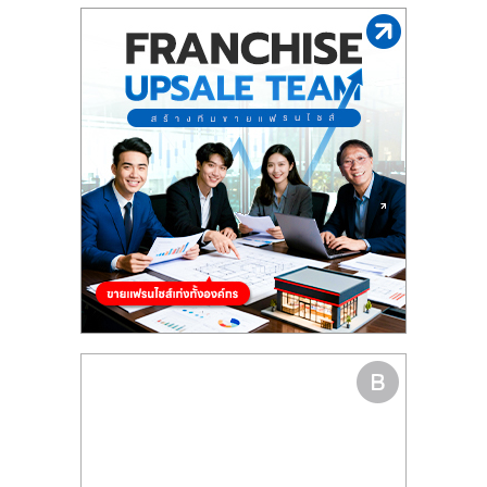
รน
ไชส์"
"ศูนย์
รวม
ข้อมูล
ธุรกิจ
SME
แห่ง
ประเทศไทย,
ThaiSMEsCenter,
รวม
ธุรกิจ
เอ
ส
เอ็
มอี