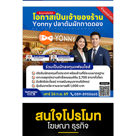
แฟ
รน
ไชส์
แฟ
รน
ไชส์
ขาย
หน้า
บ้าน