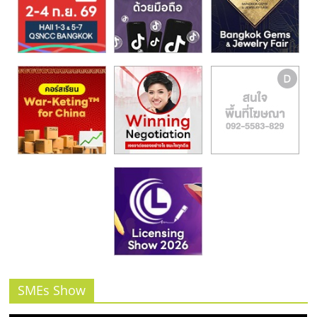
รน
ไชส์,
ศูนย์
รวม
แฟ
รน
ไชส์
พร้อม
ทำเล
สำหรับ
เปิด
ร้าน
ปรึกษา
ฟรี,
บริการ
พัฒนา
ระบบ
SMEs Show
แฟ