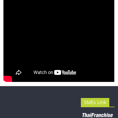
รน
ไชส์"
SMEs Link