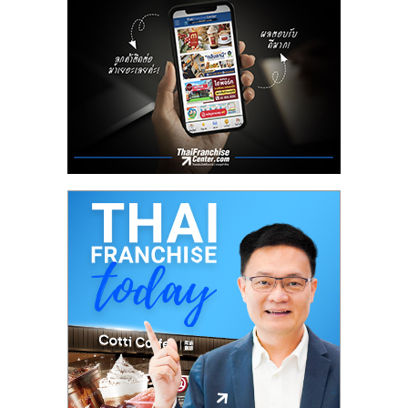
ลงทุน
น้อย
คืน
ทุน
ไว,
ที่
ปรึกษา
การ