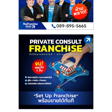
เปิด
ร้าน
ปรึกษา
ฟรี,
บริการ
พัฒนา
ระบบ
แฟ