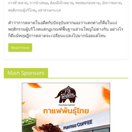
มอี
,
,
,
,
,
การทำตลาด
การนำเสนอ
ต้องมีเป้าหมาย
ทดสอบก่อนขาย
นักการตลาด
,
พฤติกรรมผู้บริโภค
อย่าสวนกระแส
ไทย,
คำว่าการตลาดในอดีตกับปัจจุบันหากมองว่าแตกต่างก็คือในแง่
พฤติกรรมผู้บริโภคแต่กฏเกณฑ์พื้นฐานส่วนใหญ่ไม่ต่างกัน อย่างไร
SMEs,
ก็ดีแม้ทฤษฏีการตลาดจะเปลี่ยนแปลงไปมากน้อยแค่ไหน
แฟ
Read more
รน
Main Sponsors
ไชส์,
ที่
ปรึกษา