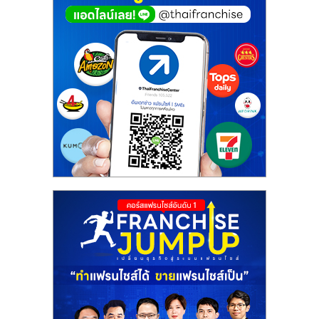
ศูนย์
รวม
แฟ
รน
ไชส์
พร้อม
ทำเล
สำหรับ