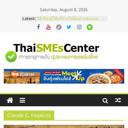
Skip
Saturday, August 8, 2026
to
content
Latest:
บริษัท Cybersecurity ในไทยที่ไหนดี?
วิธีเลือกผู้ให้บริการให้คุ้มค่าและตอบ
โจทย์ธุรกิจ
อยากหาเงินทุน เพิ่มสภาพคล่องให้ธุรกิจ
เริ่มยังไงให้ผ่านฉลุย
สัมมนาออนไลน์ โอกาสบริหารสถานี
"ศูนย์
บริการน้ำมัน Shell
สัมมนาลงทุน แฟรนไชส์ยอนนี่
ThaiFranchise Meet Up จับคู่แฟรน
รวม
ไชส์ ครั้งที่ 8
ร้านเครื่องเสียงคุณภาพสูง พร้อม
โซลูชันระบบภาพและเสียง
ข้อมูล
ธุรกิจ
SME
Claude C. Hopkins