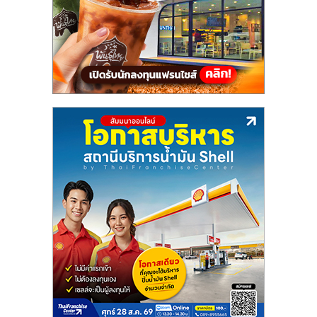
แฟ
รน
ไชส์,
รวม
แฟ
รน
ไชส์
ขาย