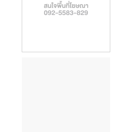
ไทย,
SMEs,
แฟ
รน
ไชส์,
ที่
ปรึกษา
แฟ
รน
ไชส์,
รวม
แฟ
รน
ไชส์
ขาย
แฟ
รน
ไชส์
แฟ