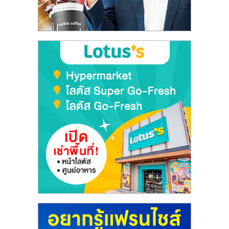
ลงทุน
และ
ขยาย
สา
ขา
แฟ
รน
ไชส์,