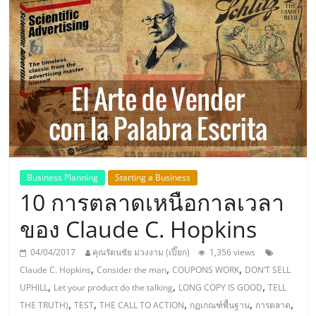
แห่ง
ประเทศไทย,
ThaiSMEsCenter,
รวม
ธุรกิจ
Business Planning
Starting a Business
10 การตลาดเหนือกาลเวลา
เอ
ของ Claude C. Hopkins
ส
04/04/2017
คุณรัตนชัย ม่วงงาม (เปี๊ยก)
1,356 views
,
,
,
Claude C. Hopkins
Consider the man
COUPONS WORK
DON’T SELL
เอ็
,
,
,
UPHILL
Let your product do the talking
LONG COPY IS GOOD
TELL
,
,
,
,
,
THE TRUTH)
TEST
THE CALL TO ACTION
กฏเกณฑ์พื้นฐาน
การตลาด