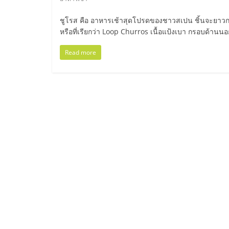
ไทย,
SMEs,
ชูโรส คือ อาหารเช้าสุดโปรดของชาวสเปน ชิ้นจะยาวกว่า
หรือที่เรียกว่า Loop Churros เนื้อแป้งเบา กรอบด้านน
แฟ
Read more
รน
ไชส์,
ที่
ปรึกษา
แฟ
รน