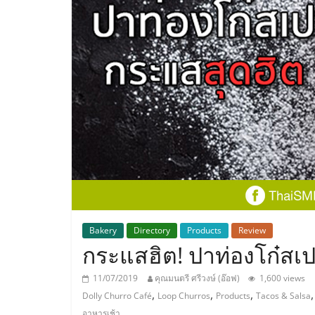
ประเทศไทย,
ThaiSMEsCenter
รวม
ธุรกิจ
เอ
ส
เอ็
Bakery
Directory
Products
Review
กระแสฮิต! ปาท่องโก๋สเ
มอี
11/07/2019
คุณมนตรี ศรีวงษ์ (อ๊อฟ)
1,600 views
,
,
,
Dolly Churro Café
Loop Churros
Products
Tacos & Salsa
อาหารเช้า