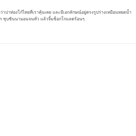
ปาท่องโก๋ไทยที่เราคุ้นเคย และมีเอกลักษณ์อยู่ตรงรูปร่างเหมือนหยดน้ำ
อก ชุบซินนามอนจนทั่ว แล้วจิ้มช็อกโกแลตร้อนๆ