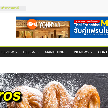
บริหารสถานี
์ยอนนี่
p จับคู่แฟรน
สูง พร้อม
สียง
ในไทยที่ไหนดี?
้คุ้มค่าและตอบ
REVIEW
DESIGN
MARKETING
PR NEWS
CONT
าพคล่องให้ธุรกิจ