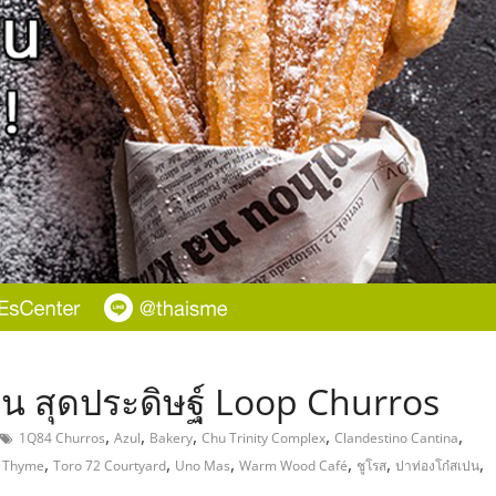
,
ปน สุดประดิษฐ์ Loop Churros
,
,
,
,
,
1Q84 Churros
Azul
Bakery
Chu Trinity Complex
Clandestino Cantina
,
,
,
,
,
,
,
Thyme
Toro 72 Courtyard
Uno Mas
Warm Wood Café
ชูโรส
ปาท่องโก๋สเปน