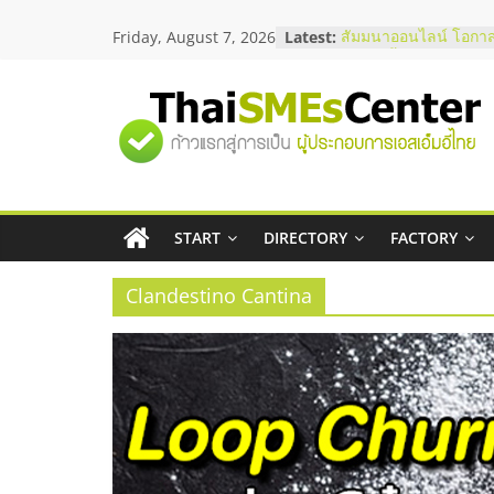
Skip
Friday, August 7, 2026
Latest:
สัมมนาออนไลน์ โอกาส
to
บริการน้ำมัน Shell
content
สัมมนาลงทุน แฟรนไชส
ThaiFranchise Meet U
"ศูนย์
ไชส์ ครั้งที่ 8
ร้านเครื่องเสียงคุณภาพ
โซลูชันระบบภาพและเ
รวม
บริษัท Cybersecurity 
วิธีเลือกผู้ให้บริการให
โจทย์ธุรกิจ
START
DIRECTORY
FACTORY
ข้อมูล
อยากหาเงินทุน เพิ่มสภ
เริ่มยังไงให้ผ่านฉลุย
Clandestino Cantina
ธุรกิจ
SME
แห่ง