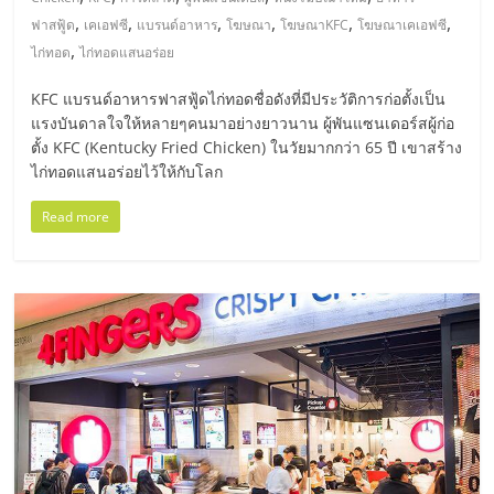
มอี
,
,
,
,
,
,
ฟาสฟู้ด
เคเอฟซี
แบรนด์อาหาร
โฆษณา
โฆษณาKFC
โฆษณาเคเอฟซี
,
ไก่ทอด
ไก่ทอดแสนอร่อย
ไทย,
KFC แบรนด์อาหารฟาสฟู้ดไก่ทอดชื่อดังที่มีประวัติการก่อตั้งเป็น
SMEs,
แรงบันดาลใจให้หลายๆคนมาอย่างยาวนาน ผู้พันแซนเดอร์สผู้ก่อ
ตั้ง KFC (Kentucky Fried Chicken) ในวัยมากกว่า 65 ปี เขาสร้าง
ไก่ทอดแสนอร่อยไว้ให้กับโลก
แฟ
Read more
รน
ไชส์,
ที่
ปรึกษา