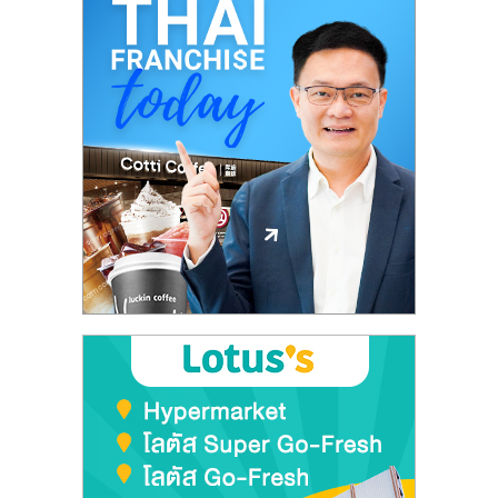
ไทย,
SMEs,
แฟ
รน
ไชส์,
ที่
ปรึกษา
แฟ
รน
ไชส์,
รวม
แฟ
รน
ไชส์
ขาย
แฟ
รน
ไชส์
แฟ