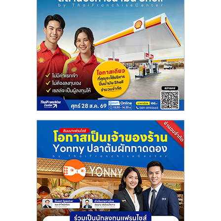
เปิด
ร้าน
ปรึกษา
ฟรี,
บริการ
พัฒนา
ระบบ
แฟ