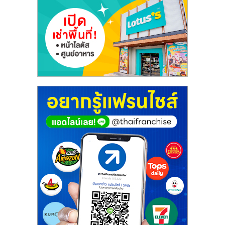
รน
ไชส์
ขาย
หน้า
บ้าน
ลงทุน
น้อย
คืน
ทุน
ไว,
ที่
ปรึกษา
การ
ลงทุน
และ
ขยาย
สา
ขา
แฟ