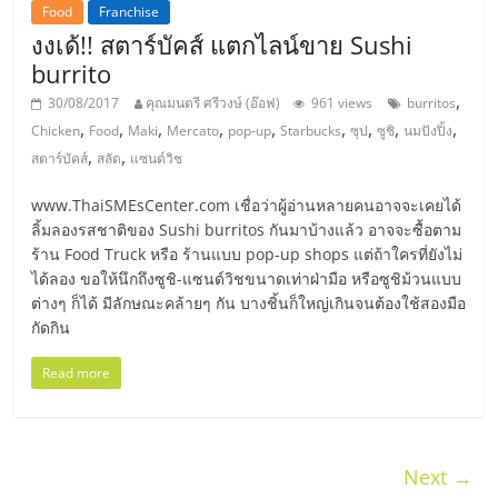
Food
Franchise
ลงทุน
งงเด้!! สตาร์บัคส์ แตกไลน์ขาย Sushi
burrito
และ
,
30/08/2017
คุณมนตรี ศรีวงษ์ (อ๊อฟ)
961 views
burritos
,
,
,
,
,
,
,
,
,
Chicken
Food
Maki
Mercato
pop-up
Starbucks
ซุป
ซูชิ
นมปังปิ้ง
ขยาย
,
,
สตาร์บัคส์
สลัด
แซนด์วิช
www.ThaiSMEsCenter.com เชื่อว่าผู้อ่านหลายคนอาจจะเคยได้
สา
ลิ้มลองรสชาติของ Sushi burritos กันมาบ้างแล้ว อาจจะซื้อตาม
ร้าน Food Truck หรือ ร้านแบบ pop-up shops แต่ถ้าใครที่ยังไม่
ขา
ได้ลอง ขอให้นึกถึงซูชิ-แซนด์วิชขนาดเท่าฝ่ามือ หรือซูชิม้วนแบบ
ต่างๆ ก็ได้ มีลักษณะคล้ายๆ กัน บางชิ้นก็ใหญ่เกินจนต้องใช้สองมือ
กัดกิน
แฟ
Read more
รน
ไชส์,
Next →