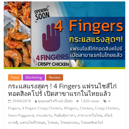
แฟ
รน
ไชส์
แฟ
รน
ไชส์
Food
Marketing
Review
กระแสแรงสุดๆ ! 4 Fingers แฟรนไชส์ไก่
ขาย
ทอดสิงคโปร์ เปิดสาขาแรกในไทยแล้ว
29/04/2018
คุณมนตรี ศรีวงษ์ (อ๊อฟ)
1,820 views
4
หน้า
,
,
,
,
,
Fingers
4 Fingers Crispy Chicken
4Fingers
Chicken
Crispy Chicken
,
,
,
,
Steen Puggaard
กระแสแรง
กินอิ่มคุ้มราคา
สาขาแรกในไทย
สไตล์
บ้าน
,
,
,
,
เกาหลี
แฟรนไชส์ไก่ทอด
ไก่ทอด
ไก่ทอดกรอบ
ไก่ทอดสิงคโปร์