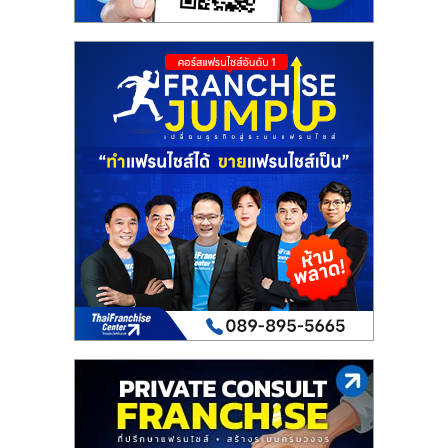
รน
ไชส์,
ศูนย์
รวม
แฟ
รน
ไชส์
พร้อม
ทำเล
สำหรับ
เปิด
ร้าน
ปรึกษา
ฟรี,
บริการ
พัฒนา
ระบบ
แฟ