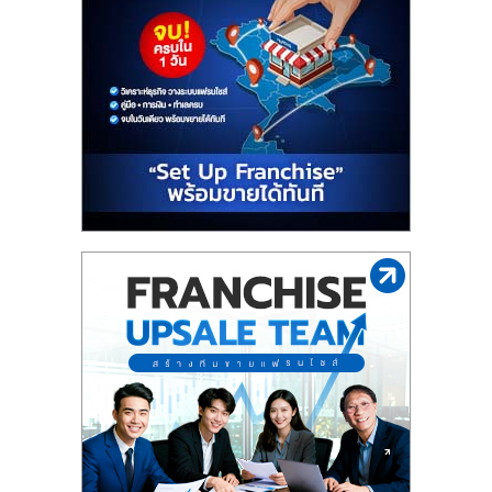
รน
ไชส์"