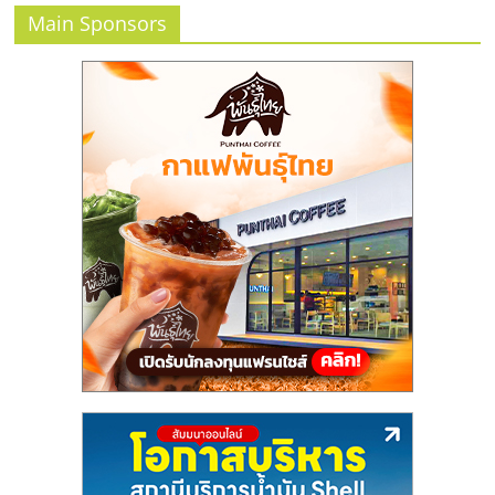
ศูนย์
Main Sponsors
รวม
แฟ
รน
ไชส์
พร้อม
ทำเล
สำหรับ