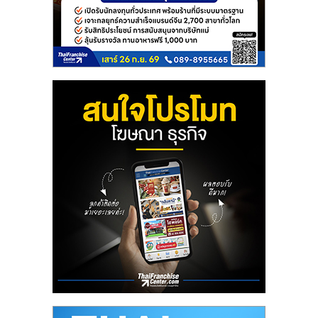
รน
ไชส์"
"ศูนย์
รวม
ข้อมูล
ธุรกิจ
SME
แห่ง
ประเทศไทย,
ThaiSMEsCenter,
รวม
ธุรกิจ
เอ
ส
เอ็
มอี