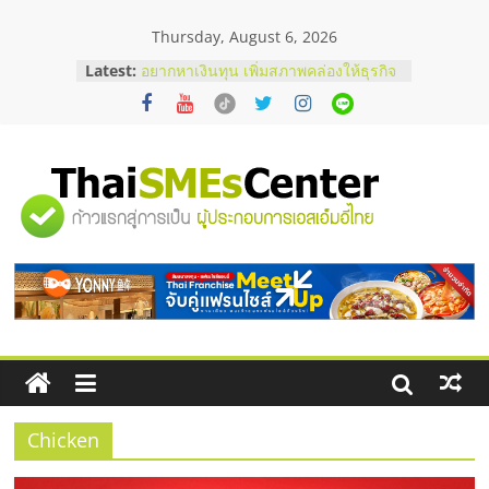
Skip
Thursday, August 6, 2026
to
content
Latest:
อยากหาเงินทุน เพิ่มสภาพคล่องให้ธุรกิจ
เริ่มยังไงให้ผ่านฉลุย
สัมมนาออนไลน์ โอกาสบริหารสถานี
บริการน้ำมัน Shell
สัมมนาลงทุน แฟรนไชส์ยอนนี่
ThaiFranchise Meet Up จับคู่แฟรน
"ศูนย์
ไชส์ ครั้งที่ 8
ร้านเครื่องเสียงคุณภาพสูง พร้อม
โซลูชันระบบภาพและเสียง
รวม
บริษัท Cybersecurity ในไทยที่ไหนดี?
วิธีเลือกผู้ให้บริการให้คุ้มค่าและตอบ
โจทย์ธุรกิจ
ข้อมูล
ธุรกิจ
SME
Chicken