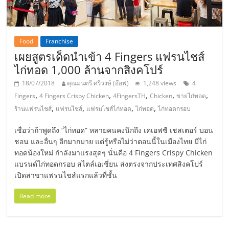
แฟ
รน
Food
Franchise
ไชส์,
เผยสูตรเด็ดนำเข้า 4 Fingers แฟรนไชส์
ไก่ทอด 1,000 ล้านจากสิงคโปร์
รวม
18/07/2018
คุณมนตรี ศรีวงษ์ (อ๊อฟ)
1,248 views
4
,
,
,
,
,
Fingers
4 Fingers Crispy Chicken
4FingersTH
Chicken
ขายไก่ทอด
แฟ
,
,
,
,
ร้านแฟรนไชส์
แฟรนไชส์
แฟรนไชส์ไก่ทอด
ไก่ทอด
ไก่ทอดกรอบ
เชื่อว่าถ้าพูดถึง “ไก่ทอด” หลายคนคงนึกถึง เคเอฟซี เชสเตอร์ บอน
รน
ชอน และอื่นๆ อีกมากมาย แต่รู้หรือไม่ว่าตอนนี้ในเมืองไทย มีไก่
ทอดน้องใหม่ กำลังมาแรงสุดๆ นั่นคือ 4 Fingers Crispy Chicken
ไชส์
แบรนด์ไก่ทอดกรอบ สไตล์เอเชี่ยน ส่งตรงจากประเทศสิงคโปร์
เปิดสาขาแฟรนไชส์แรกแล้วที่ชั้น
ขาย
Read more