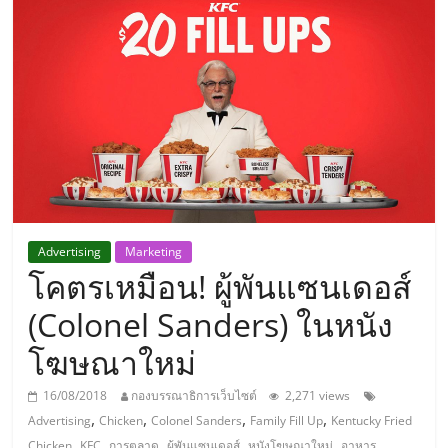
แห่ง
ประเทศไทย,
ThaiSMEsCenter,
รวม
ธุรกิจ
Advertising
Marketing
โคตรเหมือน! ผู้พันแซนเดอส์
เอ
(Colonel Sanders) ในหนัง
ส
โฆษณาใหม่
เอ็
16/08/2018
กองบรรณาธิการเว็บไซต์
2,271 views
,
,
,
,
Advertising
Chicken
Colonel Sanders
Family Fill Up
Kentucky Fried
,
,
,
,
,
Chicken
KFC
การตลาด
ผู้พันแซนเดอส์
หนังโฆษณาใหม่
อาหาร