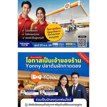
ลงทุน
น้อย
คืน
ทุน
ไว,
ที่
ปรึกษา
การ