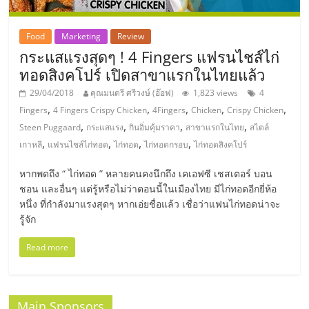
แฟ
รน
Food
Marketing
Review
กระแสแรงสุดๆ ! 4 Fingers แฟรนไชส์ไก่
ไชส์,
ทอดสิงคโปร์ เปิดสาขาแรกในไทยแล้ว
29/04/2018
คุณมนตรี ศรีวงษ์ (อ๊อฟ)
1,823 views
4
รวม
,
,
,
,
,
Fingers
4 Fingers Crispy Chicken
4Fingers
Chicken
Crispy Chicken
,
,
,
,
Steen Puggaard
กระแสแรง
กินอิ่มคุ้มราคา
สาขาแรกในไทย
สไตล์
,
,
,
,
แฟ
เกาหลี
แฟรนไชส์ไก่ทอด
ไก่ทอด
ไก่ทอดกรอบ
ไก่ทอดสิงคโปร์
หากพดถึง “ ไก่ทอด ” หลายคนคงนึกถึง เคเอฟซี เชสเตอร์ บอน
รน
ชอน และอื่นๆ แต่รู้หรือไม่ว่าตอนนี้ในเมืองไทย มีไก่ทอดอีกยี่ห้อ
หนึ่ง ที่กำลังมาแรงสุดๆ หากเอ่ยชื่อแล้ว เชื่อว่าแฟนไก่ทอดน่าจะ
รู้จัก
ไชส์
Read more
ขาย
Main Sponsors