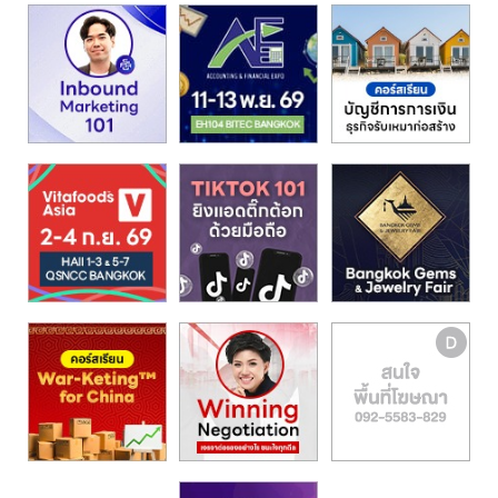
รน
ไชส์"