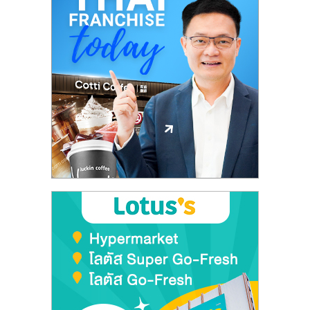
ศูนย์
รวม
แฟ
รน
ไชส์
พร้อม
ทำเล
สำหรับ