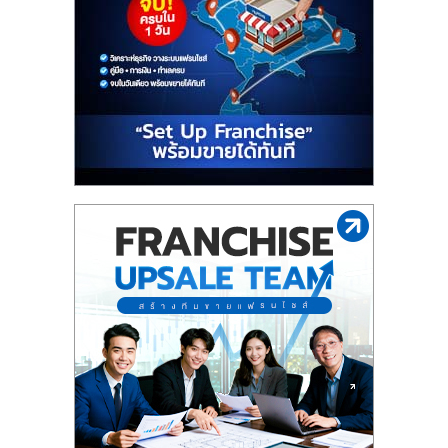
ไทย,
SMEs,
แฟ
รน
ไชส์,
ที่
ปรึกษา
แฟ
รน
ไชส์,
รวม
แฟ
รน
ไชส์
ขาย
แฟ
รน
ไชส์
แฟ