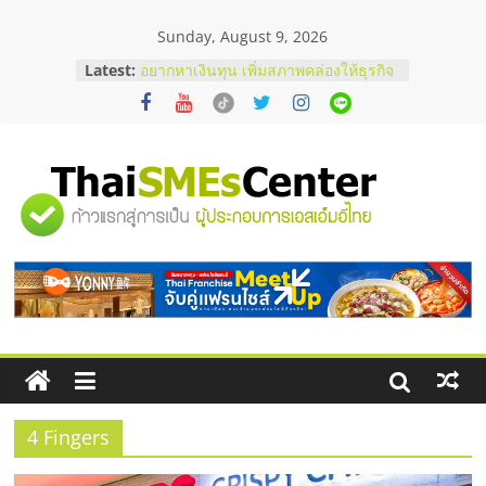
Skip
Sunday, August 9, 2026
to
content
Latest:
อยากหาเงินทุน เพิ่มสภาพคล่องให้ธุรกิจ
เริ่มยังไงให้ผ่านฉลุย
สัมมนาออนไลน์ โอกาสบริหารสถานี
บริการน้ำมัน Shell
สัมมนาลงทุน แฟรนไชส์ยอนนี่
ThaiFranchise Meet Up จับคู่แฟรน
"ศูนย์
ไชส์ ครั้งที่ 8
ร้านเครื่องเสียงคุณภาพสูง พร้อม
โซลูชันระบบภาพและเสียง
รวม
บริษัท Cybersecurity ในไทยที่ไหนดี?
วิธีเลือกผู้ให้บริการให้คุ้มค่าและตอบ
โจทย์ธุรกิจ
ข้อมูล
ธุรกิจ
SME
4 Fingers