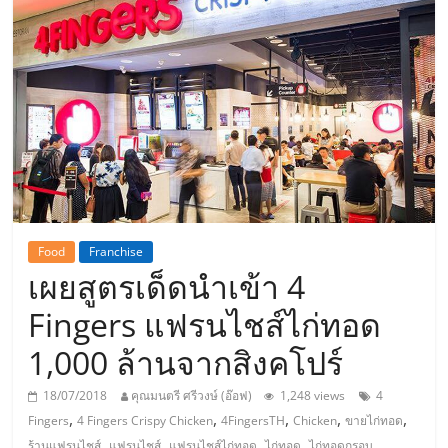
แห่ง
ประเทศไทย,
ThaiSMEsCenter,
รวม
ธุรกิจ
Food
Franchise
เผยสูตรเด็ดนำเข้า 4
เอ
Fingers แฟรนไชส์ไก่ทอด
ส
1,000 ล้านจากสิงคโปร์
เอ็
18/07/2018
คุณมนตรี ศรีวงษ์ (อ๊อฟ)
1,248 views
4
,
,
,
,
,
Fingers
4 Fingers Crispy Chicken
4FingersTH
Chicken
ขายไก่ทอด
,
,
,
,
ร้านแฟรนไชส์
แฟรนไชส์
แฟรนไชส์ไก่ทอด
ไก่ทอด
ไก่ทอดกรอบ