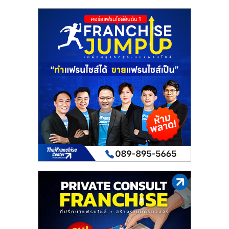
รน
ไชส์"
"ศูนย์
รวม
ข้อมูล
ธุรกิจ
SME
แห่ง
ประเทศไทย,
ThaiSMEsCenter,
รวม
ธุรกิจ
เอ
ส
เอ็
มอี