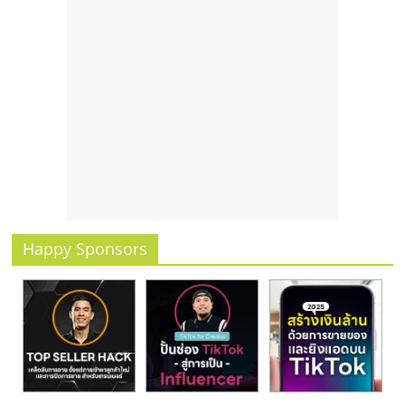
รน
ไชส์,
ศูนย์
รวม
แฟ
รน
ไชส์
พร้อม
ทำเล
สำหรับ
เปิด
Happy Sponsors
ร้าน
ปรึกษา
ฟรี,
บริการ
พัฒนา
ระบบ
แฟ