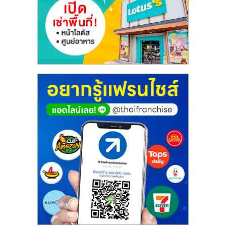
เปิด
ร้าน
ปรึกษา
ฟรี,
บริการ
พัฒนา
ระบบ
แฟ