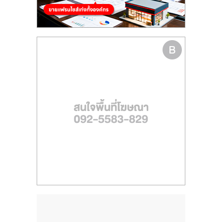
รน
ไชส์
ขาย
หน้า
บ้าน
ลงทุน
น้อย
คืน
ทุน
ไว,
ที่
ปรึกษา
การ
ลงทุน
และ
ขยาย
สา
ขา
แฟ