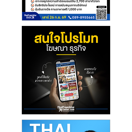
ลงทุน
และ
ขยาย
สา
ขา
แฟ
รน
ไชส์,