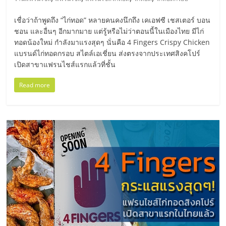
มอี
เชื่อว่าถ้าพูดถึง “ไก่ทอด” หลายคนคงนึกถึง เคเอฟซี เชสเตอร์ บอน
ไทย,
ชอน และอื่นๆ อีกมากมาย แต่รู้หรือไม่ว่าตอนนี้ในเมืองไทย มีไก่
ทอดน้องใหม่ กำลังมาแรงสุดๆ นั่นคือ 4 Fingers Crispy Chicken
แบรนด์ไก่ทอดกรอบ สไตล์เอเชี่ยน ส่งตรงจากประเทศสิงคโปร์
SMEs,
เปิดสาขาแฟรนไชส์แรกแล้วที่ชั้น
แฟ
Read more
รน
ไชส์,
ที่
ปรึกษา