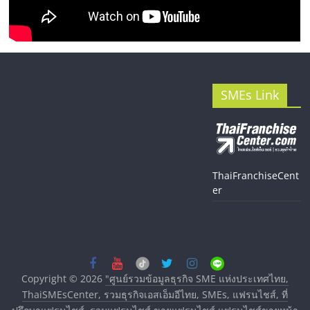
SMEs Link
ThaiFranchiseCent
er
Copyright © 2026
"ศูนย์รวมข้อมูลธุรกิจ SME แห่งประเทศไทย,
ThaiSMEsCenter, รวมธุรกิจเอสเอ็มอีไทย, SMEs, แฟรนไชส์, ที่