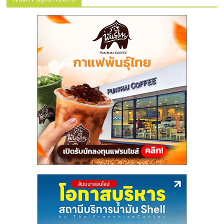
แฟ
รน
ไชส์
แฟ
รน
ไชส์
ขาย
หน้า
บ้าน