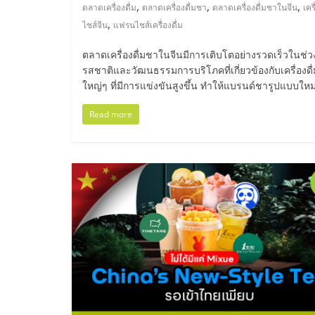
ไทย,
,
,
,
ตลาดเครื่องดื่ม
ตลาดเครื่องดื่มชา
ตลาดเครื่องดื่มชาในจีน
เคร
,
ไชส์จีน
แฟรนไชส์เครื่องดื่ม
SMEs,
ตลาดเครื่องดื่มชาในจีนมีการเติบโตอย่างรวดเร็วในช่วง
แฟ
รสชาติและวัฒนธรรมการบริโภคที่เกี่ยวข้องกับเครื่องดื
ใหญ่ๆ ที่มีการแข่งขันสูงขึ้น ทำให้แบรนด์ชารูปแบบใ
รน
Read more
ไชส์,
ที่
ปรึกษา
แฟ
รน