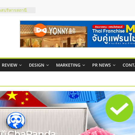
ภาพคล่องให้ธุรกิจ
าสบริหารสถานี
ส์ยอนนี่
 Up จับคู่แฟรน
าพสูง พร้อม
เสียง
 ในไทยที่ไหนดี?
ห้คุ้มค่าและตอบ
REVIEW
DESIGN
MARKETING
PR NEWS
CONT