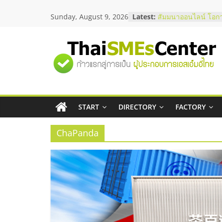
Skip
อยากหาเงินทุน เพิ่มส
Sunday, August 9, 2026
Latest:
เริ่มยังไงให้ผ่านฉลุย
to
สัมมนาออนไลน์ โอก
content
บริการน้ำมัน Shell
สัมมนาลงทุน แฟรนไช
"ศูนย์
ThaiFranchise Meet
ไชส์ ครั้งที่ 8
ร้านเครื่องเสียงคุณภ
รวม
โซลูชันระบบภาพและ
บริษัท Cybersecurity
วิธีเลือกผู้ให้บริการใ
START
DIRECTORY
FACTORY
ข้อมูล
โจทย์ธุรกิจ
ChaPanda
ธุรกิจ
SME
แห่ง