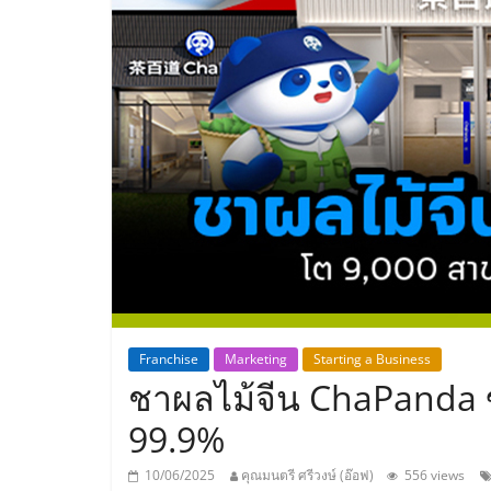
ประเทศไทย,
ThaiSMEsCenter
รวม
ธุรกิจ
เอ
ส
เอ็
Franchise
Marketing
Starting a Business
ชาผลไม้จีน ChaPanda 
มอี
99.9%
10/06/2025
คุณมนตรี ศรีวงษ์ (อ๊อฟ)
556 views