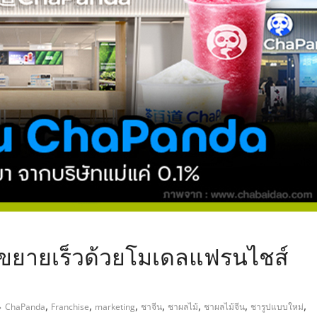
,
ขยายเร็วด้วยโมเดลแฟรนไชส์
,
,
,
,
,
,
,
ChaPanda
Franchise
marketing
ชาจีน
ชาผลไม้
ชาผลไม้จีน
ชารูปแบบใหม่