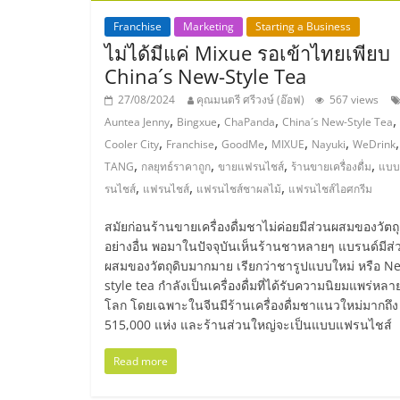
ไชส์,
Franchise
Marketing
Starting a Business
ไม่ได้มีแค่ Mixue รอเข้าไทยเพียบ
China´s New-Style Tea
รวม
27/08/2024
คุณมนตรี ศรีวงษ์ (อ๊อฟ)
567 views
,
,
,
,
Auntea Jenny
Bingxue
ChaPanda
China´s New-Style Tea
แฟ
,
,
,
,
,
Cooler City
Franchise
GoodMe
MIXUE
Nayuki
WeDrink
,
,
,
,
TANG
กลยุทธ์ราคาถูก
ขายแฟรนไชส์
ร้านขายเครื่องดื่ม
แบ
รน
,
,
,
รนไชส์
แฟรนไชส์
แฟรนไชส์ชาผลไม้
แฟรนไชส์ไอศกรีม
ไชส์
สมัยก่อนร้านขายเครื่องดื่มชาไม่ค่อยมีส่วนผสมของวัตถุ
อย่างอื่น พอมาในปัจจุบันเห็นร้านชาหลายๆ แบรนด์มีส่
ผสมของวัตถุดิบมากมาย เรียกว่าชารูปแบบใหม่ หรือ N
ขาย
style tea กำลังเป็นเครื่องดื่มที่ได้รับความนิยมแพร่หลาย
โลก โดยเฉพาะในจีนมีร้านเครื่องดื่มชาแนวใหม่มากถึง
แฟ
515,000 แห่ง และร้านส่วนใหญ่จะเป็นแบบแฟรนไชส์
Read more
รน