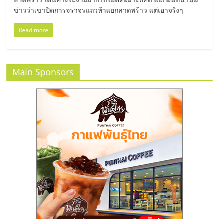
แฟ
ข่าวว่าเขาปิดการจราจรแถวห้าแยกลาดพร้าว แต่เอาจริงๆ
รน
Read more
ไชส์,
Main Sponsors
รวม
แฟ
รน
ไชส์
ขาย