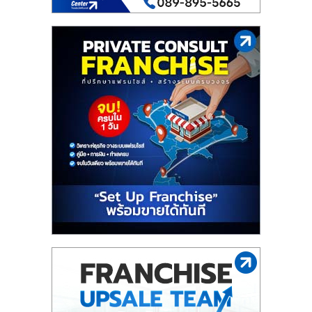
รน
ไชส์"
"ศูนย์
รวม
ข้อมูล
ธุรกิจ
SME
แห่ง
ประเทศไทย,
ThaiSMEsCenter,
รวม
ธุรกิจ
เอ
ส
เอ็
มอี