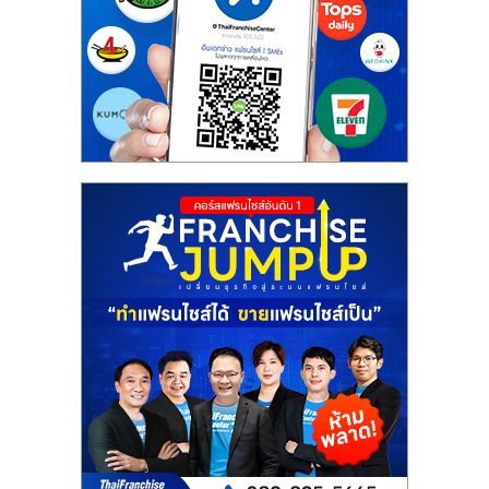
เปิด
ร้าน
ปรึกษา
ฟรี,
บริการ
พัฒนา
ระบบ
แฟ