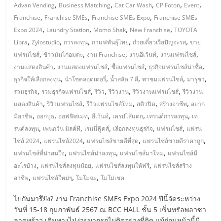
มอี
,
,
,
,
,
Advan Vending
Business Matching
Cat Car Wash
CP Foton
Event
,
,
,
Franchise
Franchise SMEs
Franchise SMEs Expo
Franchise SMEs
ไทย,
,
,
,
,
Expo 2024
Laundry Station
Momo Shak
New Franchise
TOYOTA
,
,
,
,
,
Libra
Zylostudio
การลงทุน
กาแฟพันธุ์ไทย
ก๋วยเตี๋ยวเรือปัญจะรส
ขาย
SMEs,
,
,
,
,
,
แฟรนไชส์
ข้าวมันไก่อมตะ
งาน Franchise
งานอีเว้นท์
งานแฟรนไชส์
,
,
,
,
งานแสดงสินค้า
งานแสดงแฟรนไชส์
ซื้อแฟรนไชส์
ธุรกิจแฟรนไชส์น่าซื้อ
,
,
,
,
,
ธุรกิจให้เลือกลงทุน
นำโชคลอตเตอรี่
น้ำสลัด 7 สี
พาชมแฟรนไชส์
มารุชา
แฟ
,
,
,
,
,
รวมธุรกิจ
รวมธุรกิจแฟรนไชส์
รีวิว
รีวิวงาน
รีวิวงานแฟรนไชส์
รีวิวงาน
,
,
,
,
,
แสดงสินค้า
รีวิวแฟรนไชส์
รีวิวแฟรนไชส์ใหม่
สติวปิด
สร้างอาชีพ
อยาก
รน
,
,
,
,
,
,
มีอาชีพ
ออกบูธ
ออฟฟิศเมท
อีเว้นท์
เครปไส้แตก
เทรนด์การลงทุน
เท
,
,
,
,
,
รนด์ลงทุน
เพนกวิน มิลค์ที
เรนนี่ฟู้ดส์
เลือกลงทุนธุรกิจ
แฟรนไชส์
แฟรน
ไชส์,
,
,
,
,
ไชส์ 2024
แฟรนไชส์2024
แฟรนไชส์ขายดีที่สุด
แฟรนไชส์ขายดีราคาถูก
,
,
,
แฟรนไชส์ที่น่าสนใจ
แฟรนไชส์น่าลงทุน
แฟรนไชส์มาใหม่
แฟรนไชส์มี
ที่
,
,
,
อะไรบ้าง
แฟรนไชส์ลงทุนน้อย
แฟรนไชส์ลงทุนให้ฟรี
แฟรนไชส์สร้าง
,
,
,
อาชีพ
แฟรนไชส์ใหม่ๆ
โมโม่ฉะ
โมโม่เชค
ปรึกษา
ไปกันมารึยัง? งาน Franchise SMEs Expo 2024 ปีนี้จัดระหว่าง
วันที่ 15-18 กุมภาพันธ์ 2567 ณ BCC HALL ชั้น 5 เซ็นทรัลพลาซา
ลาดพร้าว เดินทางไปง่ายมากรถไม่ติดอย่างที่คิด แม้ก่อนหน้านี้มี