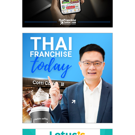
ลงทุน
และ
ขยาย
สา
ขา
แฟ
รน
ไชส์,