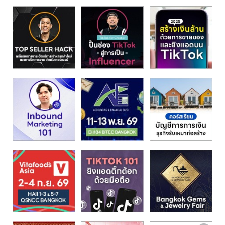
รน
ไชส์,
ศูนย์
รวม
แฟ
รน
ไชส์
พร้อม
ทำเล
สำหรับ
เปิด
ร้าน
ปรึกษา
ฟรี,
บริการ
พัฒนา
ระบบ
แฟ