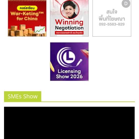
รน
ไชส์"
SMEs Show