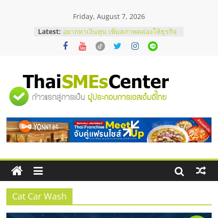
Skip
Friday, August 7, 2026
to
content
Latest:
อยากหาเงินทุน เพิ่มสภาพคล่องให้ธุรกิจ
เริ่มยังไงให้ผ่านฉลุย
สัมมนาออนไลน์ โอกาสบริหารสถานี
บริการน้ำมัน Shell
สัมมนาลงทุน แฟรนไชส์ยอนนี่
ThaiFranchise Meet Up จับคู่แฟรน
"ศูนย์
ไชส์ ครั้งที่ 8
ร้านเครื่องเสียงคุณภาพสูง พร้อม
โซลูชันระบบภาพและเสียง
รวม
บริษัท Cybersecurity ในไทยที่ไหนดี?
วิธีเลือกผู้ให้บริการให้คุ้มค่าและตอบ
โจทย์ธุรกิจ
ข้อมูล
ธุรกิจ
SME
Cat Car Wash