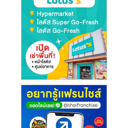
ศูนย์
รวม
แฟ
รน
ไชส์
พร้อม
ทำเล
สำหรับ