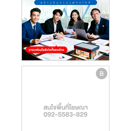
ไทย,
SMEs,
แฟ
รน
ไชส์,
ที่
ปรึกษา
แฟ
รน
ไชส์,
รวม
แฟ
รน
ไชส์
ขาย
แฟ
รน
ไชส์
แฟ