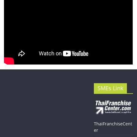
SMEs Link
ThaiFranchiseCent
er