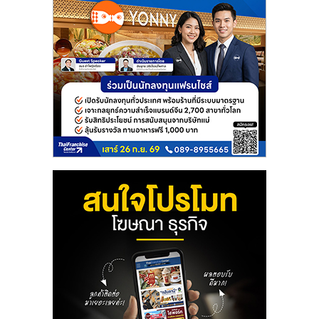
ลงทุน
น้อย
คืน
ทุน
ไว,
ที่
ปรึกษา
การ