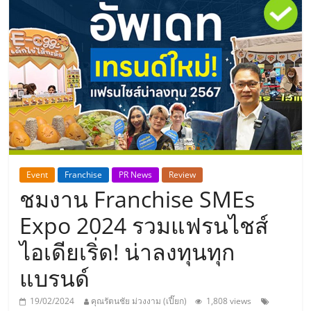
แห่ง
ประเทศไทย,
ThaiSMEsCenter,
รวม
ธุรกิจ
Event
Franchise
PR News
Review
ชมงาน Franchise SMEs
เอ
Expo 2024 รวมแฟรนไชส์
ส
ไอเดียเริ่ด! น่าลงทุนทุก
แบรนด์
เอ็
19/02/2024
คุณรัตนชัย ม่วงงาม (เปี๊ยก)
1,808 views