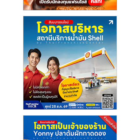
แฟ
รน
ไชส์
แฟ
รน
ไชส์
ขาย
หน้า
บ้าน