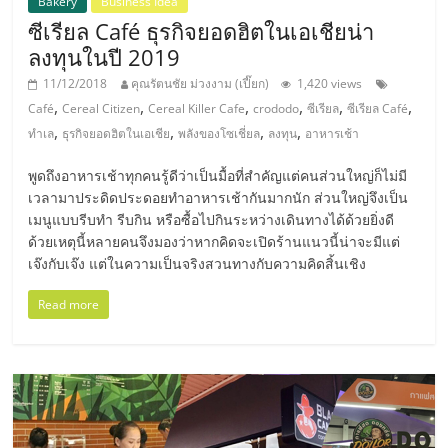
รน
Bakery
Business Idea
ซีเรียล Café ธุรกิจยอดฮิตในเอเชียน่า
ไชส์"
ลงทุนในปี 2019
11/12/2018
คุณรัตนชัย ม่วงงาม (เปี๊ยก)
1,420 views
,
,
,
,
,
,
Café
Cereal Citizen
Cereal Killer Cafe
crododo
ซีเรียล
ซีเรียล Café
"ศูนย์
,
,
,
,
ทำเล
ธุรกิจยอดฮิตในเอเชีย
พลังของโซเชี่ยล
ลงทุน
อาหารเช้า
รวม
ข้อมูล
พูดถึงอาหารเช้าทุกคนรู้ดีว่าเป็นมื้อที่สำคัญแต่คนส่วนใหญ่ก็ไม่มี
ธุรกิจ
เวลามาประดิดประดอยทำอาหารเช้ากันมากนัก ส่วนใหญ่จึงเป็น
SME
เมนูแบบรีบทำ รีบกิน หรือซื้อไปกินระหว่างเดินทางได้ด้วยยิ่งดี
แห่ง
ด้วยเหตุนี้หลายคนจึงมองว่าหากคิดจะเปิดร้านแนวนี้น่าจะมีแต่
ประเทศไทย,
เจ๊งกับเจ๊ง แต่ในความเป็นจริงสวนทางกับความคิดสิ้นเชิง
ThaiSMEsCenter,
รวม
Read more
ธุรกิจ
เอ
ส
เอ็
มอี