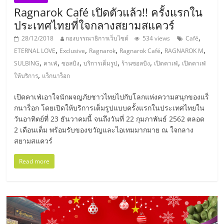
Ragnarok Café เปิดตัวแล้ว!! ครั้งแรกใน
ลงทุน
ประเทศไทยที่ใจกลางสยามสแควร์
,
และ
28/12/2018
กองบรรณาธิการเว็บไซต์
534 views
Café
,
,
,
,
,
ETERNAL LOVE
Exclusive
Ragnarok
Ragnarok Café
RAGNAROK M
,
,
,
,
,
,
SULBING
คาเฟ่
ซอลบิง
บริการเต็มรูป
ร้านซอลบิง
เปิดคาเฟ่
เปิดคาเฟ่
ขยาย
,
ให้บริการ
แร็กนาร็อก
สา
เปิดคาเฟ่เอาใจนักผจญภัยชาวไทยไปกับโลกแห่งความสนุกของแร็
กนาร็อก โดยเปิดให้บริการเต็มรูปแบบครั้งแรกในประเทศไทยใน
วันอาทิตย์ที่ 23 ธันวาคมนี้ จนถึงวันที่ 22 กุมภาพันธ์ 2562 ตลอด
ขา
2 เดือนเต็ม พร้อมรับของขวัญและไอเทมมากมาย ณ ใจกลาง
สยามสแควร์
แฟ
Read more
รน
ไชส์,