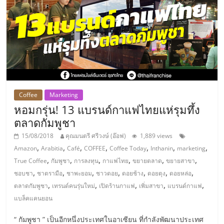
ไทย,
SMEs,
แฟ
รน
ไชส์,
ที่
ปรึกษา
แฟ
Coffee
Marketing
รน
หอมกรุ่น! 13 แบรนด์กาแฟไทยแห่รุมทึ้ง
ไชส์,
ตลาดกัมพูชา
รวม
แฟ
15/08/2018
คุณมนตรี ศรีวงษ์ (อ๊อฟ)
1,889 views
รน
,
,
,
,
,
,
,
Amazon
Arabitia
Café
COFFEE
Coffee Today
Inthanin
marketing
ไชส์
,
,
,
,
,
,
True Coffee
กัมพูชา
การลงทุน
กาแฟไทย
ขยายตลาด
ขยายสาขา
ขาย
,
,
,
,
,
,
,
ชอบชา
ชาตรามือ
ชาพะยอม
ชาวดอย
ดอยช้าง
ดอยตุง
ดอยหล่อ
แฟ
,
,
,
,
,
ตลาดกัมพูชา
เทรนด์คนรุ่นใหม่
เปิดร้านกาแฟ
เพิ่มสาขา
แบรนด์กาแฟ
รน
แบล็คแคนยอน
ไชส์
แฟ
“ กัมพูชา ” เป็นอีกหนึ่งประเทศในอาเซียน ที่กำลังพัฒนาประเทศ