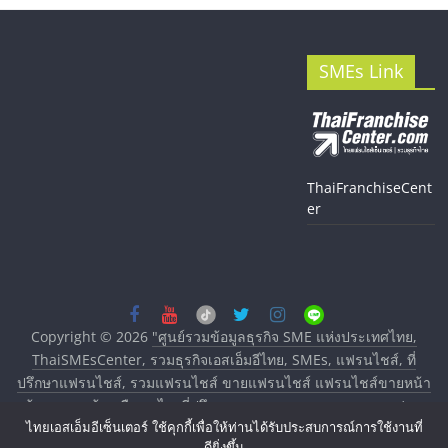
SMEs Link
ThaiFranchiseCent
er
Copyright © 2026
"ศูนย์รวมข้อมูลธุรกิจ SME แห่งประเทศไทย,
ThaiSMEsCenter, รวมธุรกิจเอสเอ็มอีไทย, SMEs, แฟรนไชส์, ที่
ปรึกษาแฟรนไชส์, รวมแฟรนไชส์ ขายแฟรนไชส์ แฟรนไชส์ขายหน้า
บ้าน ลงทุนน้อย คืนทุนไว, ที่ปรึกษาการลงทุนและขยายสาขาแฟรน
ไทยเอสเอ็มอีเซ็นเตอร์ ใช้คุกกี้เพื่อให้ท่านได้รับประสบการณ์การใช้งานที่
ไชส์, ศูนย์รวมแฟรนไชส์ พร้อมทำเลสำหรับเปิดร้าน ปรึกษาฟรี,
ดียิ่งขึ้น