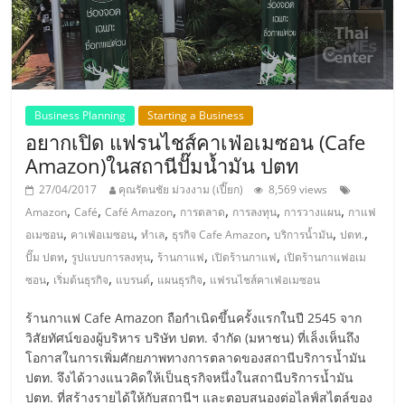
รน
ไชส์"
Business Planning
Starting a Business
อยากเปิด แฟรนไชส์คาเฟ่อเมซอน (Cafe
Amazon)ในสถานีปั๊มน้ำมัน ปตท
27/04/2017
คุณรัตนชัย ม่วงงาม (เปี๊ยก)
8,569 views
,
,
,
,
,
,
Amazon
Café
Café Amazon
การตลาด
การลงทุน
การวางแผน
กาแฟ
,
,
,
,
,
,
อเมซอน
คาเฟ่อเมซอน
ทำเล
ธุรกิจ Cafe Amazon
บริการน้ำมัน
ปตท.
,
,
,
,
ปั๊ม ปตท
รูปแบบการลงทุน
ร้านกาแฟ
เปิดร้านกาแฟ
เปิดร้านกาแฟอเม
,
,
,
,
ซอน
เริ่มต้นธุรกิจ
แบรนด์
แผนธุรกิจ
แฟรนไชส์คาเฟ่อเมซอน
ร้านกาแฟ Cafe Amazon ถือกำเนิดขึ้นครั้งแรกในปี 2545 จาก
วิสัยทัศน์ของผู้บริหาร บริษัท ปตท. จำกัด (มหาชน) ที่เล็งเห็นถึง
โอกาสในการเพิ่มศักยภาพทางการตลาดของสถานีบริการน้ำมัน
ปตท. จึงได้วางแนวคิดให้เป็นธุรกิจหนึ่งในสถานีบริการน้ำมัน
ปตท. ที่สร้างรายได้ให้กับสถานีฯ และตอบสนองต่อไลฟ์สไตล์ของ