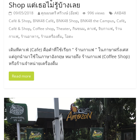
Shop แต่เธอไม่รู้บ้างเลย
รน
ไชส์,
09/05/2018
คุณมนตรี ศรีวงษ์ (อ๊อฟ)
996 views
AKB48
,
,
,
,
,
ศูนย์
Café & Shop
BNK48 Café
BNK48 Shop
BNK48 the Campus
Café
รวม
,
,
,
,
,
,
Café & Shop
Coffee shop
Theater
กินขนม
คาเฟ่
จิบกาแฟ
ร้าน
แฟ
,
,
,
กาแฟ
ร้านอาหาร
ร้านเครื่องดื่ม
โอตะ
รน
เดิมทีคาเฟ่ (Cafe) คือคำที่ใช้เรียก “ ร้านกาแฟ ” ในภาษาฝรั่งเศส
ไชส์
แต่ถูกนำมาใช้ในภาษาอังกฤษ หมายถึง ร้านกาแฟ (Coffee Shop)
พร้อม
หรือร้านจำหน่ายเครื่องดื่ม
ทำเล
สำหรับ
Read more
เปิด
ร้าน
ปรึกษา
ฟรี,
บริการ
พัฒนา
ระบบ
แฟ