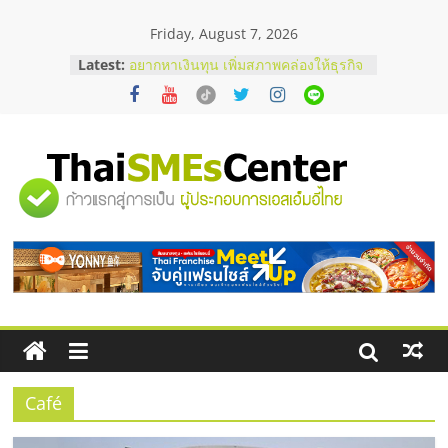
Skip
Friday, August 7, 2026
to
content
Latest:
บริษัท Cybersecurity ในไทยที่ไหนดี?
วิธีเลือกผู้ให้บริการให้คุ้มค่าและตอบ
โจทย์ธุรกิจ
อยากหาเงินทุน เพิ่มสภาพคล่องให้ธุรกิจ
เริ่มยังไงให้ผ่านฉลุย
สัมมนาออนไลน์ โอกาสบริหารสถานี
"ศูนย์
บริการน้ำมัน Shell
สัมมนาลงทุน แฟรนไชส์ยอนนี่
ThaiFranchise Meet Up จับคู่แฟรน
รวม
ไชส์ ครั้งที่ 8
ร้านเครื่องเสียงคุณภาพสูง พร้อม
โซลูชันระบบภาพและเสียง
ข้อมูล
ธุรกิจ
SME
Café