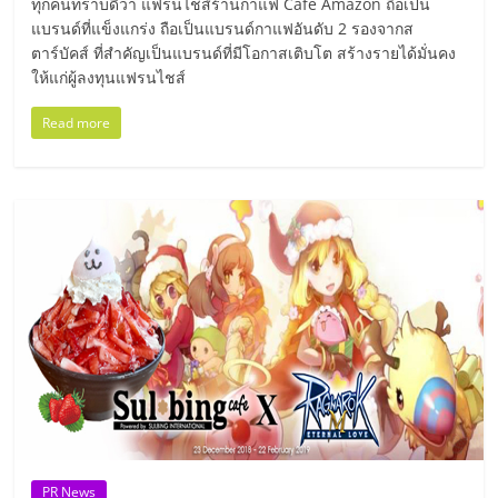
ทุกคนทราบดีว่า แฟรนไชส์ร้านกาแฟ Cafe Amazon ถือเป็น
แบรนด์ที่แข็งแกร่ง ถือเป็นแบรนด์กาแฟอันดับ 2 รองจากส
ลงทุน
ตาร์บัคส์ ที่สำคัญเป็นแบรนด์ที่มีโอกาสเติบโต สร้างรายได้มั่นคง
ให้แก่ผู้ลงทุนแฟรนไชส์
น้อย
Read more
คืน
ทุน
ไว,
ที่
ปรึกษา
การ
PR News