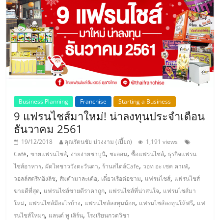
ศูนย์
รวม
แฟ
รน
Business Planning
Franchise
Starting a Business
9 แฟรนไชส์มาใหม่! น่าลงทุนประจำเดือน
ไชส์
ธันวาคม 2561
พร้อม
19/12/2018
คุณรัตนชัย ม่วงงาม (เปี๊ยก)
1,191 views
,
,
,
,
,
Café
ขายแฟรนไชส์
ง่ายง่ายชาบูนิ
ชะลอม
ซื้อแฟรนไชส์
ธุรกิจแฟรน
,
,
,
,
ไชส์อาหาร
ผัดไทชาววังตะวันดา
ร้านสไตล์Cafe
วอท อะ เชค คาเฟ่
ทำเล
,
,
,
,
วอลล์สตรีทอิงลิช
ส้มตำมาละเด้อ
เตี๋ยวเรือต่อชาม
แฟรนไชส์
แฟรนไชส์
,
,
,
ขายดีที่สุด
แฟรนไชส์ขายดีราคาถูก
แฟรนไชส์ที่น่าสนใจ
แฟรนไชส์มา
สำหรับ
,
,
,
,
ใหม่
แฟรนไชส์มีอะไรบ้าง
แฟรนไชส์ลงทุนน้อย
แฟรนไชส์ลงทุนให้ฟรี
แฟ
,
,
รนไชส์ใหม่ๆ
แลนด์ ทู เลิร์น
โรงเรียนกวดวิชา