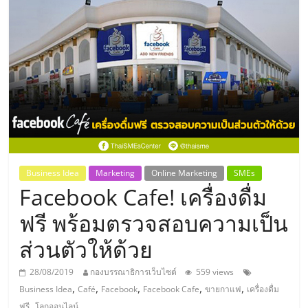
แห่ง
ประเทศไทย,
ThaiSMEsCenter,
รวม
ธุรกิจ
Business Idea
Marketing
Online Marketing
SMEs
Facebook Cafe! เครื่องดื่ม
เอ
ฟรี พร้อมตรวจสอบความเป็น
ส
ส่วนตัวให้ด้วย
เอ็
28/08/2019
กองบรรณาธิการเว็บไซต์
559 views
,
,
,
,
,
Business Idea
Café
Facebook
Facebook Cafe
ขายกาแฟ
เครื่องดื่ม
,
ฟรี
โลกออนไลน์