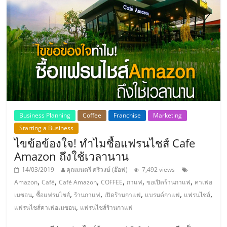
แฟ
รน
ไชส์
แฟ
รน
Business Planning
Coffee
Franchise
Marketing
Starting a Business
ไชส์
ไขข้อข้องใจ! ทำไมซื้อแฟรนไชส์ Cafe
Amazon ถึงใช้เวลานาน
ขาย
14/03/2019
คุณมนตรี ศรีวงษ์ (อ๊อฟ)
7,492 views
,
,
,
,
,
,
Amazon
Café
Café Amazon
COFFEE
กาแฟ
ขอเปิดร้านกาแฟ
คาเฟ่อ
หน้า
,
,
,
,
,
,
เมซอน
ซื้อแฟรนไชส์
ร้านกาแฟ
เปิดร้านกาแฟ
แบรนด์กาแฟ
แฟรนไชส์
,
แฟรนไชส์คาเฟ่อเมซอน
แฟรนไชส์ร้านกาแฟ
บ้าน