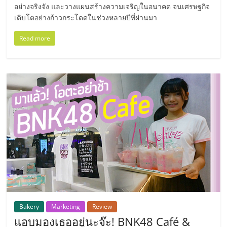
รน
อย่างจริงจัง และวางแผนสร้างความเจริญในอนาคต จนเศรษฐกิจ
ไชส์
เติบโตอย่างก้าวกระโดดในช่วงหลายปีที่ผ่านมา
ขาย
Read more
หน้า
บ้าน
ลงทุน
น้อย
คืน
ทุน
ไว,
ที่
ปรึกษา
การ
ลงทุน
และ
ขยาย
สา
Bakery
Marketing
Review
ขา
แอบมองเธออยู่นะจ๊ะ! BNK48 Café &
แฟ