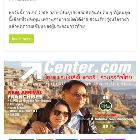
มอี
ทุกวันนี้การเปิด Café กลายเป็นธุรกิจฮอตฮิตอันดับต้น ๆ ที่ผู้คนยุค
ไทย,
นี้เลือกที่จะลงทุน เพราะสามารถเปิดได้ง่าย ส่วนเรื่องรุ่งหรือร่วงก็
แล้วแต่ความเซียนของผู้ประกอบการด้วย
SMEs,
Read more
แฟ
รน
ไชส์,
ที่
ปรึกษา