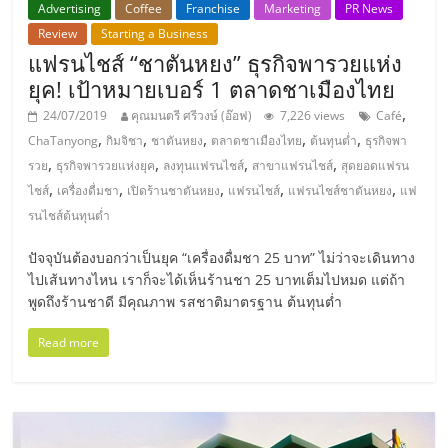
แฟ
Advertising
Coffee
Franchise
Marketing
PR News
Review
Starting a Business
รน
แฟรนไชส์ “ชาตันหยง” ธุรกิจพารวยแห่ง
ยุค! เป้าหมายเบอร์ 1 ตลาดชาเมืองไทย
ไชส์,
,
24/07/2019
คุณมนตรี ศรีวงษ์ (อ๊อฟ)
7,226 views
Café
,
,
,
,
,
ChaTanyong
กิมจิชา
ชาตันหยง
ตลาดชาเมืองไทย
ต้นทุนต่ำ
ธุรกิจพา
รวม
,
,
,
,
รวย
ธุรกิจพารวยแห่งยุค
ลงทุนแฟรนไชส์
สาขาแฟรนไชส์
สุดยอดแฟรน
,
,
,
,
,
ไชส์
เครื่องดื่มชา
เปิดร้านชาตันหยง
แฟรนไชส์
แฟรนไชส์ชาตันหยง
แฟ
แฟ
รนไชส์ต้นทุนต่ำ
ปัจจุบันต้องบอกว่าเป็นยุค “เครื่องดื่มชา 25 บาท” ไม่ว่าจะเดินทาง
รน
ไปเส้นทางไหน เราก็จะได้เห็นร้านชา 25 บาทเต็มไปหมด แต่ถ้า
พูดถึงร้านชาดี มีคุณภาพ รสชาติมาตรฐาน ต้นทุนต่ำ
ไชส์
Read more
ขาย