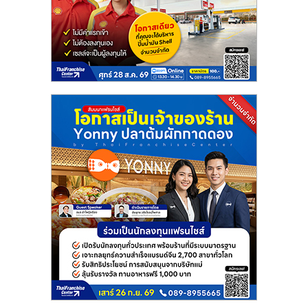
แฟ
รน
ไชส์
แฟ
รน
ไชส์
ขาย
หน้า
บ้าน