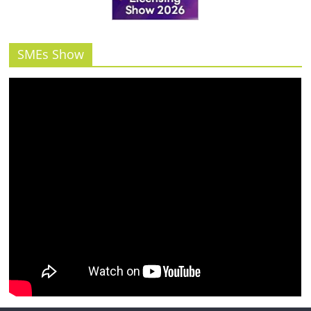
รน
ไชส์"
SMEs Show