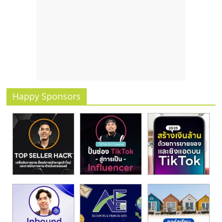
รน
ไชส์
ขาย
หน้า
บ้าน
ลงทุน
น้อย
คืน
Happy Sponsors
ทุน
ไว,
ที่
ปรึกษา
การ
ลงทุน
และ
ขยาย
สา
ขา
แฟ