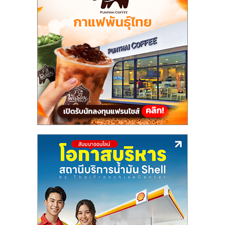
แฟ
รน
ไชส์,
รวม
แฟ
รน
ไชส์
ขาย