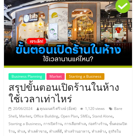
แห่ง
ประเทศไทย,
ThaiSMEsCenter,
รวม
ธุรกิจ
Business Planning
Market
Starting a Business
สรุปขั้นตอนเปิดร้านในห้าง
เอ
ใช้เวลาเท่าไหร่
ส
20/06/2024
คุณมนตรี ศรีวงษ์ (อ๊อฟ)
1,120 views
Bare
,
,
,
,
,
,
Shell
Market
Office Building
Open Plan
SMEs
Stand Alone
เอ็
,
,
,
,
Starting a Business
การเปิดร้าน
การเลือกทำเล
ก่อสร้างร้าน
ขั้นตอนเปิด
,
,
,
,
,
,
ร้าน
ทำเล
ทำเลค้าขาย
ทำเลที่ดี
ทำเลร้านอาหาร
ทำเลห้าง
ธุรกิจใน