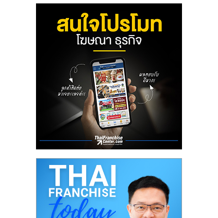
ลงทุน
น้อย
คืน
ทุน
ไว,
ที่
ปรึกษา
การ