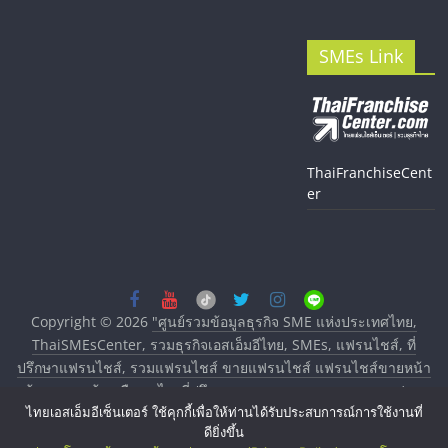
SMEs Link
ThaiFranchiseCent
er
Copyright © 2026
"ศูนย์รวมข้อมูลธุรกิจ SME แห่งประเทศไทย,
ThaiSMEsCenter, รวมธุรกิจเอสเอ็มอีไทย, SMEs, แฟรนไชส์, ที่
ปรึกษาแฟรนไชส์, รวมแฟรนไชส์ ขายแฟรนไชส์ แฟรนไชส์ขายหน้า
บ้าน ลงทุนน้อย คืนทุนไว, ที่ปรึกษาการลงทุนและขยายสาขาแฟรน
ไทยเอสเอ็มอีเซ็นเตอร์ ใช้คุกกี้เพื่อให้ท่านได้รับประสบการณ์การใช้งานที่
ไชส์, ศูนย์รวมแฟรนไชส์ พร้อมทำเลสำหรับเปิดร้าน ปรึกษาฟรี,
ดียิ่งขึ้น
บริการพัฒนาระบบแฟรนไชส์"
. All rights reserved.