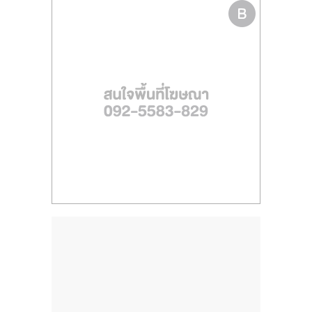
ไทย,
SMEs,
แฟ
รน
ไชส์,
ที่
ปรึกษา
แฟ
รน
ไชส์,
รวม
แฟ
รน
ไชส์
ขาย
แฟ
รน
ไชส์
แฟ