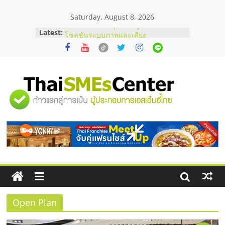
Skip
Saturday, August 8, 2026
to
content
Latest:
ร้านเครื่องเสียงคุณภาพสูง พร้อม
โซลูชันระบบภาพและเสียง
บริษัท Cybersecurity ในไทยที่ไหนดี?
วิธีเลือกผู้ให้บริการให้คุ้มค่าและตอบ
โจทย์ธุรกิจ
อยากหาเงินทุน เพิ่มสภาพคล่องให้ธุรกิจ
"ศูนย์
เริ่มยังไงให้ผ่านฉลุย
สัมมนาออนไลน์ โอกาสบริหารสถานี
บริการน้ำมัน Shell
รวม
สัมมนาลงทุน แฟรนไชส์ยอนนี่
ThaiFranchise Meet Up จับคู่แฟรน
ไชส์ ครั้งที่ 8
ข้อมูล
ธุรกิจ
SME
Open Plan