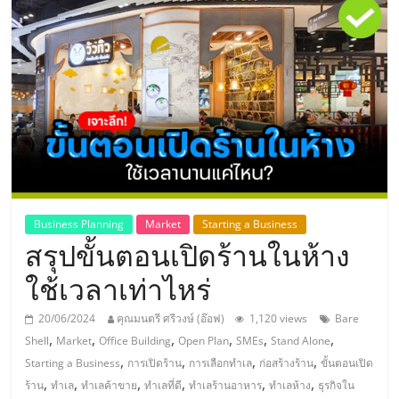
แห่ง
ประเทศไทย,
ThaiSMEsCenter,
รวม
ธุรกิจ
Business Planning
Market
Starting a Business
สรุปขั้นตอนเปิดร้านในห้าง
เอ
ใช้เวลาเท่าไหร่
ส
20/06/2024
คุณมนตรี ศรีวงษ์ (อ๊อฟ)
1,120 views
Bare
,
,
,
,
,
,
Shell
Market
Office Building
Open Plan
SMEs
Stand Alone
เอ็
,
,
,
,
Starting a Business
การเปิดร้าน
การเลือกทำเล
ก่อสร้างร้าน
ขั้นตอนเปิด
,
,
,
,
,
,
ร้าน
ทำเล
ทำเลค้าขาย
ทำเลที่ดี
ทำเลร้านอาหาร
ทำเลห้าง
ธุรกิจใน