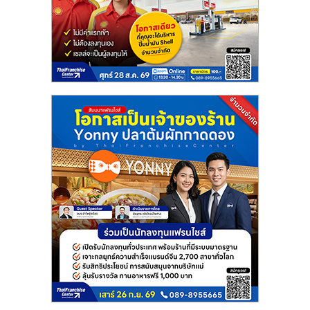
แฟ
รน
ไชส์
แฟ
รน
ไชส์
ขาย
หน้า
บ้าน