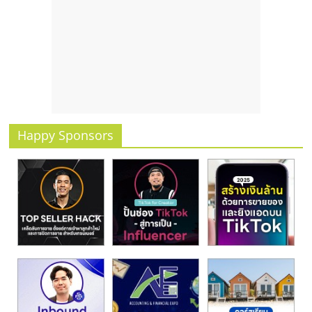
รน
ไชส์
ขาย
หน้า
บ้าน
ลงทุน
น้อย
คืน
Happy Sponsors
ทุน
ไว,
ที่
ปรึกษา
การ
ลงทุน
และ
ขยาย
สา
ขา
แฟ