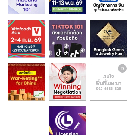
รน
ไชส์,
ศูนย์
รวม
แฟ
รน
ไชส์
พร้อม
ทำเล
สำหรับ
เปิด
ร้าน
ปรึกษา
ฟรี,
บริการ
พัฒนา
ระบบ
แฟ