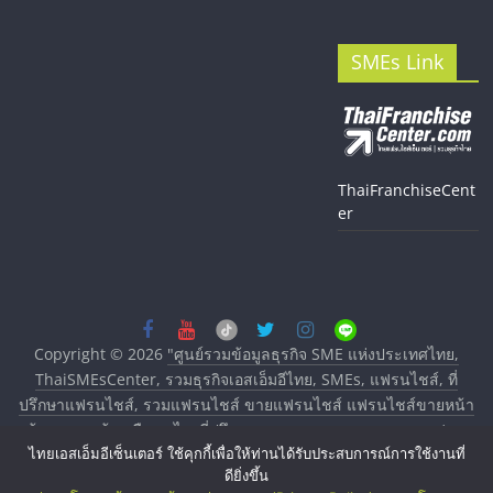
SMEs Link
ThaiFranchiseCent
er
Copyright © 2026
"ศูนย์รวมข้อมูลธุรกิจ SME แห่งประเทศไทย,
ThaiSMEsCenter, รวมธุรกิจเอสเอ็มอีไทย, SMEs, แฟรนไชส์, ที่
ปรึกษาแฟรนไชส์, รวมแฟรนไชส์ ขายแฟรนไชส์ แฟรนไชส์ขายหน้า
บ้าน ลงทุนน้อย คืนทุนไว, ที่ปรึกษาการลงทุนและขยายสาขาแฟรน
ไทยเอสเอ็มอีเซ็นเตอร์ ใช้คุกกี้เพื่อให้ท่านได้รับประสบการณ์การใช้งานที่
ไชส์, ศูนย์รวมแฟรนไชส์ พร้อมทำเลสำหรับเปิดร้าน ปรึกษาฟรี,
ดียิ่งขึ้น
บริการพัฒนาระบบแฟรนไชส์"
. All rights reserved.