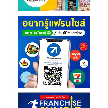
ศูนย์
รวม
แฟ
รน
ไชส์
พร้อม
ทำเล
สำหรับ