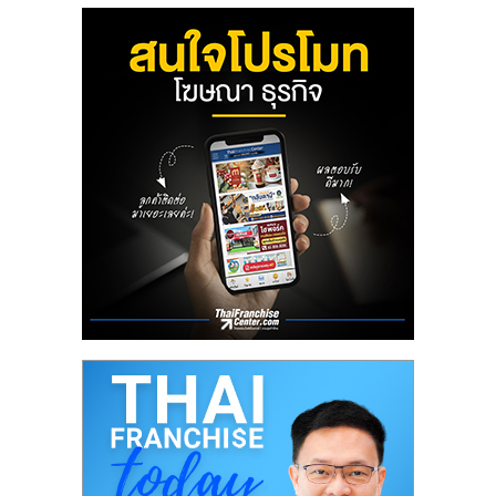
ลงทุน
น้อย
คืน
ทุน
ไว,
ที่
ปรึกษา
การ