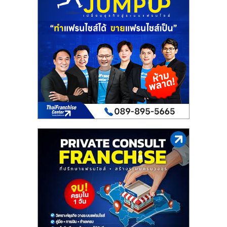
เปิด
ร้าน
ปรึกษา
ฟรี,
บริการ
พัฒนา
ระบบ
แฟ