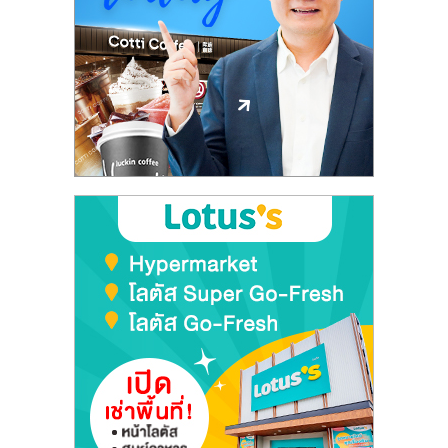
ลงทุน
และ
ขยาย
สา
ขา
แฟ
รน
ไชส์,