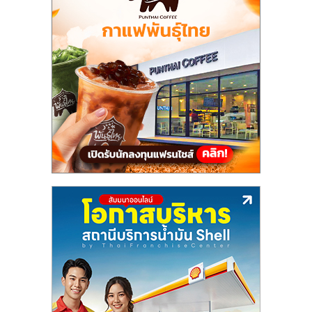
แฟ
รน
ไชส์,
รวม
แฟ
รน
ไชส์
ขาย