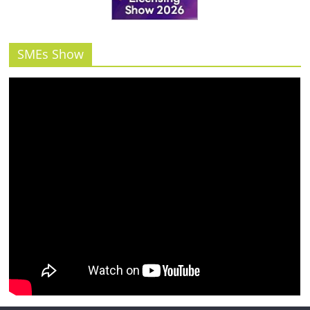
รน
ไชส์"
SMEs Show