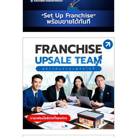
รน
ไชส์"
"ศูนย์
รวม
ข้อมูล
ธุรกิจ
SME
แห่ง
ประเทศไทย,
ThaiSMEsCenter,
รวม
ธุรกิจ
เอ
ส
เอ็
มอี