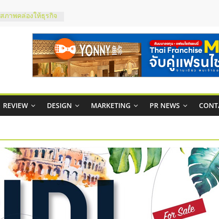
มสภาพคล่องให้ธุรกิจ
ย
กาสบริหารสถานี
ไชส์ยอนนี่
et Up จับคู่แฟรน
ณภาพสูง พร้อม
ละเสียง
ty ในไทยที่ไหนดี?
REVIEW
DESIGN
MARKETING
PR NEWS
CONT
รให้คุ้มค่าและตอบ