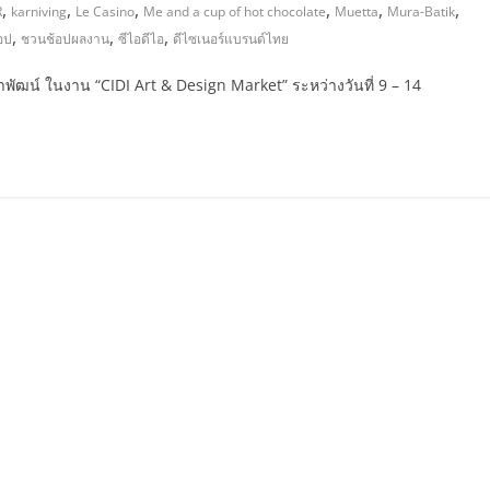
,
,
,
,
,
,
R
karniving
Le Casino
Me and a cup of hot chocolate
Muetta
Mura-Batik
,
,
,
อป
ชวนช้อปผลงาน
ซีไอดีไอ
ดีไซเนอร์แบรนด์ไทย
ฒน์ ในงาน “CIDI Art & Design Market” ระหว่างวันที่ 9 – 14