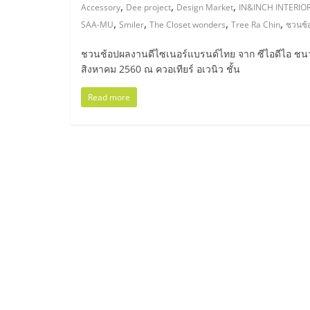
ไทย,
,
,
,
Accessory
Dee project
Design Market
IN&INCH INTERIO
,
,
,
,
SAA-MU
Smiler
The Closet wonders
Tree Ra Chin
ชวนช้
SMEs,
ชวนช้อปผลงานดีไซเนอร์แบรนด์ไทย จาก ซีไอดีไอ ชนาพั
แฟ
สิงหาคม 2560 ณ ควอเทียร์ อเวนิว ชั้น
Read more
รน
ไชส์,
ที่
ปรึกษา
แฟ
รน