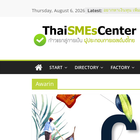
Skip
Thursday, August 6, 2026
Latest:
อยากหาเงินทุน เพิ่
to
เริ่มยังไงให้ผ่านฉลุ
content
สัมมนาออนไลน์ โอ
บริการน้ำมัน Shell
"ศูนย์
สัมมนาลงทุน แฟรน
ThaiFranchise Me
ไชส์ ครั้งที่ 8
รวม
ร้านเครื่องเสียงคุ
โซลูชันระบบภาพแ
บริษัท Cybersecuri
START
DIRECTORY
FACTORY
ข้อมูล
วิธีเลือกผู้ให้บริกา
โจทย์ธุรกิจ
Awarin
ธุรกิจ
SME
แห่ง