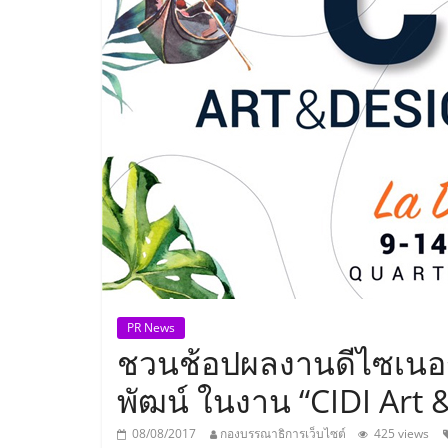
ประเทศไทย,
ThaiSMEsCenter
รวม
ธุรกิจ
เอ
ส
เอ็
PR News
ชวนช้อปผลงานดีไซเนอร
มอี
พัฒน์ ในงาน “CIDI Art 
08/08/2017
กองบรรณาธิการเว็บไซต์
425 views