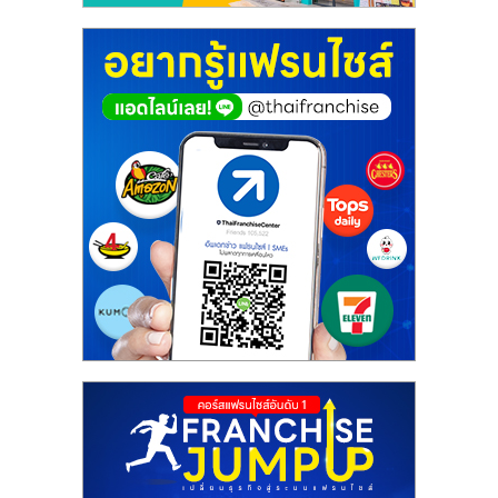
ศูนย์
รวม
แฟ
รน
ไชส์
พร้อม
ทำเล
สำหรับ