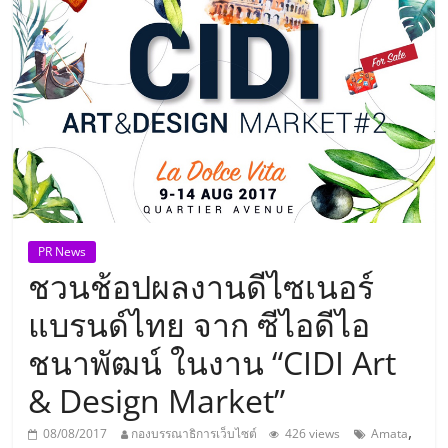
แห่ง
ประเทศไทย,
ThaiSMEsCenter,
รวม
ธุรกิจ
PR News
ชวนช้อปผลงานดีไซเนอร์
เอ
แบรนด์ไทย จาก ซีไอดีไอ
ส
ชนาพัฒน์ ในงาน “CIDI Art
& Design Market”
เอ็
,
08/08/2017
กองบรรณาธิการเว็บไซต์
426 views
Amata