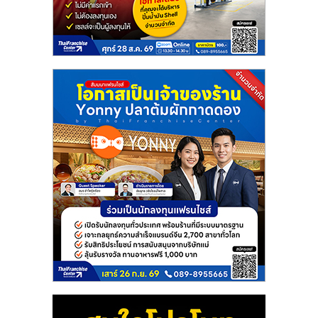
แฟ
รน
ไชส์
แฟ
รน
ไชส์
ขาย
หน้า
บ้าน