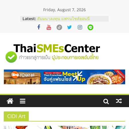
Skip
Friday, August 7, 2026
to
content
Latest:
สัมมนาลงทุน แฟรนไชส์ยอนนี่
ThaiFranchise Meet Up จับคู่แฟรน
ไชส์ ครั้งที่ 8
ร้านเครื่องเสียงคุณภาพสูง พร้อม
โซลูชันระบบภาพและเสียง
บริษัท Cybersecurity ในไทยที่ไหนดี?
"ศูนย์
วิธีเลือกผู้ให้บริการให้คุ้มค่าและตอบ
โจทย์ธุรกิจ
อยากหาเงินทุน เพิ่มสภาพคล่องให้ธุรกิจ
รวม
เริ่มยังไงให้ผ่านฉลุย
สัมมนาออนไลน์ โอกาสบริหารสถานี
บริการน้ำมัน Shell
ข้อมูล
ธุรกิจ
SME
CIDI Art