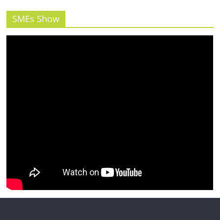
รน
ไชส์"
SMEs Show