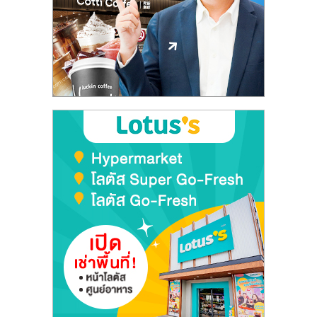
ลงทุน
และ
ขยาย
สา
ขา
แฟ
รน
ไชส์,