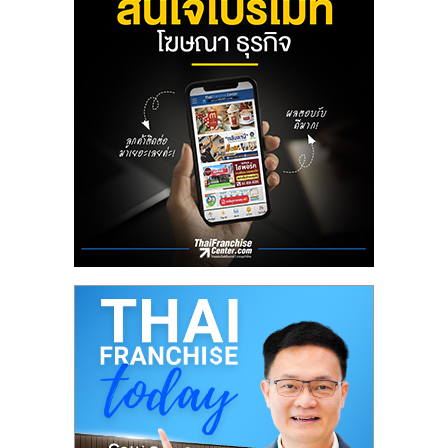
ลงทุน
น้อย
คืน
ทุน
ไว,
ที่
ปรึกษา
การ