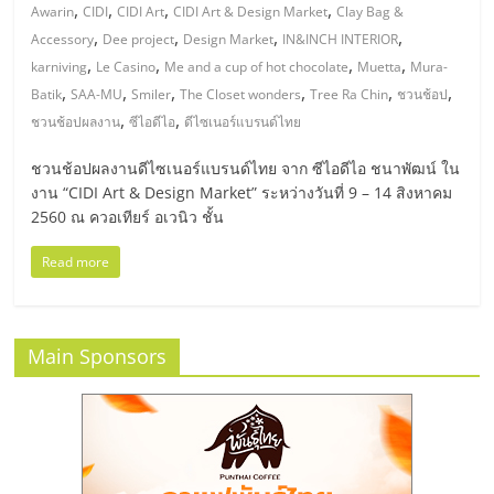
มอี
,
,
,
,
Awarin
CIDI
CIDI Art
CIDI Art & Design Market
Clay Bag &
,
,
,
,
Accessory
Dee project
Design Market
IN&INCH INTERIOR
ไทย,
,
,
,
,
karniving
Le Casino
Me and a cup of hot chocolate
Muetta
Mura-
,
,
,
,
,
,
Batik
SAA-MU
Smiler
The Closet wonders
Tree Ra Chin
ชวนช้อป
SMEs,
,
,
ชวนช้อปผลงาน
ซีไอดีไอ
ดีไซเนอร์แบรนด์ไทย
ชวนช้อปผลงานดีไซเนอร์แบรนด์ไทย จาก ซีไอดีไอ ชนาพัฒน์ ใน
แฟ
งาน “CIDI Art & Design Market” ระหว่างวันที่ 9 – 14 สิงหาคม
2560 ณ ควอเทียร์ อเวนิว ชั้น
รน
Read more
ไชส์,
Main Sponsors
ที่
ปรึกษา