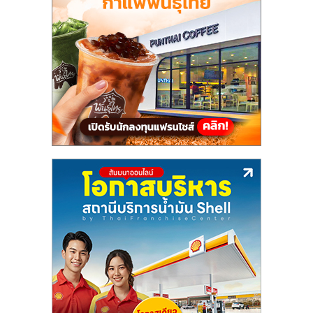
แฟ
รน
ไชส์,
รวม
แฟ
รน
ไชส์
ขาย