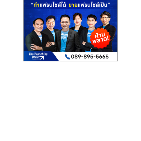
เปิด
ร้าน
ปรึกษา
ฟรี,
บริการ
พัฒนา
ระบบ
แฟ