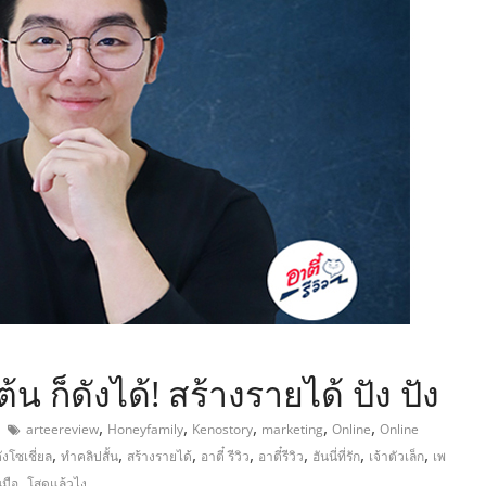
,
เต้น ก็ดังได้! สร้างรายได้ ปัง ปัง
,
,
,
,
,
arteereview
Honeyfamily
Kenostory
marketing
Online
Online
,
,
,
,
,
,
,
งโซเชี่ยล
ทำคลิปสั้น
สร้างรายได้
อาตี๋ รีวิว
อาตี๋รีวิว
ฮันนี่ที่รัก
เจ้าตัวเล็ก
เพ
,
นมือ
โสดแล้วไง