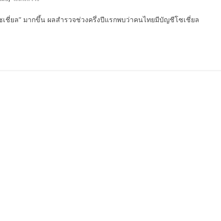
“โซเชี่ยล” มากขึ้น ผลสำรวจช่วงครึ่งปีแรกพบว่าคนไทยมีบัญชีโซเชี่ยล