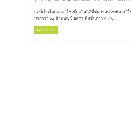
ไทย,
SMEs,
ยุคนี้เป็นโลกของ “โซเชี่ยล” สถิติชี้ชัดว่าคนไทยนิยม 
มากกว่า 52 ล้านบัญชี อัตราเพิ่มขึ้นกว่า 4.7%
แฟ
Read more
รน
ไชส์,
ที่
ปรึกษา
แฟ
รน