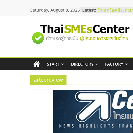
Skip
Saturday, August 8, 2026
Latest:
ร้านเครื่องเสียงคุณ
to
โซลูชันระบบภาพแล
content
บริษัท Cybersecuri
วิธีเลือกผู้ให้บริกา
"ศูนย์
โจทย์ธุรกิจ
อยากหาเงินทุน เพิ่
เริ่มยังไงให้ผ่านฉลุย
รวม
สัมมนาออนไลน์ โอ
บริการน้ำมัน Shell
สัมมนาลงทุน แฟรนไ
START
DIRECTORY
FACTORY
ข้อมูล
ThaiFranchise Mee
ไชส์ ครั้งที่ 8
arteereview
ธุรกิจ
SME
แห่ง