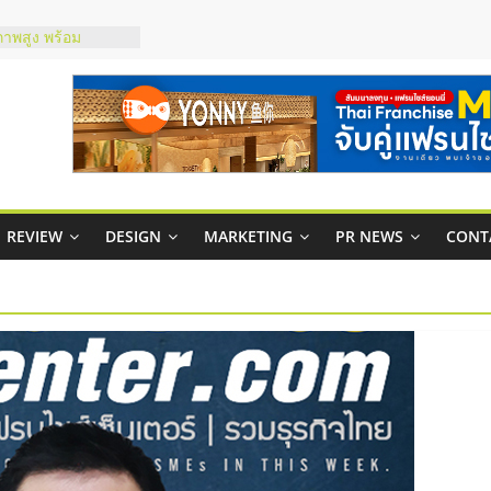
ภาพสูง พร้อม
ะเสียง
ty ในไทยที่ไหนดี?
รให้คุ้มค่าและตอบ
มสภาพคล่องให้ธุรกิจ
กาสบริหารสถานี
ชส์ยอนนี่
REVIEW
DESIGN
MARKETING
PR NEWS
CONT
t Up จับคู่แฟรน