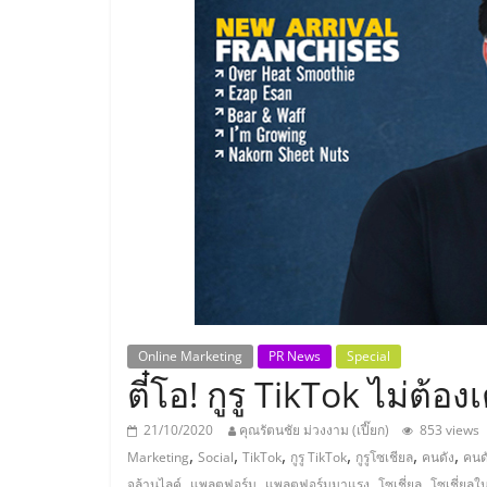
ประเทศไทย,
ThaiSMEsCenter
รวม
ธุรกิจ
เอ
ส
เอ็
Online Marketing
PR News
Special
ตี๋โอ! กูรู TikTok ไม่ต้อง
มอี
21/10/2020
คุณรัตนชัย ม่วงงาม (เปี๊ยก)
853 views
,
,
,
,
,
,
Marketing
Social
TikTok
กูรู TikTok
กูรูโซเชียล
คนดัง
คนดั
,
,
,
,
จล้านไลค์
แพลตฟอร์ม
แพลตฟอร์มมาแรง
โซเชี่ยล
โซเชี่ยลใ